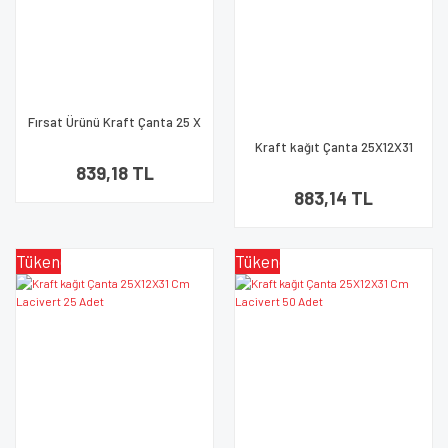
Fırsat Ürünü Kraft Çanta 25 X
12 X 31 Cm Dişi Kraft İçi Kraft
Kraft kağıt Çanta 25X12X31
Sapi Siyah Burgu 90 Gram (250
Cm Lacivert 100 Adet
839,18 TL
Adet) Coffee Shop Baskılı
883,14 TL
Tükendi
Tükendi