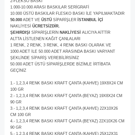
2-FLEKSO BASKI
1.000-10.000 ARASI BASKILAR SERİGRAFİ
10.000 ÜSTÜ BASKILAR FLESKO BASKI İLE YAPILMAKTADIR
50.000
ADET VE
ÜSTÜ
SİPARİŞLER
İSTANBUL İÇİ
NAKLİYESİ
ÜCRETSİZDİR.
ŞEHIRDIŞI
SİPARİŞLERİN
NAKLİYESİ
ALICIYA AİTTİR
ALTTA LİSTLENEN KAĞIT ÇANLALARI
1 RENK, 2 RENK, 3 RENK, 4 RENK BASKI OLARAK VE
1000 ADET İLE 50.000 ADET ARASINDA BASKI VARYANT
ŞEKLİNDE SİPARİŞ VEREBİLİRSİNİZ
50.000 ADET ÜSTÜ SİPARİŞLERDE BİZİMLE İRTİBATA
GEÇİNİZ
1.- 1,2,3,4 RENK BASKI KRAFT ÇANTA (KAHVE) 19X8X24 CM
100 GR
2.- 1,2,3,4 RENK BASKI KRAFT ÇANTA (BEYAZ) 19X8X24 CM
90 GR
3.- 1,2,3,4 RENK BASKI KRAFT ÇANTA (KAHVE) 22X10X26
CM 100 GR
4.- 1,2,3,4 RENK BASKI KRAFT ÇANTA (BEYAZ) 22X10X26 CM
90 GR
5.- 1,2,3,4 RENK BASKI KRAFT ÇANTA (KAHVE) 25X12X31