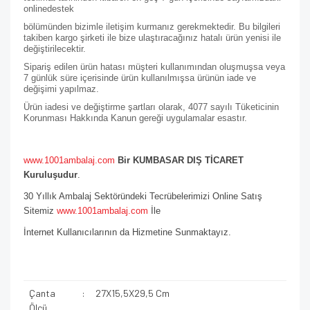
online
destek
bölümünden bizimle iletişim kurmanız gerekmektedir. Bu bilgileri
takiben kargo şirketi ile bize ulaştıracağınız hatalı ürün yenisi ile
değiştirilecektir.
Sipariş edilen ürün hatası müşteri kullanımından oluşmuşsa veya
7 günlük süre içerisinde ürün kullanılmışsa ürünün iade ve
değişimi yapılmaz.
Ürün iadesi ve değiştirme şartları olarak, 4077 sayılı Tüketicinin
Korunması Hakkında Kanun gereği uygulamalar esastır.
www.1001ambalaj.com
Bir KUMBASAR DIŞ TİCARET
Kuruluşudur
.
30 Yıllık Ambalaj Sektöründeki Tecrübelerimizi Online Satış
Sitemiz
www.1001ambalaj.com
İle
İnternet Kullanıcılarının da Hizmetine Sunmaktayız.
Çanta
:
27X15,5X29,5 Cm
Ölçü