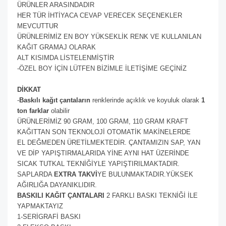
ÜRÜNLER ARASINDADIR
HER TÜR İHTİYACA CEVAP VERECEK SEÇENEKLER
MEVCUTTUR
ÜRÜNLERİMİZ EN BOY YÜKSEKLİK RENK VE KULLANILAN
KAĞIT GRAMAJ OLARAK
ALT KISIMDA LİSTELENMİŞTİR
-ÖZEL BOY İÇİN LÜTFEN BİZİMLE İLETİŞİME GEÇİNİZ
DİKKAT
-
Baskılı kağıt çantaların
renklerinde açıklık ve koyuluk olarak
1
ton farklar
olabilir
ÜRÜNLERİMİZ 90 GRAM, 100 GRAM, 110 GRAM KRAFT
KAĞITTAN SON TEKNOLOJİ OTOMATİK MAKİNELERDE
EL DEĞMEDEN ÜRETİLMEKTEDİR. ÇANTAMIZIN SAP, YAN
VE DİP YAPIŞTIRMALARIDA YİNE AYNI HAT ÜZERİNDE
SICAK TUTKAL TEKNİĞİYLE YAPIŞTIRILMAKTADIR.
SAPLARDA
EXTRA TAKVİ
YE BULUNMAKTADIR.YÜKSEK
AĞIRLIĞA DAYANIKLIDIR.
BASKILI KAĞIT ÇANTALARI
2 FARKLI BASKI TEKNİĞİ İLE
YAPMAKTAYIZ
1-SERİGRAFİ BASKI