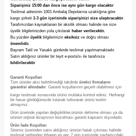
Siparişiniz 15:00 dan önce ise aynı gün kargo olacaktır
Teslimat adresinin 1001 Ambalaj Depolarına uzaklığına göre 
kargo şirketi
 1-3 gün içerisinde siparişinizi size ulaştıracaktır
. 
Tarafımızdan kaynaklanan bir aksilik olması halinde ise size 
üyelik bilgilerinizden yola çıkılarak 
haber verilecektir. 
Bu yüzden 
üyelik
 bilgilerinizin 
eksiksiz
 ve doğru olması 
önemlidir. 
Bayram Tatil ve Yasaklı günlerde teslimat yapılmamaktadır. 
Satın aldığınız ürünler bir teyit e-posta'sı ile tarafınıza 
bildirilecektir
Garanti Koşulları
Tüm ürünler aksi belirtilmediği takdirde
üretici firmaların
garantisi altındadır
. Garanti koşullarının geçerli olabilmesi için
kargo teslimatı esnasında ürünü mutlaka kontrol ediniz. Herhangi
bir hasar gördüğünüzde tutanak tutturarak ürünü teslim
almayınız.
Ürün üzerinde yapılan değişiklikler,ürünün deforme olması ya da
ürünün orijinal dizaynının bozulması garanti kapsamı dışındadır.
Ürün İade Koşulları
Sitemiz üzerinden satın aldığınız ürünün hatalı çıkması halinde
teslimat tarihinden itibaren en geç 7 gün içerisinde sayfamızdaki