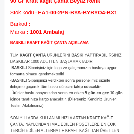
90 Gr Kraft kağıt Çanta Beyaz Renk
Stok kodu
EA1-00-2PN-BYA-BYBYO4-BX1
:
Barkod
:
Marka
: 1001 Ambalaj
BASKILI KRAFT KAĞIT ÇANTA AÇIKLAMA
TÜM
KAĞIT ÇANTA
ÜRÜNLERİNİ
BASKI
YAPTIRABİLİRSİNİZ
BASKILAR 1000 ADETTEN BAŞLAMAKTADIR
-
BASKILI
Siparişiniz için logo ve çalışmanızın baskıya uygun
formatta olması gerekmektedir!
-
BASKILI
Siparişinizi verdikten sonra personelimiz sizinle
iletişime geçerek tüm baskı sürecini
takip edecektir
.
-Ürünler baskı onayınızdan sonra en erken
5 gün en geç 10 gün
içinde tarafınıza kargolanacaktır. (Dilerseniz Kendiniz Ürünleri
Teslim Alabilirsiniz)
SON YILLARDA KULLANIMI HIZLA ARTAN KRAFT KAĞIT
ÇANTA, NAYLONDAN İMAL EDİLEN POŞETLERE EN ÇOK
TERCİH EDİLEN ALTERNATİF KRAFT KAĞITTAN ÜRETİLEN