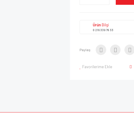
Ürün
Bilgi
0 216 339 78 33
Paylaş:
Favorilerime Ekle