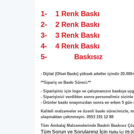
1- 1 Renk Baskı
2- 2 Renk Baskı
3- 3 Renk Baskı
4- 4 Renk Baskı
5- Baskısız
- Dijital (Ofset Baskı) yüksek adetler içindir 20.000
**Sipariş ve Baskı Süreci:**
- Siparişiniz için logo ve çalışmanızın baskıya u
- Siparişinizi verdikten sonra personelimiz sizinle
- Ürünler baskı onayınızdan sonra en erken 5 gün e
Kaliteli malzemeler ve özenli baskı sürecimizle, m
ulaşmaktan çekinmeyin. 0553 191 12 88
Tüm Ambalaj Malzemelerinde Baskılı Baskısız Çöz
Tüm Sorun ve Sorularınız İçin
Hafta İçi 09:3