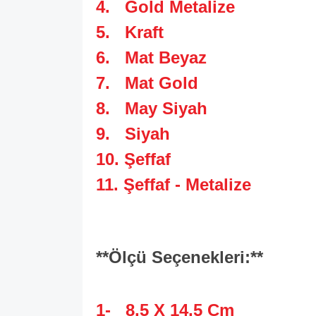
4. Gold Metalize
5. Kraft
6. Mat Beyaz
7. Mat Gold
8. May Siyah
9. Siyah
10. Şeffaf
11. Şeffaf - Metalize
**Ölçü Seçenekleri:**
1- 8,5 X 14,5 Cm