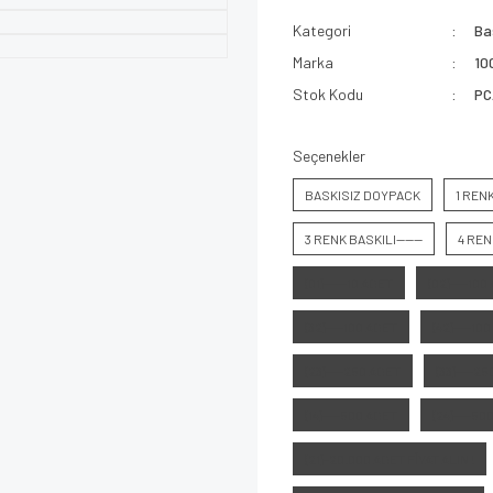
Kategori
Ba
Marka
10
Stok Kodu
PC
Seçenekler
BASKISIZ DOYPACK
1 RENK
3 RENK BASKILI------
4 REN
(01)-----10 ADET
(02)----100
(32)----100 ADET
(42)----10
(23)----250 ADET
(33)----2
(14)----500 ADET
(24)----50
(21)-20.000 ADET FİYAT ALIN !