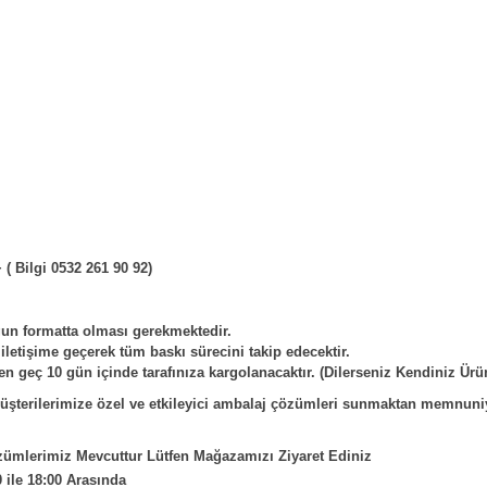
+ ( Bilgi 0532 261 90 92)
ygun formatta olması gerekmektedir.
 iletişime geçerek tüm baskı sürecini takip edecektir.
n geç 10 gün içinde tarafınıza kargolanacaktır. (Dilerseniz Kendiniz Ürünl
üşterilerimize özel ve etkileyici ambalaj çözümleri sunmaktan memnuniyet
ümlerimiz Mevcuttur Lütfen Mağazamızı Ziyaret Ediniz
0 ile 18:00 Arasında