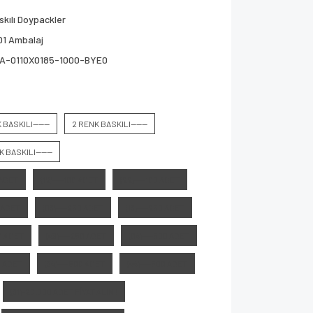
skılı Doypackler
01 Ambalaj
A-0110X0185-1000-BYE0
 BASKILI------
2 RENK BASKILI------
K BASKILI------
 ADET
(12)----100 ADET
(22)----100 ADET
0 ADET
(03)----250 ADET
(13)----250 ADET
50 ADET
(43)----250 ADET
(04)----500 ADET
0 ADET
(34)----500 ADET
(44)----500 ADET
(31)-20.000 ADET FİYAT ALIN !