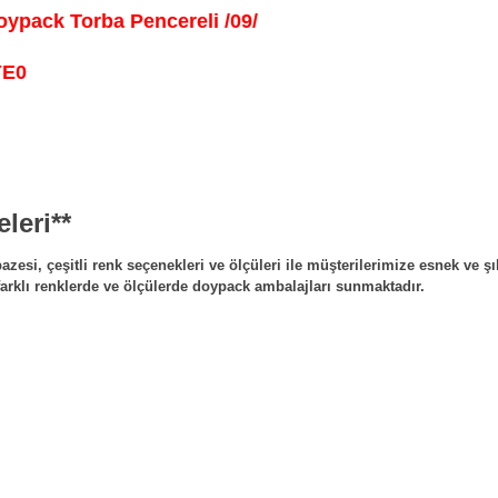
ypack Torba Pencereli /09/
YE0
leri**
esi, çeşitli renk seçenekleri ve ölçüleri ile müşterilerimize esnek ve 
farklı renklerde ve ölçülerde doypack ambalajları sunmaktadır.