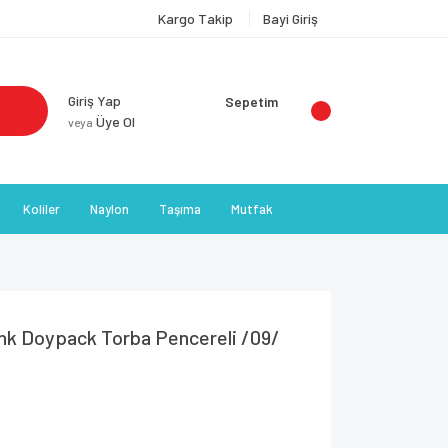
Kargo Takip
Bayi Giriş
Giriş Yap
Sepetim
Üye Ol
veya
Koliler
Naylon
Taşıma
Mutfak
nk Doypack Torba Pencereli /09/