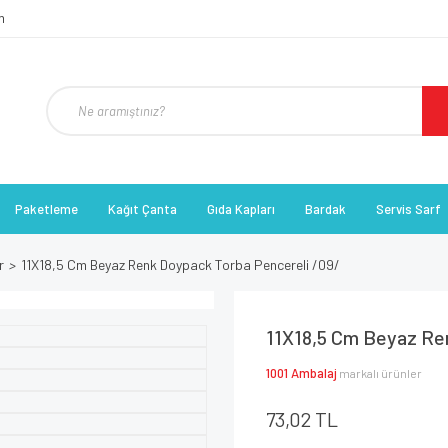
Paketleme
Kağıt Çanta
Gıda Kapları
Bardak
Servis Sarf
r
11X18,5 Cm Beyaz Renk Doypack Torba Pencereli /09/
11X18,5 Cm Beyaz Re
1001 Ambalaj
markalı ürünler
73,02 TL