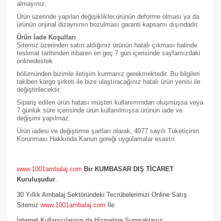
almayınız.
Ürün üzerinde yapılan değişiklikler,ürünün deforme olması ya da
ürünün orijinal dizaynının bozulması garanti kapsamı dışındadır.
Ürün İade Koşulları
Sitemiz üzerinden satın aldığınız ürünün hatalı çıkması halinde
teslimat tarihinden itibaren en geç 7 gün içerisinde sayfamızdaki
online
destek
bölümünden bizimle iletişim kurmanız gerekmektedir. Bu bilgileri
takiben kargo şirketi ile bize ulaştıracağınız hatalı ürün yenisi ile
değiştirilecektir.
Sipariş edilen ürün hatası müşteri kullanımından oluşmuşsa veya
7 günlük süre içerisinde ürün kullanılmışsa ürünün iade ve
değişimi yapılmaz.
Ürün iadesi ve değiştirme şartları olarak, 4077 sayılı Tüketicinin
Korunması Hakkında Kanun gereği uygulamalar esastır.
www.1001ambalaj.com
Bir KUMBASAR DIŞ TİCARET
Kuruluşudur
.
30 Yıllık Ambalaj Sektöründeki Tecrübelerimizi Online Satış
Sitemiz
www.1001ambalaj.com
İle
İnternet Kullanıcılarının da Hizmetine Sunmaktayız.