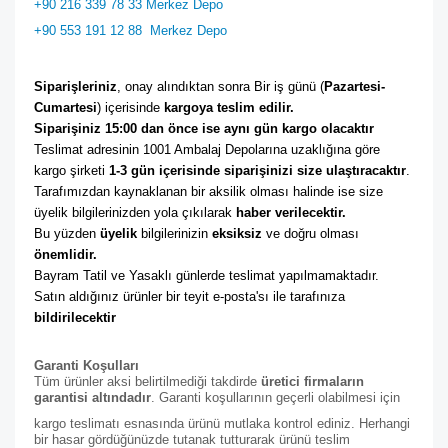
+90 216 339 78 33 Merkez Depo
+90 553 191 12 88
Merkez Depo
Siparişleriniz
, onay alındıktan sonra Bir iş günü (
Pazartesi-
Cumartesi
) içerisinde 
kargoya teslim edilir. 
Siparişiniz 15:00 dan önce ise aynı gün kargo olacaktır
Teslimat adresinin 1001 Ambalaj Depolarına uzaklığına göre 
kargo şirketi
 1-3 gün içerisinde siparişinizi size ulaştıracaktır
. 
Tarafımızdan kaynaklanan bir aksilik olması halinde ise size 
üyelik bilgilerinizden yola çıkılarak 
haber verilecektir. 
Bu yüzden 
üyelik
 bilgilerinizin 
eksiksiz
 ve doğru olması 
önemlidir. 
Bayram Tatil ve Yasaklı günlerde teslimat yapılmamaktadır. 
Satın aldığınız ürünler bir teyit e-posta'sı ile tarafınıza 
bildirilecektir
Garanti Koşulları
Tüm ürünler aksi belirtilmediği takdirde
üretici firmaların
garantisi altındadır
. Garanti koşullarının geçerli olabilmesi için
kargo teslimatı esnasında ürünü mutlaka kontrol ediniz. Herhangi
bir hasar gördüğünüzde tutanak tutturarak ürünü teslim