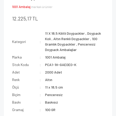
1001 Ambalaj
markalı ürünler
12.225,17 TL
11 X 18,5 Kilitli Doypackler
,
Doypack
Koli
,
Altın Renkli Doypackler
,
100
Kategori
Gramlık Doypackler
,
Penceresiz
Doypack Ambalajlar
Marka
1001 Ambalaj
Stok Kodu
PCA1-1H-GAE0E0-K
Adet
2000 Adet
Renk
Altın
Ölçü
11 x 18,5 cm
Biçim
Penceresiz
Baskı
Baskısız
Gramaj
100 GR