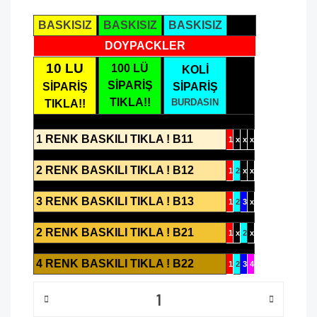
BASKISIZ
BASKISIZ
BASKISIZ
DOYPACKLER
10 LU
100 LÜ
KOLİ
SİPARİŞ
SİPARİŞ
SİPARİŞ
TIKLA!!
BURDASIN
TIKLA!!
1 RENK BASKILI TIKLA ! B11
1
x
x
x
2 RENK BASKILI TIKLA ! B12
1
2
x
x
3 RENK BASKILI TIKLA ! B13
1
2
3
x
2 RENK BASKILI TIKLA ! B21
1
x
2
x
4 RENK BASKILI TIKLA ! B22
1
2
3
4