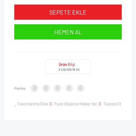
SEPETE EKLE
HEMEN AL
Ürün
Bilgi
0 216 339 78 33
Paylaş:
Favorilerime Ekle
Fiyatı Düşünce Haber Ver
Tavsiye Et