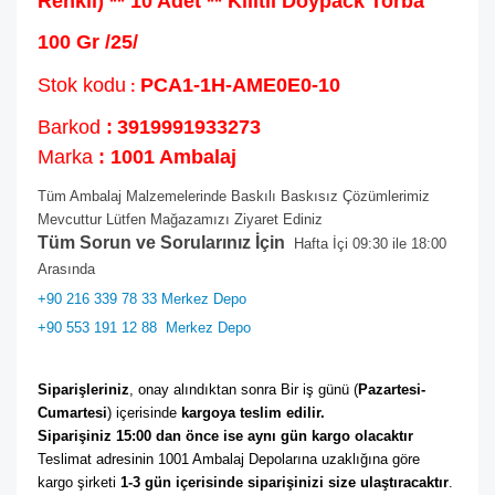
Renkli) ** 10 Adet ** Kilitli Doypack Torba
100 Gr /25/
Stok kodu
PCA1-1H-AME0E0-10
:
Barkod
:
3919991933273
Marka
: 1001 Ambalaj
Tüm Ambalaj Malzemelerinde Baskılı Baskısız Çözümlerimiz
Mevcuttur Lütfen Mağazamızı Ziyaret Ediniz
Tüm Sorun ve Sorularınız İçin
Hafta İçi 09:30 ile 18:00
Arasında
+90 216 339 78 33 Merkez Depo
+90 553 191 12 88
Merkez Depo
Siparişleriniz
, onay alındıktan sonra Bir iş günü (
Pazartesi-
Cumartesi
) içerisinde 
kargoya teslim edilir. 
Siparişiniz 15:00 dan önce ise aynı gün kargo olacaktır
Teslimat adresinin 1001 Ambalaj Depolarına uzaklığına göre 
kargo şirketi
 1-3 gün içerisinde siparişinizi size ulaştıracaktır
. 