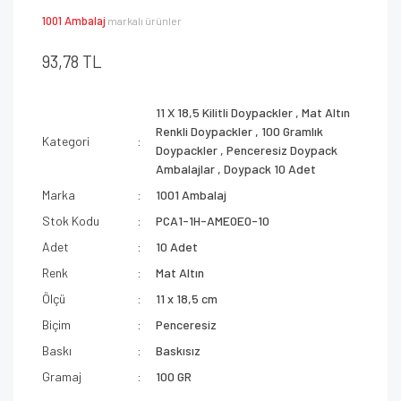
1001 Ambalaj
markalı ürünler
93,78 TL
11 X 18,5 Kilitli Doypackler
,
Mat Altın
Renkli Doypackler
,
100 Gramlık
Kategori
Doypackler
,
Penceresiz Doypack
Ambalajlar
,
Doypack 10 Adet
Marka
1001 Ambalaj
Stok Kodu
PCA1-1H-AME0E0-10
Adet
10 Adet
Renk
Mat Altın
Ölçü
11 x 18,5 cm
Biçim
Penceresiz
Baskı
Baskısız
Gramaj
100 GR