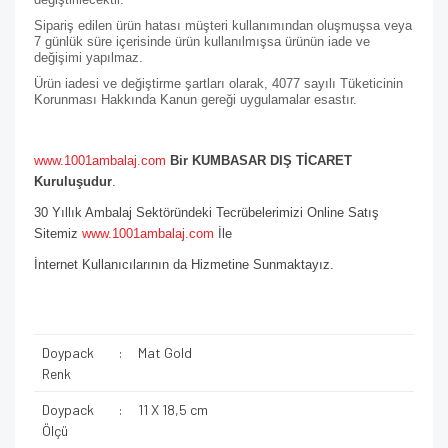
Sipariş edilen ürün hatası müşteri kullanımından oluşmuşsa veya
7 günlük süre içerisinde ürün kullanılmışsa ürünün iade ve
değişimi yapılmaz.
Ürün iadesi ve değiştirme şartları olarak, 4077 sayılı Tüketicinin
Korunması Hakkında Kanun gereği uygulamalar esastır.
www.1001ambalaj.com
Bir KUMBASAR DIŞ TİCARET
Kuruluşudur
.
30 Yıllık Ambalaj Sektöründeki Tecrübelerimizi Online Satış
Sitemiz
www.1001ambalaj.com
İle
İnternet Kullanıcılarının da Hizmetine Sunmaktayız.
Doypack
:
Mat Gold
Renk
Doypack
:
11 X 18,5 cm
Ölçü