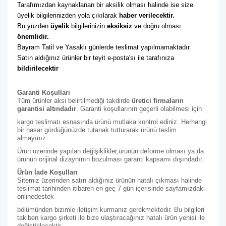
Tarafımızdan kaynaklanan bir aksilik olması halinde ise size 
üyelik bilgilerinizden yola çıkılarak 
haber verilecektir. 
Bu yüzden 
üyelik
 bilgilerinizin 
eksiksiz
 ve doğru olması 
önemlidir. 
Bayram Tatil ve Yasaklı günlerde teslimat yapılmamaktadır. 
Satın aldığınız ürünler bir teyit e-posta'sı ile tarafınıza 
bildirilecektir
Garanti Koşulları
Tüm ürünler aksi belirtilmediği takdirde
üretici firmaların
garantisi altındadır
. Garanti koşullarının geçerli olabilmesi için
kargo teslimatı esnasında ürünü mutlaka kontrol ediniz. Herhangi
bir hasar gördüğünüzde tutanak tutturarak ürünü teslim
almayınız.
Ürün üzerinde yapılan değişiklikler,ürünün deforme olması ya da
ürünün orijinal dizaynının bozulması garanti kapsamı dışındadır.
Ürün İade Koşulları
Sitemiz üzerinden satın aldığınız ürünün hatalı çıkması halinde
teslimat tarihinden itibaren en geç 7 gün içerisinde sayfamızdaki
online
destek
bölümünden bizimle iletişim kurmanız gerekmektedir. Bu bilgileri
takiben kargo şirketi ile bize ulaştıracağınız hatalı ürün yenisi ile
değiştirilecektir.