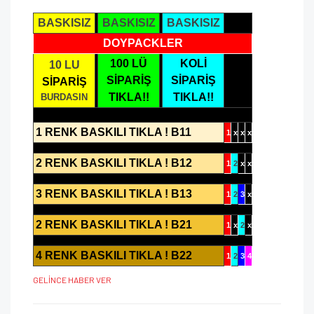
BASKISIZ
BASKISIZ
BASKISIZ
DOYPACKLER
100 LÜ
KOLİ
10 LU
SİPARİŞ
SİPARİŞ
SİPARİŞ
TIKLA!!
TIKLA!!
BURDASIN
1 RENK BASKILI TIKLA ! B11
1
x
x
x
2 RENK BASKILI TIKLA ! B12
1
2
x
x
3 RENK BASKILI TIKLA ! B13
1
2
3
x
2 RENK BASKILI TIKLA ! B21
1
x
2
x
4 RENK BASKILI TIKLA ! B22
1
2
3
4
GELİNCE HABER VER