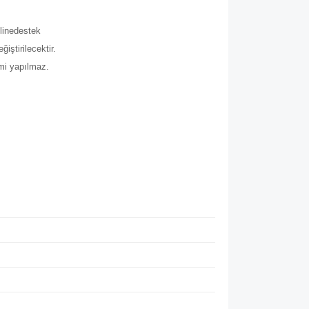
line
destek
iştirilecektir.
imi yapılmaz.