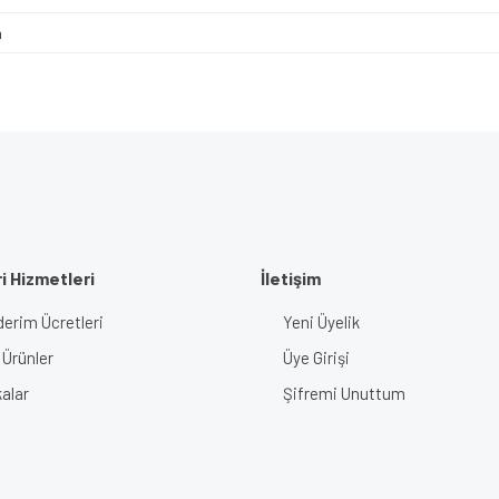
m
i Hizmetleri
İletişim
erim Ücretleri
Yeni Üyelik
 Ürünler
Üye Girişi
alar
Şifremi Unuttum