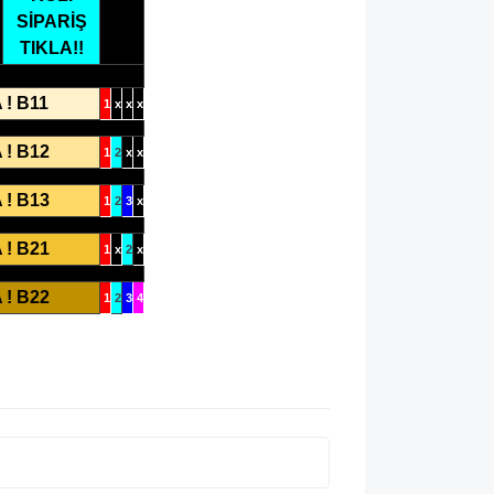
SİPARİŞ
TIKLA!!
 ! B11
1
x
x
x
 ! B12
1
2
x
x
 ! B13
1
2
3
x
 ! B21
1
x
2
x
 ! B22
1
2
3
4