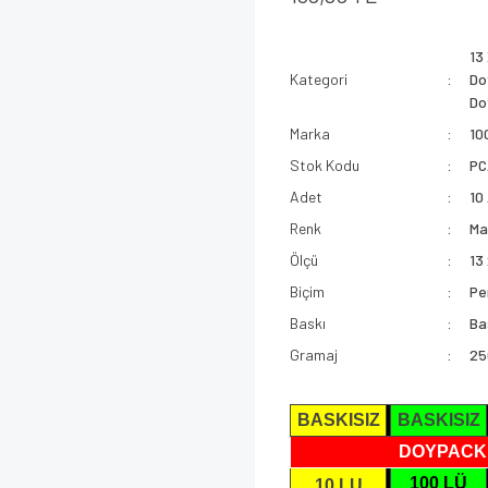
13
Kategori
Do
Do
Marka
10
Stok Kodu
PC
Adet
10
Renk
Ma
Ölçü
13
Biçim
Pe
Baskı
Ba
Gramaj
25
BASKISIZ
BASKISIZ
DOYPACK
100 LÜ
10 LU