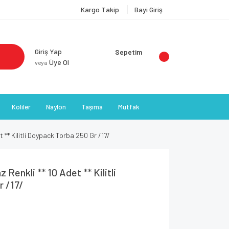
Kargo Takip
Bayi Giriş
Giriş Yap
Sepetim
Üye Ol
veya
Koliler
Naylon
Taşıma
Mutfak
 ** Kilitli Doypack Torba 250 Gr /17/
Renkli ** 10 Adet ** Kilitli
r /17/