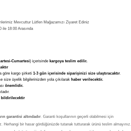
erimiz Mevcuttur Lütfen Mağazamızı Ziyaret Ediniz
0 ile 18:00 Arasında
artesi-Cumartesi
) içerisinde 
kargoya teslim edilir. 
aktır
 göre kargo şirketi
 1-3 gün içerisinde siparişinizi size ulaştıracaktır
. 
 size üyelik bilgilerinizden yola çıkılarak 
haber verilecektir. 
sı 
önemlidir. 
tadır. 
 
bildirilecektir
arın garantisi altındadır
. Garanti koşullarının geçerli olabilmesi için
z. Herhangi bir hasar gördüğünüzde tutanak tutturarak ürünü teslim almayınız