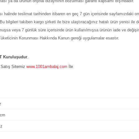
ması ya da ürünün orijinal dizaynının bozulması garanti kapsamı dışındadır.
ı halinde teslimat tarihinden itibaren en geç 7 gün içerisinde sayfamızdaki on
ilgileri takiben kargo şirketi ile bize ulaştıracağınız hatalı ürün yenisi ile değ
şmuşsa veya 7 günlük süre içerisinde ürün kullanılmışsa ürünün iade ve değiş
ı Tüketicinin Korunması Hakkında Kanun gereği uygulamalar esastır.
 Kuruluşudur
.
e Satış Sitemiz
www.1001ambalaj.com
İle
z
 cm
z