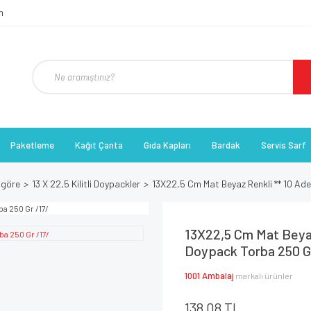
Paketleme
Kağıt Çanta
Gıda Kapları
Bardak
Servis Sarf
 göre
13 X 22,5 Kilitli Doypackler
13X22,5 Cm Mat Beyaz Renkli ** 10 Adet
13X22,5 Cm Mat Beyaz 
Doypack Torba 250 G
1001 Ambalaj
markalı ürünler
138,08 TL