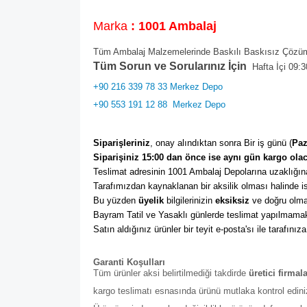
Marka
: 1001 Ambalaj
Tüm Ambalaj Malzemelerinde Baskılı Baskısız Çözüml
Tüm Sorun ve Sorularınız İçin
Hafta İçi 09:3
+90 216 339 78 33 Merkez Depo
+90 553 191 12 88
Merkez Depo
Siparişleriniz
, onay alındıktan sonra Bir iş günü (
Paz
Siparişiniz 15:00 dan önce ise aynı gün kargo olac
Teslimat adresinin 1001 Ambalaj Depolarına uzaklığına
Tarafımızdan kaynaklanan bir aksilik olması halinde ise
Bu yüzden 
üyelik
 bilgilerinizin 
eksiksiz
 ve doğru olma
Bayram Tatil ve Yasaklı günlerde teslimat yapılmamak
Satın aldığınız ürünler bir teyit e-posta'sı ile tarafınıza
Garanti Koşulları
Tüm ürünler aksi belirtilmediği takdirde
üretici firmal
kargo teslimatı esnasında ürünü mutlaka kontrol edini