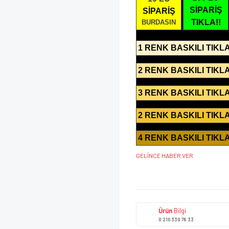
SİPARİŞ
SİPARİŞ
TIKLA!!
BURDASIN
1 RENK BASKILI TIKLA
2 RENK BASKILI TIKLA
3 RENK BASKILI TIKLA
2 RENK BASKILI TIKLA
4 RENK BASKILI TIKLA
GELİNCE HABER VER
Ürün
Bilgi
0 216 339 78 33