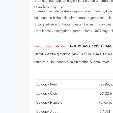
Ürün üzerinde yapılan değişiklikler,ürünün deforme ol
Ürün İade Koşulları
Sitemiz üzerinden satın aldığınız ürünün hatalı çıkmas
bölümünden bizimle iletişim kurmanız gerekmektedir. Bu b
Sipariş edilen ürün hatası müşteri kullanımından olu
Ürün iadesi ve değiştirme şartları olarak, 4077 sayıl
www.1001ambalaj.com
Bir KUMBASAR DIŞ TİCARET
30 Yıllık Ambalaj Sektöründeki Tecrübelerimizi Onlin
İnternet Kullanıcılarının da Hizmetine Sunmaktayız.
Doypack Renk
:
Mat Beya
Doypack Ölçü
:
13 X 22,5
Doypack Pencere
:
Penceresi
Doypack Adet
:
10 ADET