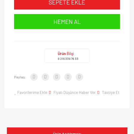
SEPETE EKLE
HEMEN AL
Ürün
Bilgi
0 216 339 78 33
Paylaş:
Favorilerime Ekle
Fiyatı Düşünce Haber Ver
Tavsiye Et