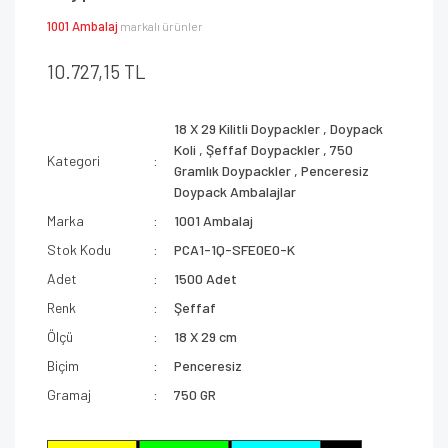
1001 Ambalaj
markalı ürünler
10.727,15 TL
18 X 29 Kilitli Doypackler
,
Doypack
Koli
,
Şeffaf Doypackler
,
750
Kategori
Gramlık Doypackler
,
Penceresiz
Doypack Ambalajlar
Marka
1001 Ambalaj
Stok Kodu
PCA1-1Q-SFE0E0-K
Adet
1500 Adet
Renk
Şeffaf
Ölçü
18 X 29 cm
Biçim
Penceresiz
Gramaj
750 GR