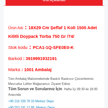
Ürün Açıklaması
:
18X29 Cm Şeffaf 1 Koli 1500 Adet
Ürün Adı
Kilitli Doypack Torba 750 Gr /74/
:
Stok kodu
PCA1-1Q-SFE0E0-K
Barkod
:
3919991932191
Marka
: 1001 Ambalaj
Tüm Ambalaj Malzemelerinde Baskılı Baskısız Çözümlerimiz
Mevcuttur Lütfen Mağazamızı Ziyaret Ediniz
Tüm Sorun ve Sorularınız İçin
Hafta İçi 09:30 ile 18:00
Arasında
+90 216 339 78 33 Merkez Depo
+90 553 191 12 88
Merkez Depo