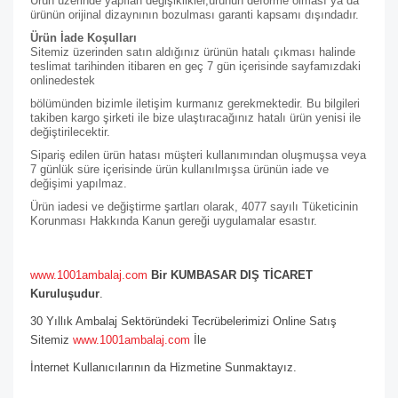
Ürün üzerinde yapılan değişiklikler,ürünün deforme olması ya da
ürünün orijinal dizaynının bozulması garanti kapsamı dışındadır.
Ürün İade Koşulları
Sitemiz üzerinden satın aldığınız ürünün hatalı çıkması halinde
teslimat tarihinden itibaren en geç 7 gün içerisinde sayfamızdaki
online
destek
bölümünden bizimle iletişim kurmanız gerekmektedir. Bu bilgileri
takiben kargo şirketi ile bize ulaştıracağınız hatalı ürün yenisi ile
değiştirilecektir.
Sipariş edilen ürün hatası müşteri kullanımından oluşmuşsa veya
7 günlük süre içerisinde ürün kullanılmışsa ürünün iade ve
değişimi yapılmaz.
Ürün iadesi ve değiştirme şartları olarak, 4077 sayılı Tüketicinin
Korunması Hakkında Kanun gereği uygulamalar esastır.
www.1001ambalaj.com
Bir KUMBASAR DIŞ TİCARET
Kuruluşudur
.
30 Yıllık Ambalaj Sektöründeki Tecrübelerimizi Online Satış
Sitemiz
www.1001ambalaj.com
İle
İnternet Kullanıcılarının da Hizmetine Sunmaktayız.