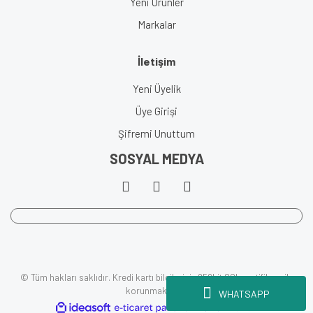
Yeni Ürünler
Markalar
İletişim
Yeni Üyelik
Üye Girişi
Şifremi Unuttum
SOSYAL MEDYA
© Tüm hakları saklıdır. Kredi kartı bilgileriniz 256bit SSL sertifikası ile
korunmaktadır.
WHATSAPP
ile
ideasoft
e-