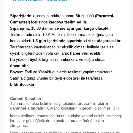
Siparişleriniz
, onay alındıktan sonra Bir iş günü (
Pazartesi-
Cumartesi
) içerisinde 
kargoya teslim edilir. 
Siparişiniz 15:00 dan önce ise aynı gün kargo olacaktır
Teslimat adresinin 1001 Ambalaj Depolarına uzaklığına göre 
kargo şirketi
 1-3 gün içerisinde siparişinizi size ulaştıracaktır
. 
Tarafımızdan kaynaklanan bir aksilik olması halinde ise size 
üyelik bilgilerinizden yola çıkılarak 
haber verilecektir. 
Bu yüzden 
üyelik
 bilgilerinizin 
eksiksiz
 ve doğru olması 
önemlidir. 
Bayram Tatil ve Yasaklı günlerde teslimat yapılmamaktadır. 
Satın aldığınız ürünler bir teyit e-posta'sı ile tarafınıza 
bildirilecektir
Garanti Koşulları
Tüm ürünler aksi belirtilmediği takdirde
üretici firmaların
garantisi altındadır
. Garanti koşullarının geçerli olabilmesi için
kargo teslimatı esnasında ürünü mutlaka kontrol ediniz. Herhangi
bir hasar gördüğünüzde tutanak tutturarak ürünü teslim
almayınız.