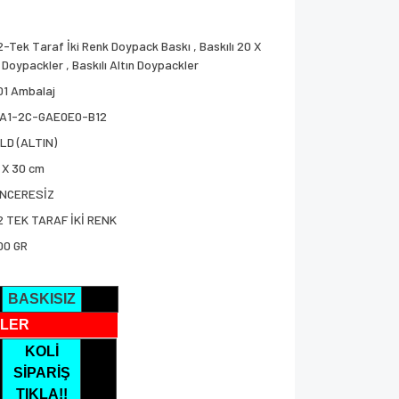
2-Tek Taraf İki Renk Doypack Baskı
,
Baskılı 20 X
 Doypackler
,
Baskılı Altın Doypackler
01 Ambalaj
A1-2C-GAE0E0-B12
LD (ALTIN)
 X 30 cm
NCERESİZ
2 TEK TARAF İKİ RENK
00 GR
BASKISIZ
LER
KOLİ
SİPARİŞ
TIKLA!!