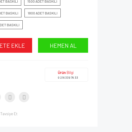
DET BASKILI
1500 ADET BASKILI
DET BASKILI
1800 ADET BASKILI
DET BASKILI
ETE EKLE
HEMEN AL
Ürün
Bilgi
0 216 339 78 33
Tavsiye Et