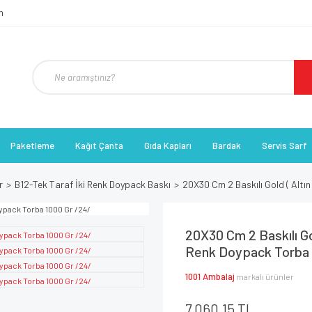
Paketleme
Kağıt Çanta
Gıda Kapları
Bardak
Servis Sarf
r
B12-Tek Taraf İki Renk Doypack Baskı
20X30 Cm 2 Baskılı Gold ( Altın
20X30 Cm 2 Baskılı Gol
Renk Doypack Torba 
1001 Ambalaj
markalı ürünler
7.060,15 TL