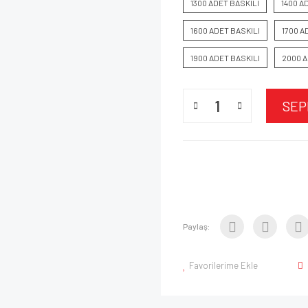
1300 ADET BASKILI
1400 A
1600 ADET BASKILI
1700 A
1900 ADET BASKILI
2000 A
SEP
Paylaş:
Favorilerime Ekle