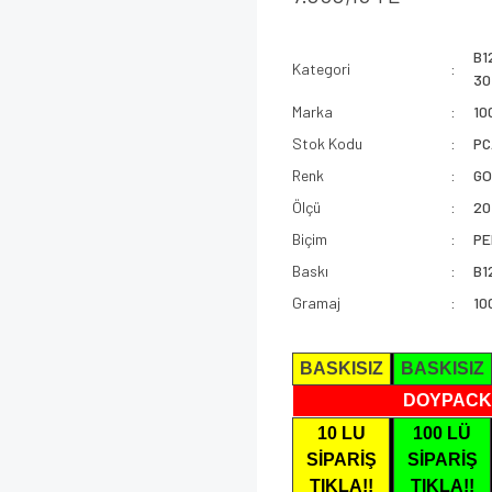
B1
Kategori
30
Marka
10
Stok Kodu
PC
Renk
GO
Ölçü
20
Biçim
PE
Baskı
B1
Gramaj
10
BASKISIZ
BASKISIZ
DOYPACK
10 LU
100 LÜ
SİPARİŞ
SİPARİŞ
TIKLA!!
TIKLA!!