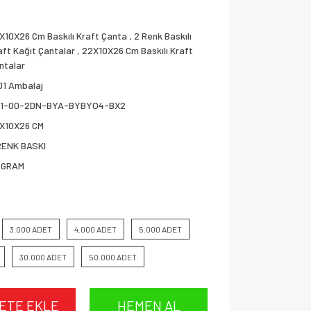
X10X26 Cm Baskılı Kraft Çanta
,
2 Renk Baskılı
aft Kağıt Çantalar
,
22X10X26 Cm Baskılı Kraft
ntalar
01 Ambalaj
1-00-2DN-BYA-BYBYO4-BX2
X10X26 CM
RENK BASKI
 GRAM
3.000 ADET
4.000 ADET
5.000 ADET
30.000 ADET
50.000 ADET
ETE EKLE
HEMEN AL