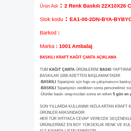
:
2 Renk Baskılı 22X10X26 C
Ürün Adı
:
Stok kodu
EA1-00-2DN-BYA-BYBY
Barkod
:
Marka
: 1001 Ambalaj
BASKILI KRAFT KAĞIT ÇANTA AÇIKLAMA
TÜM
KAĞIT ÇANTA
ÜRÜNLERİNİ
BASKI
YAPTIRAB
BASKILAR 1000 ADETTEN BAŞLAMAKTADIR
-
BASKILI
Siparişiniz için logo ve çalışmanızın baskı
-
BASKILI
Siparişinizi verdikten sonra personelimiz si
-Ürünler baskı onayınızdan sonra en erken
5 gün en 
SON YILLARDA KULLANIMI HIZLA ARTAN KRAFT 
ÜRÜNLER ARASINDADIR
HER TÜR İHTİYACA CEVAP VERECEK SEÇENEK
ÜRÜNLERİMİZ EN BOY YÜKSEKLİK RENK VE KU
ALT KISIMDA LİSTELENMİŞTİR