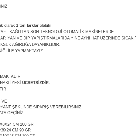
İNİZ
uk olarak
1 ton farklar
olabilir
KRAFT KAĞITTAN SON TEKNOLOJİ OTOMATİK MAKİNELERDE
P, YAN VE DİP YAPIŞTIRMALARIDA YİNE AYNI HAT ÜZERİNDE SICAK 
SEK AĞIRLIĞA DAYANIKLIDIR.
NİĞİ İLE YAPMAKTAYIZ
ILMAKTADIR
NAKLİYESİ
ÜCRETSİZDİR.
TİR
K VE
RYANT ŞEKLİNDE SİPARİŞ VEREBİLİRSİNİZ
ATA GEÇİNİZ
9X8X24 CM 100 GR
9X8X24 CM 90 GR
2X10X26 CM 100 GR