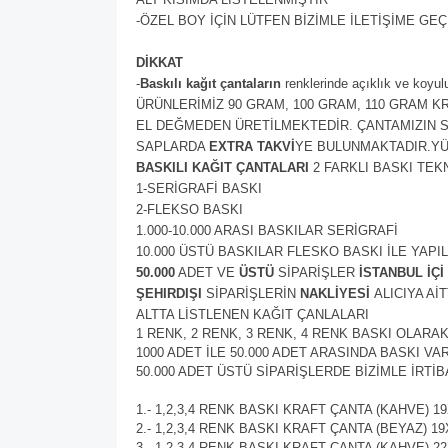
-ÖZEL BOY İÇİN LÜTFEN BİZİMLE İLETİŞİME GEÇ
DİKKAT
-
Baskılı kağıt çantaların
renklerinde açıklık ve koyul
ÜRÜNLERİMİZ 90 GRAM, 100 GRAM, 110 GRAM 
EL DEĞMEDEN ÜRETİLMEKTEDİR. ÇANTAMIZIN SA
SAPLARDA
EXTRA TAKVİ
YE BULUNMAKTADIR.YÜK
BASKILI KAĞIT ÇANTALARI
2 FARKLI BASKI TEK
1-SERİGRAFİ BASKI
2-FLEKSO BASKI
1.000-10.000 ARASI BASKILAR SERİGRAFİ
10.000 ÜSTÜ BASKILAR FLESKO BASKI İLE YAP
50.000
ADET VE
ÜSTÜ
SİPARİŞLER
İSTANBUL İÇİ
ŞEHIRDIŞI
SİPARİŞLERİN
NAKLİYESİ
ALICIYA AİT
ALTTA LİSTLENEN KAĞIT ÇANLALARI
1 RENK, 2 RENK, 3 RENK, 4 RENK BASKI OLARA
1000 ADET İLE 50.000 ADET ARASINDA BASKI VA
50.000 ADET ÜSTÜ SİPARİŞLERDE BİZİMLE İRTİB
1.- 1,2,3,4 RENK BASKI KRAFT ÇANTA (KAHVE) 1
2.- 1,2,3,4 RENK BASKI KRAFT ÇANTA (BEYAZ) 1
3.- 1,2,3,4 RENK BASKI KRAFT ÇANTA (KAHVE) 2