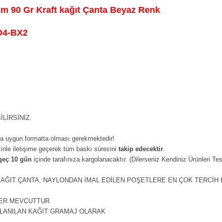
m 90 Gr Kraft kağıt Çanta Beyaz Renk
O4-BX2
İLİRSİNİZ
ya uygun formatta olması gerekmektedir!
zinle iletişime geçerek tüm baskı sürecini
takip edecektir
.
geç 10 gün
içinde tarafınıza kargolanacaktır. (Dilerseniz Kendiniz Ürünleri Tesl
KAĞIT ÇANTA, NAYLONDAN İMAL EDİLEN POŞETLERE EN ÇOK TERCİH 
LER MEVCUTTUR
LLANILAN KAĞIT GRAMAJ OLARAK