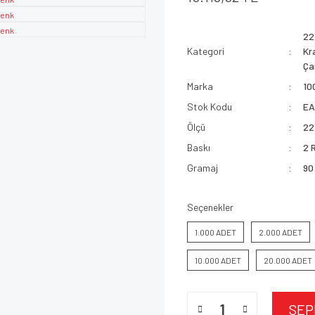
22
Kategori
Kr
Ça
Marka
10
Stok Kodu
EA
Ölçü
22
Baskı
2 
Gramaj
90
Seçenekler
1.000 ADET
2.000 ADET
10.000 ADET
20.000 ADET
SEP