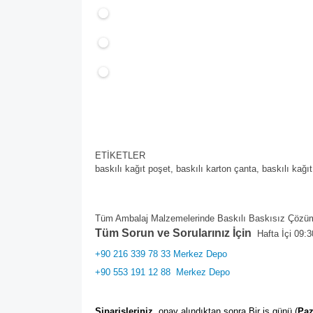
ETİKETLER
baskılı kağıt poşet,
baskılı karton çanta,
baskılı kağı
Tüm Ambalaj Malzemelerinde Baskılı Baskısız Çözüml
Tüm Sorun ve Sorularınız İçin
Hafta İçi 09:3
+90 216 339 78 33 Merkez Depo
+90 553 191 12 88
Merkez Depo
Siparişleriniz
, onay alındıktan sonra Bir iş günü (
Paz