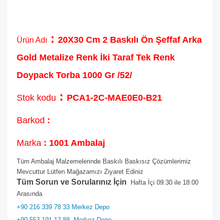
:
20X30 Cm 2 Baskılı Ön Şeffaf Arka
Ürün Adı
Gold Metalize Renk İki Taraf Tek Renk
Doypack Torba 1000 Gr /52/
:
Stok kodu
PCA1-2C-MAE0E0-B21
Barkod
:
Marka
: 1001 Ambalaj
Tüm Ambalaj Malzemelerinde Baskılı Baskısız Çözümlerimiz
Mevcuttur Lütfen Mağazamızı Ziyaret Ediniz
Tüm Sorun ve Sorularınız İçin
Hafta İçi 09:30 ile 18:00
Arasında
+90 216 339 78 33 Merkez Depo
+90 553 191 12 88
Merkez Depo