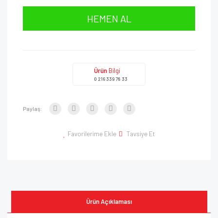
HEMEN AL
Ürün
Bilgi
0 216 339 78 33
Paylaş:
Favorilerime Ekle
Tavsiye Et
Ürün Açıklaması