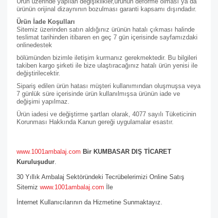
Ürün üzerinde yapılan değişiklikler,ürünün deforme olması ya da
ürünün orijinal dizaynının bozulması garanti kapsamı dışındadır.
Ürün İade Koşulları
Sitemiz üzerinden satın aldığınız ürünün hatalı çıkması halinde
teslimat tarihinden itibaren en geç 7 gün içerisinde sayfamızdaki
online
destek
bölümünden bizimle iletişim kurmanız gerekmektedir. Bu bilgileri
takiben kargo şirketi ile bize ulaştıracağınız hatalı ürün yenisi ile
değiştirilecektir.
Sipariş edilen ürün hatası müşteri kullanımından oluşmuşsa veya
7 günlük süre içerisinde ürün kullanılmışsa ürünün iade ve
değişimi yapılmaz.
Ürün iadesi ve değiştirme şartları olarak, 4077 sayılı Tüketicinin
Korunması Hakkında Kanun gereği uygulamalar esastır.
www.1001ambalaj.com
Bir KUMBASAR DIŞ TİCARET
Kuruluşudur
.
30 Yıllık Ambalaj Sektöründeki Tecrübelerimizi Online Satış
Sitemiz
www.1001ambalaj.com
İle
İnternet Kullanıcılarının da Hizmetine Sunmaktayız.