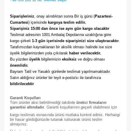
Siparişleriniz
, onay alındıktan sonra Bir iş günü (
Pazartesi-
Cumartesi
) içerisinde 
kargoya teslim edilir. 
Siparişiniz 15:00 dan önce ise aynı gün kargo olacaktır
Teslimat adresinin 1001 Ambalaj Depolarına uzaklığına göre 
kargo şirketi
 1-3 gün içerisinde siparişinizi size ulaştıracaktır
. 
Tarafımızdan kaynaklanan bir aksilik olması halinde ise size 
üyelik bilgilerinizden yola çıkılarak 
haber verilecektir. 
Bu yüzden 
üyelik
 bilgilerinizin 
eksiksiz
 ve doğru olması 
önemlidir. 
Bayram Tatil ve Yasaklı günlerde teslimat yapılmamaktadır. 
Satın aldığınız ürünler bir teyit e-posta'sı ile tarafınıza 
bildirilecektir
Garanti Koşulları
Tüm ürünler aksi belirtilmediği takdirde
üretici firmaların
garantisi altındadır
. Garanti koşullarının geçerli olabilmesi için
kargo teslimatı esnasında ürünü mutlaka kontrol ediniz. Herhangi
bir hasar gördüğünüzde tutanak tutturarak ürünü teslim
almayınız.