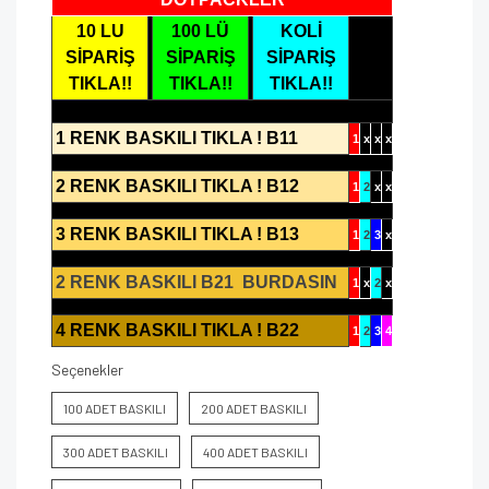
10 LU
100 LÜ
KOLİ
SİPARİŞ
SİPARİŞ
SİPARİŞ
TIKLA!!
TIKLA!!
TIKLA!!
1 RENK BASKILI TIKLA ! B11
1
x
x
x
2 RENK BASKILI TIKLA ! B12
1
2
x
x
3 RENK BASKILI TIKLA ! B13
1
2
3
x
2 RENK BASKILI B21 BURDASIN
1
x
2
x
4 RENK BASKILI TIKLA ! B22
1
2
3
4
Seçenekler
100 ADET BASKILI
200 ADET BASKILI
300 ADET BASKILI
400 ADET BASKILI