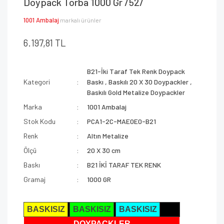
Doypack Torba 1000 Gr /52/
1001 Ambalaj
markalı ürünler
6.197,81 TL
B21-İki Taraf Tek Renk Doypack
Kategori
Baskı
,
Baskılı 20 X 30 Doypackler
,
Baskılı Gold Metalize Doypackler
Marka
1001 Ambalaj
Stok Kodu
PCA1-2C-MAE0E0-B21
Renk
Altın Metalize
Ölçü
20 X 30 cm
Baskı
B21 İKİ TARAF TEK RENK
Gramaj
1000 GR
BASKISIZ
BASKISIZ
BASKISIZ
DOYPACKLER