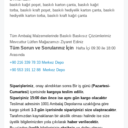
baskılı kağıt poşet,
baskılı karton çanta,
baskılı kağıt
torba,
baskılı kraft poşet,
baskılı hediyelik karton çanta,
baskılı
hediyelik karton torba,
baskılı kraft kağıt çanta
Tüm Ambalaj Malzemelerinde Baskılı Baskısız Çözümlerimiz
Mevcuttur Lütfen Mağazamızı Ziyaret Ediniz
Tüm Sorun ve Sorularınız İçin
Hafta İçi 09:30 ile 18:00
Arasında
+90 216 339 78 33 Merkez Depo
+90 553 191 12 88
Merkez Depo
Siparişleriniz
, onay alındıktan sonra Bir iş günü (
Pazartesi-
Cumartesi
) içerisinde 
kargoya teslim edilir. 
Siparişiniz 15:00 dan önce ise aynı gün kargo olacaktır
Teslimat adresinin 1001 Ambalaj Depolarına uzaklığına göre 
kargo şirketi
 1-3 gün içerisinde siparişinizi size ulaştıracaktır
. 
Tarafımızdan kaynaklanan bir aksilik olması halinde ise size 
üyelik bilgilerinizden yola çıkılarak 
haber verilecektir. 
Bu yüzden 
üyelik
 bilgilerinizin 
eksiksiz
 ve doğru olması 