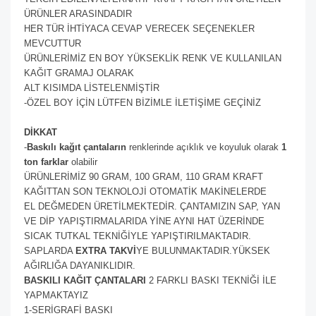
ÜRÜNLER ARASINDADIR
HER TÜR İHTİYACA CEVAP VERECEK SEÇENEKLER
MEVCUTTUR
ÜRÜNLERİMİZ EN BOY YÜKSEKLİK RENK VE KULLANILAN
KAĞIT GRAMAJ OLARAK
ALT KISIMDA LİSTELENMİŞTİR
-ÖZEL BOY İÇİN LÜTFEN BİZİMLE İLETİŞİME GEÇİNİZ
DİKKAT
-
Baskılı kağıt çantaların
renklerinde açıklık ve koyuluk olarak
1
ton farklar
olabilir
ÜRÜNLERİMİZ 90 GRAM, 100 GRAM, 110 GRAM KRAFT
KAĞITTAN SON TEKNOLOJİ OTOMATİK MAKİNELERDE
EL DEĞMEDEN ÜRETİLMEKTEDİR. ÇANTAMIZIN SAP, YAN
VE DİP YAPIŞTIRMALARIDA YİNE AYNI HAT ÜZERİNDE
SICAK TUTKAL TEKNİĞİYLE YAPIŞTIRILMAKTADIR.
SAPLARDA
EXTRA TAKVİ
YE BULUNMAKTADIR.YÜKSEK
AĞIRLIĞA DAYANIKLIDIR.
BASKILI KAĞIT ÇANTALARI
2 FARKLI BASKI TEKNİĞİ İLE
YAPMAKTAYIZ
1-SERİGRAFİ BASKI