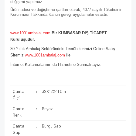
değişimi yapılmaz.
Ürün iadesi ve değiştirme şartları olarak, 4077 sayılı Tüketicinin
Korunması Hakkında Kanun gereği uygulamalar esastır.
www.1001ambalaj.com
Bir KUMBASAR DIŞ TİCARET
Kuruluşudur
.
30 Yıllık Ambalaj Sektöründeki Tecrübelerimizi Online Satış
Sitemiz
www.1001ambalaj.com
İle
İnternet Kullanıcılarının da Hizmetine Sunmaktayız.
Çanta
:
32X12X41 Cm
Ölçü
Çanta
:
Beyaz
Renk
Çanta
:
Burgu Sap
Sap