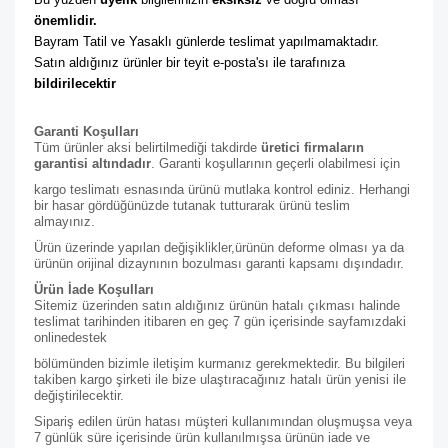
önemlidir. 
Bayram Tatil ve Yasaklı günlerde teslimat yapılmamaktadır. 
Satın aldığınız ürünler bir teyit e-posta'sı ile tarafınıza 
bildirilecektir
Garanti Koşulları
Tüm ürünler aksi belirtilmediği takdirde
üretici firmaların
garantisi altındadır
. Garanti koşullarının geçerli olabilmesi için
kargo teslimatı esnasında ürünü mutlaka kontrol ediniz. Herhangi
bir hasar gördüğünüzde tutanak tutturarak ürünü teslim
almayınız.
Ürün üzerinde yapılan değişiklikler,ürünün deforme olması ya da
ürünün orijinal dizaynının bozulması garanti kapsamı dışındadır.
Ürün İade Koşulları
Sitemiz üzerinden satın aldığınız ürünün hatalı çıkması halinde
teslimat tarihinden itibaren en geç 7 gün içerisinde sayfamızdaki
online
destek
bölümünden bizimle iletişim kurmanız gerekmektedir. Bu bilgileri
takiben kargo şirketi ile bize ulaştıracağınız hatalı ürün yenisi ile
değiştirilecektir.
Sipariş edilen ürün hatası müşteri kullanımından oluşmuşsa veya
7 günlük süre içerisinde ürün kullanılmışsa ürünün iade ve