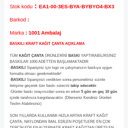
:
Stok kodu
EA1-00-3ES-BYA-BYBYO4-BX3
Barkod
:
Marka
: 1001 Ambalaj
BASKILI KRAFT KAĞIT ÇANTA AÇIKLAMA
TÜM
KAĞIT ÇANTA
ÜRÜNLERİNİ
BASKI
YAPTIRABİLİRSİNİZ
BASKILAR 1000 ADETTEN BAŞLAMAKTADIR
-
BASKILI
Siparişiniz için logo ve çalışmanızın baskıya uygun
formatta olması gerekmektedir!
-
BASKILI
Siparişinizi verdikten sonra personelimiz sizinle
iletişime geçerek tüm baskı sürecini
takip edecektir
.
-Ürünler baskı onayınızdan sonra en erken
5 gün en geç 10 gün
içinde tarafınıza kargolanacaktır. (Dilerseniz Kendiniz Ürünleri
Teslim Alabilirsiniz)
SON YILLARDA KULLANIMI HIZLA ARTAN KRAFT KAĞIT
ÇANTA, NAYLONDAN İMAL EDİLEN POŞETLERE EN ÇOK
TERCİH EDİLEN ALTERNATİF KRAFT KAĞITTAN ÜRETİLEN