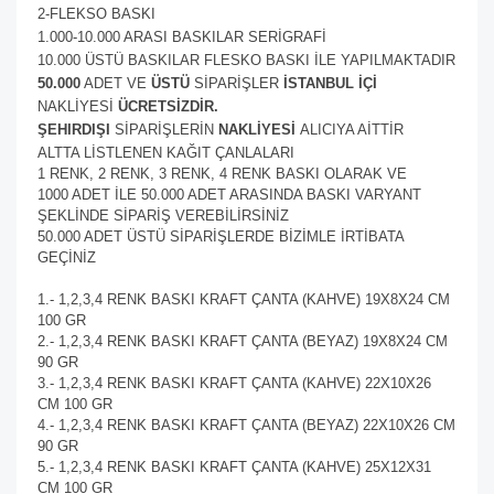
2-FLEKSO BASKI
1.000-10.000 ARASI BASKILAR SERİGRAFİ
10.000 ÜSTÜ BASKILAR FLESKO BASKI İLE YAPILMAKTADIR
50.000
ADET VE
ÜSTÜ
SİPARİŞLER
İSTANBUL İÇİ
NAKLİYESİ
ÜCRETSİZDİR.
ŞEHIRDIŞI
SİPARİŞLERİN
NAKLİYESİ
ALICIYA AİTTİR
ALTTA LİSTLENEN KAĞIT ÇANLALARI
1 RENK, 2 RENK, 3 RENK, 4 RENK BASKI OLARAK VE
1000 ADET İLE 50.000 ADET ARASINDA BASKI VARYANT
ŞEKLİNDE SİPARİŞ VEREBİLİRSİNİZ
50.000 ADET ÜSTÜ SİPARİŞLERDE BİZİMLE İRTİBATA
GEÇİNİZ
1.- 1,2,3,4 RENK BASKI KRAFT ÇANTA (KAHVE) 19X8X24 CM
100 GR
2.- 1,2,3,4 RENK BASKI KRAFT ÇANTA (BEYAZ) 19X8X24 CM
90 GR
3.- 1,2,3,4 RENK BASKI KRAFT ÇANTA (KAHVE) 22X10X26
CM 100 GR
4.- 1,2,3,4 RENK BASKI KRAFT ÇANTA (BEYAZ) 22X10X26 CM
90 GR
5.- 1,2,3,4 RENK BASKI KRAFT ÇANTA (KAHVE) 25X12X31
CM 100 GR