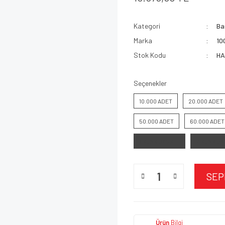
Kategori
Bas
Marka
10
Stok Kodu
HA
Seçenekler
10.000 ADET
20.000 ADET
50.000 ADET
60.000 ADET
1 RENK BASKILI
2 RENK BA
SEP
Ürün
Bilgi