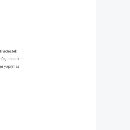
.
line
destek
iştirilecektir.
imi yapılmaz.