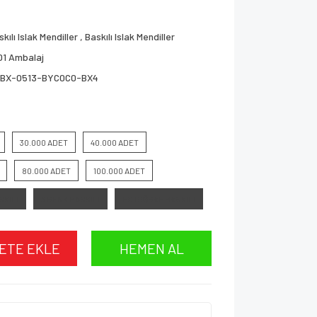
kılı Islak Mendiller
,
Baskılı Islak Mendiller
01 Ambalaj
BX-0513-BYC0C0-BX4
30.000 ADET
40.000 ADET
80.000 ADET
100.000 ADET
SKILI
3 RENK BASKILI
FOTOĞRAF BASKILI
ETE EKLE
HEMEN AL