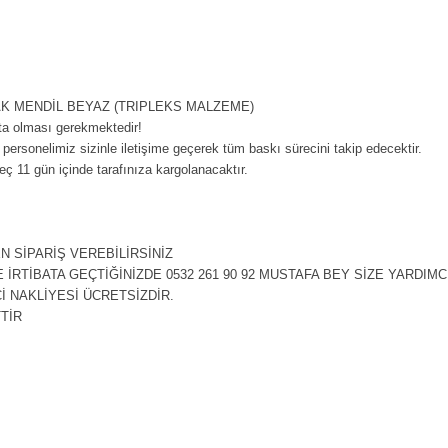
LAK MENDİL BEYAZ (TRIPLEKS MALZEME)
ta olması gerekmektedir!
i personelimiz sizinle iletişime geçerek tüm baskı sürecini takip edecektir.
ç 11 gün içinde tarafınıza kargolanacaktır.
EN SİPARİŞ VEREBİLİRSİNİZ
İRTİBATA GEÇTİĞİNİZDE 0532 261 90 92 MUSTAFA BEY SİZE YARDIMC
Çİ NAKLİYESİ ÜCRETSİZDİR.
TTİR