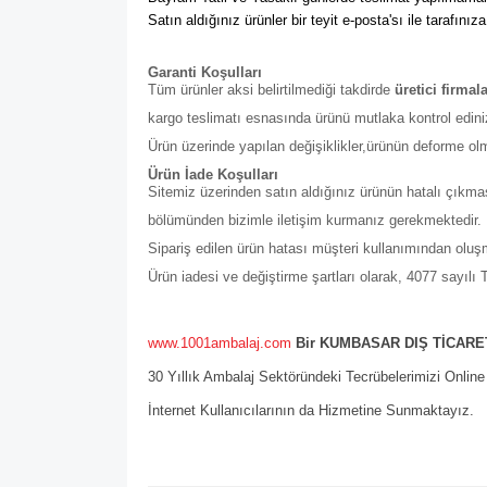
Satın aldığınız ürünler bir teyit e-posta'sı ile tarafınıza
Garanti Koşulları
Tüm ürünler aksi belirtilmediği takdirde
üretici firmal
kargo teslimatı esnasında ürünü mutlaka kontrol edini
Ürün üzerinde yapılan değişiklikler,ürünün deforme ol
Ürün İade Koşulları
Sitemiz üzerinden satın aldığınız ürünün hatalı çıkmas
bölümünden bizimle iletişim kurmanız gerekmektedir. Bu b
Sipariş edilen ürün hatası müşteri kullanımından olu
Ürün iadesi ve değiştirme şartları olarak, 4077 sayıl
www.1001ambalaj.com
Bir KUMBASAR DIŞ TİCARET
30 Yıllık Ambalaj Sektöründeki Tecrübelerimizi Onlin
İnternet Kullanıcılarının da Hizmetine Sunmaktayız.