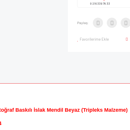
0 216 339 78 33
Paylaş:
Favorilerime Ekle
oğraf Baskılı İslak Mendil Beyaz (Tripleks Malzeme)
4