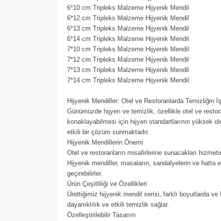
6*10 cm Tripleks Malzeme Hijyenik Mendil
6*12 cm Tripleks Malzeme Hijyenik Mendil
6*13 cm Tripleks Malzeme Hijyenik Mendil
6*14 cm Tripleks Malzeme Hijyenik Mendil
7*10 cm Tripleks Malzeme Hijyenik Mendil
7*12 cm Tripleks Malzeme Hijyenik Mendil
7*13 cm Tripleks Malzeme Hijyenik Mendil
7*14 cm Tripleks Malzeme Hijyenik Mendil
Hijyenik Mendiller: Otel ve Restoranlarda Temizliğin İş
Günümüzde hijyen ve temizlik, özellikle otel ve resto
konaklayabilmesi için hijyen standartlarının yüksek ol
etkili bir çözüm sunmaktadır.
Hijyenik Mendillerin Önemi
Otel ve restoranların misafirlerine sunacakları hizmetin
Hijyenik mendiller, masaların, sandalyelerin ve hatta el
geçirebilirler.
Ürün Çeşitliliği ve Özellikleri
Ürettiğimiz hijyenik mendil serisi, farklı boyutlarda 
dayanıklılık ve etkili temizlik sağlar.
Özelleştirilebilir Tasarım