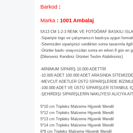
Barkod
:
Marka
: 1001 Ambalaj
5X13 CM 1-2-3 RENK VE FOTOĞRAF BASKILI IS
-Siparişte logo ve çalışmanızın baskıya uygun format
-Sitemizden siparişinizi verdikten sonra tasarımla ilgil
-Ürünler baskı onayınızdan sonra en erken 8 gün en ge
(Dilerseniz Kendiniz Ürünleri Teslim Alabilirsiniz)
-MİNİMUM SİPARİŞ 10.000 ADETTİR
-10.000 ADET 100.000 ADET ARASINDA SİTEMİZD
-MEVCUT ADETLER ÜSTÜ SİPARİŞLERDE BİZİMLE 
-100.000 ADET VE ÜSTÜ SİPARİŞLER İSTANBUL İ
-ŞEHIRDIŞI SİPARİŞLERİN NAKLİYESİ ALICIYA Aİ
5*10 cm Tripleks Malzeme Hijyenik Mendil
5*12 cm Tripleks Malzeme Hijyenik Mendil
5*13 cm Tripleks Malzeme Hijyenik Mendil
5*14 cm Tripleks Malzeme Hijyenik Mendil
6*8 cm Tripleks Malzeme Hijyenik Mendil