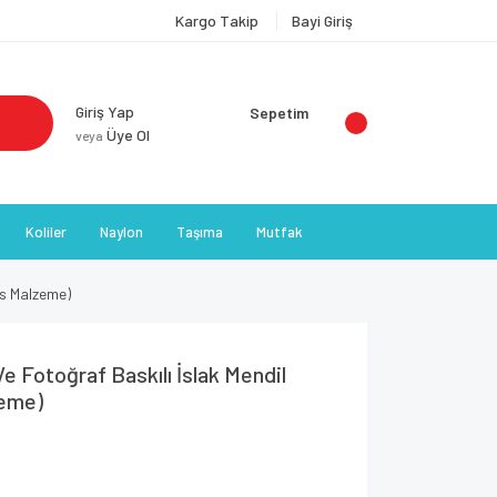
Kargo Takip
Bayi Giriş
Giriş Yap
Sepetim
Üye Ol
veya
Koliler
Naylon
Taşıma
Mutfak
ks Malzeme)
 Fotoğraf Baskılı İslak Mendil
zeme)