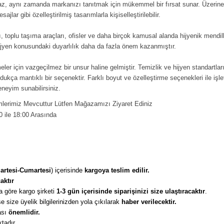
az, aynı zamanda markanızı tanıtmak için mükemmel bir fırsat sunar. Üzerine 
jlar gibi özelleştirilmiş tasarımlarla kişiselleştirilebilir.
rı, toplu taşıma araçları, ofisler ve daha birçok kamusal alanda hijyenik mendill
jyen konusundaki duyarlılık daha da fazla önem kazanmıştır.
etmeler için vazgeçilmez bir unsur haline gelmiştir. Temizlik ve hijyen standart
dukça mantıklı bir seçenektir. Farklı boyut ve özelleştirme seçenekleri ile işl
eneyim sunabilirsiniz.
erimiz Mevcuttur Lütfen Mağazamızı Ziyaret Ediniz
0 ile 18:00 Arasında
artesi-Cumartesi
) içerisinde 
kargoya teslim edilir. 
aktır
 göre kargo şirketi
 1-3 gün içerisinde siparişinizi size ulaştıracaktır
. 
 size üyelik bilgilerinizden yola çıkılarak 
haber verilecektir. 
sı 
önemlidir. 
tadır. 