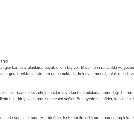
areti
ran gibi kamusal alanlarda büyük önem taşıyor. Misafirlerin rahatlıkla ve güve
ması gerekmektedir. İşte tam da bu noktada, kolonyalı mendil, ıslak mendil vey
 kalitesi, sadece lezzetli yemekler veya konforlu odalarla sınırlı değildir. Tem
lerin hızlı bir şekilde temizlenmesini sağlar. Bu sayede misafirler, kendilerini 
ve kalitede sunulmaktadır. Her bir ürün, 5x10 cm ile 7x14 cm arasında Tripleks 