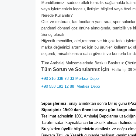
Mendillerimiz, sadece etkili temizlik sağlamakla kalm
veya işletmenizin logosu, iletişim bilgileri veya özel mesa
Nerede Kullanılır?
Otel ve restoran, fastfoodların yanı sıra, spor salonla
pandemi dönemi göz önüne alındığında, temizlik ve hi
Sonuç olarak
Hijyenik mendiller, otel,restoran ve bir çok farklı işl
marka değerinizi artırmak için bu ürünleri kullanmak ol
seçerek, misafirlerinize daha güvenli ve konforlu bir d
Tüm Ambalaj Malzemelerinde Baskılı Baskısız Çözüml
Tüm Sorun ve Sorularınız İçin
Hafta İçi 09:3
+90 216 339 78 33 Merkez Depo
+90 553 191 12 88
Merkez Depo
Siparişleriniz
, onay alındıktan sonra Bir iş günü (
Paz
Siparişiniz 15:00 dan önce ise aynı gün kargo olac
Teslimat adresinin 1001 Ambalaj Depolarına uzaklığına
Tarafımızdan kaynaklanan bir aksilik olması halinde ise
Bu yüzden 
üyelik
 bilgilerinizin 
eksiksiz
 ve doğru olma
Bayram Tatil ve Yasaklı günlerde teslimat yapılmamak