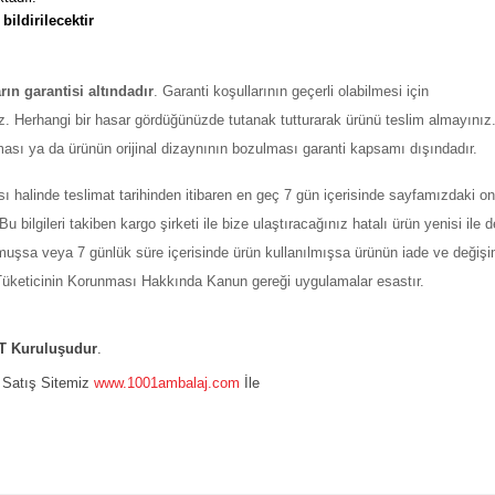
 
bildirilecektir
arın garantisi altındadır
. Garanti koşullarının geçerli olabilmesi için
z. Herhangi bir hasar gördüğünüzde tutanak tutturarak ürünü teslim almayınız
ması ya da ürünün orijinal dizaynının bozulması garanti kapsamı dışındadır.
ı halinde teslimat tarihinden itibaren en geç 7 gün içerisinde sayfamızdaki on
ilgileri takiben kargo şirketi ile bize ulaştıracağınız hatalı ürün yenisi ile değ
şmuşsa veya 7 günlük süre içerisinde ürün kullanılmışsa ürünün iade ve değiş
ı Tüketicinin Korunması Hakkında Kanun gereği uygulamalar esastır.
 Kuruluşudur
.
e Satış Sitemiz
www.1001ambalaj.com
İle