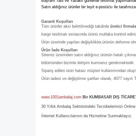
Bayram Tatil ve Yasaklı günlerde teslimat yapılmamak
Satın aldığınız ürünler bir teyit e-posta'sı ile tarafınıza
Garanti Koşulları
Tüm ürünler aksi belirtilmediği takdirde
üretici firmal
kargo teslimatı esnasında ürünü mutlaka kontrol edini
Ürün üzerinde yapılan değişiklikler,ürünün deforme ol
Ürün İade Koşulları
Sitemiz üzerinden satın aldığınız ürünün hatalı çıkmas
bölümünden bizimle iletişim kurmanız gerekmektedir. Bu b
Sipariş edilen ürün hatası müşteri kullanımından olu
Ürün iadesi ve değiştirme şartları olarak, 4077 sayıl
www.1001ambalaj.com
Bir KUMBASAR DIŞ TİCARET
30 Yıllık Ambalaj Sektöründeki Tecrübelerimizi Onlin
İnternet Kullanıcılarının da Hizmetine Sunmaktayız.