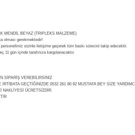
LAK MENDİL BEYAZ (TRIPLEKS MALZEME)
ta olması gerekmektedir!
i personelimiz sizinle iletişime geçerek tüm baskı sürecini takip edecektir.
ç 11 gün içinde tarafınıza kargolanacaktır.
EN SİPARİŞ VEREBİLİRSİNİZ
İRTİBATA GEÇTİĞİNİZDE 0532 261 90 92 MUSTAFA BEY SİZE YARDIMC
Çİ NAKLİYESİ ÜCRETSİZDİR.
TTİR