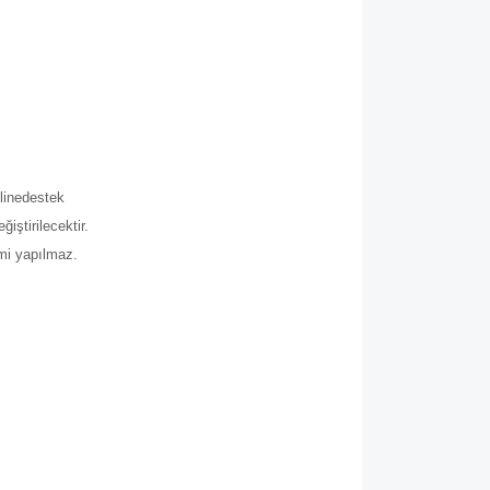
.
line
destek
iştirilecektir.
imi yapılmaz.