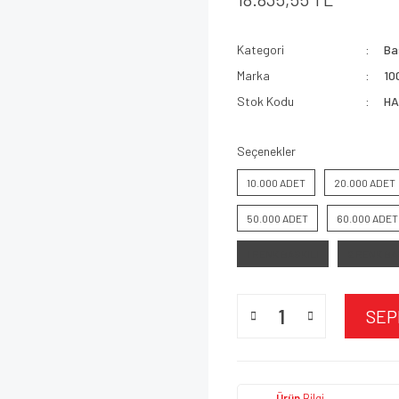
Kategori
Bas
Marka
10
Stok Kodu
HA
Seçenekler
10.000 ADET
20.000 ADET
50.000 ADET
60.000 ADET
1 RENK BASKILI
2 RENK BA
SEP
Ürün
Bilgi