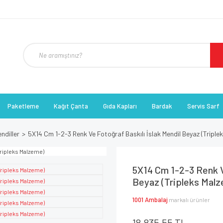
Paketleme
Kağıt Çanta
Gıda Kapları
Bardak
Servis Sarf
endiller
5X14 Cm 1-2-3 Renk Ve Fotoğraf Baskılı İslak Mendil Beyaz (Triple
5X14 Cm 1-2-3 Renk Ve
Beyaz (Tripleks Mal
1001 Ambalaj
markalı ürünler
18.835,55 TL