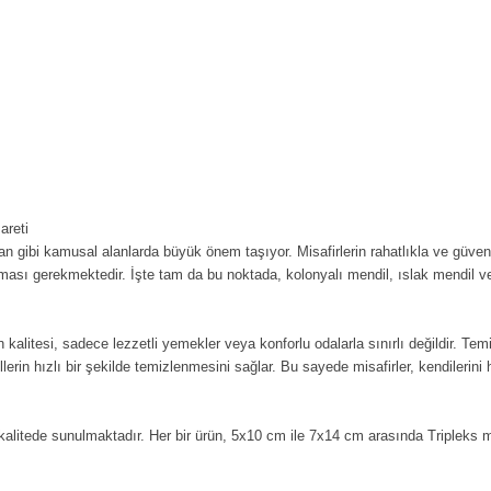
areti
ran gibi kamusal alanlarda büyük önem taşıyor. Misafirlerin rahatlıkla ve güve
ması gerekmektedir. İşte tam da bu noktada, kolonyalı mendil, ıslak mendil vey
 kalitesi, sadece lezzetli yemekler veya konforlu odalarla sınırlı değildir. Tem
lerin hızlı bir şekilde temizlenmesini sağlar. Bu sayede misafirler, kendilerini 
ve kalitede sunulmaktadır. Her bir ürün, 5x10 cm ile 7x14 cm arasında Tripleks 