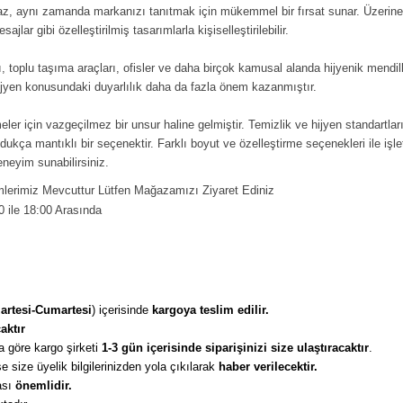
az, aynı zamanda markanızı tanıtmak için mükemmel bir fırsat sunar. Üzerine 
jlar gibi özelleştirilmiş tasarımlarla kişiselleştirilebilir.
rı, toplu taşıma araçları, ofisler ve daha birçok kamusal alanda hijyenik mendill
jyen konusundaki duyarlılık daha da fazla önem kazanmıştır.
etmeler için vazgeçilmez bir unsur haline gelmiştir. Temizlik ve hijyen standart
dukça mantıklı bir seçenektir. Farklı boyut ve özelleştirme seçenekleri ile işl
eneyim sunabilirsiniz.
erimiz Mevcuttur Lütfen Mağazamızı Ziyaret Ediniz
0 ile 18:00 Arasında
artesi-Cumartesi
) içerisinde 
kargoya teslim edilir. 
aktır
 göre kargo şirketi
 1-3 gün içerisinde siparişinizi size ulaştıracaktır
. 
 size üyelik bilgilerinizden yola çıkılarak 
haber verilecektir. 
sı 
önemlidir. 