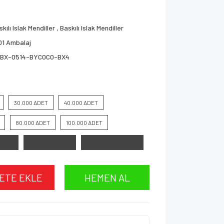
kılı Islak Mendiller
,
Baskılı Islak Mendiller
01 Ambalaj
BX-0514-BYC0C0-BX4
30.000 ADET
40.000 ADET
80.000 ADET
100.000 ADET
SKILI
3 RENK BASKILI
FOTOĞRAF BASKILI
ETE EKLE
HEMEN AL