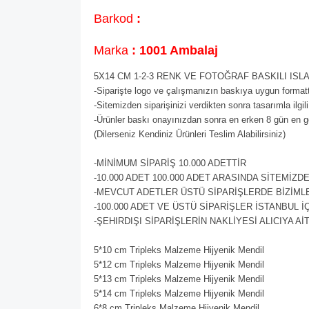
Barkod
:
Marka
: 1001 Ambalaj
5X14 CM 1-2-3 RENK VE FOTOĞRAF BASKILI IS
-Siparişte logo ve çalışmanızın baskıya uygun format
-Sitemizden siparişinizi verdikten sonra tasarımla ilgil
-Ürünler baskı onayınızdan sonra en erken 8 gün en ge
(Dilerseniz Kendiniz Ürünleri Teslim Alabilirsiniz)
-MİNİMUM SİPARİŞ 10.000 ADETTİR
-10.000 ADET 100.000 ADET ARASINDA SİTEMİZD
-MEVCUT ADETLER ÜSTÜ SİPARİŞLERDE BİZİMLE 
-100.000 ADET VE ÜSTÜ SİPARİŞLER İSTANBUL İ
-ŞEHIRDIŞI SİPARİŞLERİN NAKLİYESİ ALICIYA Aİ
5*10 cm Tripleks Malzeme Hijyenik Mendil
5*12 cm Tripleks Malzeme Hijyenik Mendil
5*13 cm Tripleks Malzeme Hijyenik Mendil
5*14 cm Tripleks Malzeme Hijyenik Mendil
6*8 cm Tripleks Malzeme Hijyenik Mendil