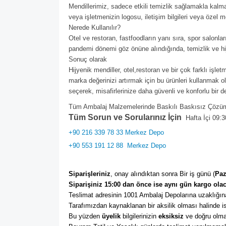
Mendillerimiz, sadece etkili temizlik sağlamakla kalm
veya işletmenizin logosu, iletişim bilgileri veya özel mesa
Nerede Kullanılır?
Otel ve restoran, fastfoodların yanı sıra, spor salonla
pandemi dönemi göz önüne alındığında, temizlik ve hi
Sonuç olarak
Hijyenik mendiller, otel,restoran ve bir çok farklı işl
marka değerinizi artırmak için bu ürünleri kullanmak ol
seçerek, misafirlerinize daha güvenli ve konforlu bir d
Tüm Ambalaj Malzemelerinde Baskılı Baskısız Çözüml
Tüm Sorun ve Sorularınız İçin
Hafta İçi 09:3
+90 216 339 78 33 Merkez Depo
+90 553 191 12 88
Merkez Depo
Siparişleriniz
, onay alındıktan sonra Bir iş günü (
Paz
Siparişiniz 15:00 dan önce ise aynı gün kargo olac
Teslimat adresinin 1001 Ambalaj Depolarına uzaklığına
Tarafımızdan kaynaklanan bir aksilik olması halinde ise
Bu yüzden 
üyelik
 bilgilerinizin 
eksiksiz
 ve doğru olma