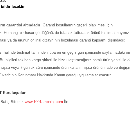
tadır. 
 
bildirilecektir
arın garantisi altındadır
. Garanti koşullarının geçerli olabilmesi için
z. Herhangi bir hasar gördüğünüzde tutanak tutturarak ürünü teslim almayınız
ması ya da ürünün orijinal dizaynının bozulması garanti kapsamı dışındadır.
ı halinde teslimat tarihinden itibaren en geç 7 gün içerisinde sayfamızdaki on
ilgileri takiben kargo şirketi ile bize ulaştıracağınız hatalı ürün yenisi ile değ
şmuşsa veya 7 günlük süre içerisinde ürün kullanılmışsa ürünün iade ve değiş
ı Tüketicinin Korunması Hakkında Kanun gereği uygulamalar esastır.
 Kuruluşudur
.
e Satış Sitemiz
www.1001ambalaj.com
İle