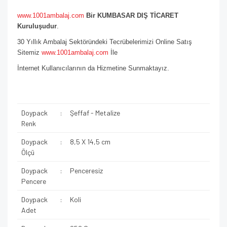
www.1001ambalaj.com
Bir KUMBASAR DIŞ TİCARET
Kuruluşudur
.
30 Yıllık Ambalaj Sektöründeki Tecrübelerimizi Online Satış
Sitemiz
www.1001ambalaj.com
İle
İnternet Kullanıcılarının da Hizmetine Sunmaktayız.
Doypack
:
Şeffaf - Metalize
Renk
Doypack
:
8,5 X 14,5 cm
Ölçü
Doypack
:
Penceresiz
Pencere
Doypack
:
Koli
Adet