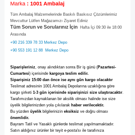
Marka
: 1001 Ambalaj
Tüm Ambalaj Malzemelerinde Baskılı Baskısız Çözümlerimiz
Mevcuttur Lütfen Mağazamızı Ziyaret Ediniz
Tüm Sorun ve Sorularınız İçin
Hafta İçi 09:30 ile 18:00
Arasında
+90 216 339 78 33 Merkez Depo
+90 553 191 12 88
Merkez Depo
Siparişleriniz
, onay alındıktan sonra Bir iş günü (
Pazartesi-
Cumartesi
) içerisinde 
kargoya teslim edilir. 
Siparişiniz 15:00 dan önce ise aynı gün kargo olacaktır
Teslimat adresinin 1001 Ambalaj Depolarına uzaklığına göre 
kargo şirketi
 1-3 gün içerisinde siparişinizi size ulaştıracaktır
. 
Tarafımızdan kaynaklanan bir aksilik olması halinde ise size 
üyelik bilgilerinizden yola çıkılarak 
haber verilecektir. 
Bu yüzden 
üyelik
 bilgilerinizin 
eksiksiz
 ve doğru olması 
önemlidir. 
Bayram Tatil ve Yasaklı günlerde teslimat yapılmamaktadır. 
Satın aldığınız ürünler bir teyit e-posta'sı ile tarafınıza 