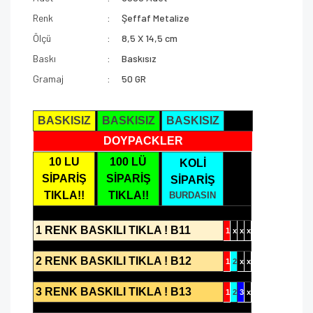
Renk
Şeffaf Metalize
Ölçü
8,5 X 14,5 cm
Baskı
Baskısız
Gramaj
50 GR
BASKISIZ
BASKISIZ
BASKISIZ
DOYPACKLER
10 LU
100 LÜ
KOLİ
SİPARİŞ
SİPARİŞ
SİPARİŞ
TIKLA!!
TIKLA!!
BURDASIN
1 RENK BASKILI TIKLA ! B11
1
x
x
x
2 RENK BASKILI TIKLA ! B12
1
2
x
x
3 RENK BASKILI TIKLA ! B13
1
2
3
x