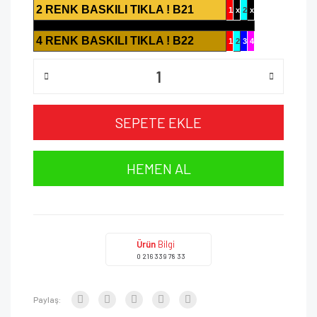
2 RENK BASKILI TIKLA ! B21
1
x
2
x
4 RENK BASKILI TIKLA ! B22
1
2
3
4
SEPETE EKLE
HEMEN AL
Ürün
Bilgi
0 216 339 78 33
Paylaş: