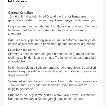
bildirilecektir
Garanti Koşulları
Tüm ürünler aksi belirtilmediği takdirde
üretici firmaların
garantisi altındadır
. Garanti koşullarının geçerli olabilmesi için
kargo teslimatı esnasında ürünü mutlaka kontrol ediniz. Herhangi
bir hasar gördüğünüzde tutanak tutturarak ürünü teslim
almayınız.
Ürün üzerinde yapılan değişiklikler,ürünün deforme olması ya da
ürünün orijinal dizaynının bozulması garanti kapsamı dışındadır.
Ürün İade Koşulları
Sitemiz üzerinden satın aldığınız ürünün hatalı çıkması halinde
teslimat tarihinden itibaren en geç 7 gün içerisinde sayfamızdaki
online
destek
bölümünden bizimle iletişim kurmanız gerekmektedir. Bu bilgileri
takiben kargo şirketi ile bize ulaştıracağınız hatalı ürün yenisi ile
değiştirilecektir.
Sipariş edilen ürün hatası müşteri kullanımından oluşmuşsa veya
7 günlük süre içerisinde ürün kullanılmışsa ürünün iade ve
değişimi yapılmaz.
Ürün iadesi ve değiştirme şartları olarak, 4077 sayılı Tüketicinin
Korunması Hakkında Kanun gereği uygulamalar esastır.