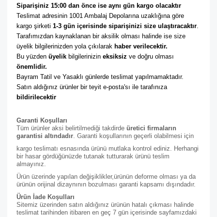
Siparişiniz 15:00 dan önce ise aynı gün kargo olacaktır
Teslimat adresinin 1001 Ambalaj Depolarına uzaklığına göre 
kargo şirketi
 1-3 gün içerisinde siparişinizi size ulaştıracaktır
. 
Tarafımızdan kaynaklanan bir aksilik olması halinde ise size 
üyelik bilgilerinizden yola çıkılarak 
haber verilecektir. 
Bu yüzden 
üyelik
 bilgilerinizin 
eksiksiz
 ve doğru olması 
önemlidir. 
Bayram Tatil ve Yasaklı günlerde teslimat yapılmamaktadır. 
Satın aldığınız ürünler bir teyit e-posta'sı ile tarafınıza 
bildirilecektir
Garanti Koşulları
Tüm ürünler aksi belirtilmediği takdirde
üretici firmaların
garantisi altındadır
. Garanti koşullarının geçerli olabilmesi için
kargo teslimatı esnasında ürünü mutlaka kontrol ediniz. Herhangi
bir hasar gördüğünüzde tutanak tutturarak ürünü teslim
almayınız.
Ürün üzerinde yapılan değişiklikler,ürünün deforme olması ya da
ürünün orijinal dizaynının bozulması garanti kapsamı dışındadır.
Ürün İade Koşulları
Sitemiz üzerinden satın aldığınız ürünün hatalı çıkması halinde
teslimat tarihinden itibaren en geç 7 gün içerisinde sayfamızdaki