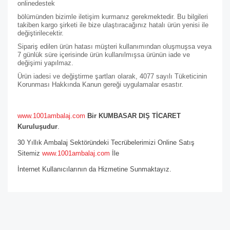
online
destek
bölümünden bizimle iletişim kurmanız gerekmektedir. Bu bilgileri
takiben kargo şirketi ile bize ulaştıracağınız hatalı ürün yenisi ile
değiştirilecektir.
Sipariş edilen ürün hatası müşteri kullanımından oluşmuşsa veya
7 günlük süre içerisinde ürün kullanılmışsa ürünün iade ve
değişimi yapılmaz.
Ürün iadesi ve değiştirme şartları olarak, 4077 sayılı Tüketicinin
Korunması Hakkında Kanun gereği uygulamalar esastır.
www.1001ambalaj.com
Bir KUMBASAR DIŞ TİCARET
Kuruluşudur
.
30 Yıllık Ambalaj Sektöründeki Tecrübelerimizi Online Satış
Sitemiz
www.1001ambalaj.com
İle
İnternet Kullanıcılarının da Hizmetine Sunmaktayız.