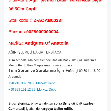
Ağır İşlemeli Bakır Tepsi Aoa Ölçü
Ürün Adı
38,5Cm Çapi
:
Stok kodu
Z-AOAB0028
Barkod
:
0028000000004
Marka
: Antigues Of Anatolia
AĞIR İŞLEMELİ BAKIR TEPSİ AOA
Tüm Ambalaj Malzemelerinde Baskılı Baskısız Çözümlerimiz
Mevcuttur Lütfen Mağazamızı Ziyaret Ediniz
Tüm Sorun ve Sorularınız İçin
Hafta İçi 09:30 ile 18:00
Arasında
+90 216 339 78 33 Merkez Depo
+90 553 191 12 88
Merkez Depo
Siparişleriniz
, onay alındıktan sonra Bir iş günü (
Pazartesi-
Cumartesi
) içerisinde 
kargoya teslim edilir. 