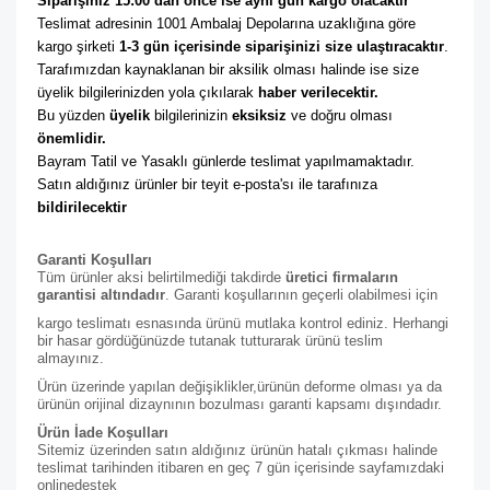
Siparişiniz 15:00 dan önce ise aynı gün kargo olacaktır
Teslimat adresinin 1001 Ambalaj Depolarına uzaklığına göre 
kargo şirketi
 1-3 gün içerisinde siparişinizi size ulaştıracaktır
. 
Tarafımızdan kaynaklanan bir aksilik olması halinde ise size 
üyelik bilgilerinizden yola çıkılarak 
haber verilecektir. 
Bu yüzden 
üyelik
 bilgilerinizin 
eksiksiz
 ve doğru olması 
önemlidir. 
Bayram Tatil ve Yasaklı günlerde teslimat yapılmamaktadır. 
Satın aldığınız ürünler bir teyit e-posta'sı ile tarafınıza 
bildirilecektir
Garanti Koşulları
Tüm ürünler aksi belirtilmediği takdirde
üretici firmaların
garantisi altındadır
. Garanti koşullarının geçerli olabilmesi için
kargo teslimatı esnasında ürünü mutlaka kontrol ediniz. Herhangi
bir hasar gördüğünüzde tutanak tutturarak ürünü teslim
almayınız.
Ürün üzerinde yapılan değişiklikler,ürünün deforme olması ya da
ürünün orijinal dizaynının bozulması garanti kapsamı dışındadır.
Ürün İade Koşulları
Sitemiz üzerinden satın aldığınız ürünün hatalı çıkması halinde
teslimat tarihinden itibaren en geç 7 gün içerisinde sayfamızdaki
online
destek