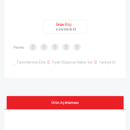
Ürün
Bilgi
0 216 339 78 33
Paylaş:
Favorilerime Ekle
Fiyatı Düşünce Haber Ver
Tavsiye Et
Ürün Açıklaması