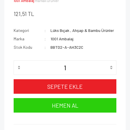
1001 Ambalaj
markalı ürünler
121,51 TL
Kategori
Lüks Bıçak
,
Ahşap & Bambu Ürünler
Marka
1001 Ambalaj
Stok Kodu
BBTD2-A-AH3C2C
SEPETE EKLE
HEMEN AL