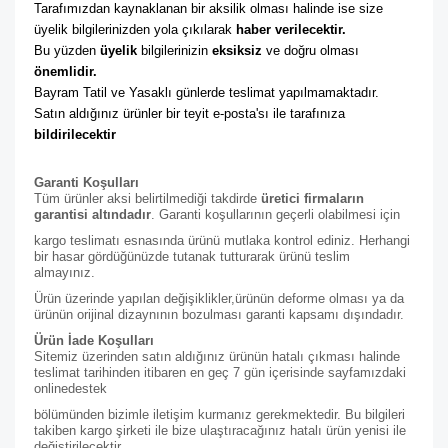
Tarafımızdan kaynaklanan bir aksilik olması halinde ise size 
üyelik bilgilerinizden yola çıkılarak 
haber verilecektir. 
Bu yüzden 
üyelik
 bilgilerinizin 
eksiksiz
 ve doğru olması 
önemlidir. 
Bayram Tatil ve Yasaklı günlerde teslimat yapılmamaktadır. 
Satın aldığınız ürünler bir teyit e-posta'sı ile tarafınıza 
bildirilecektir
Garanti Koşulları
Tüm ürünler aksi belirtilmediği takdirde
üretici firmaların
garantisi altındadır
. Garanti koşullarının geçerli olabilmesi için
kargo teslimatı esnasında ürünü mutlaka kontrol ediniz. Herhangi
bir hasar gördüğünüzde tutanak tutturarak ürünü teslim
almayınız.
Ürün üzerinde yapılan değişiklikler,ürünün deforme olması ya da
ürünün orijinal dizaynının bozulması garanti kapsamı dışındadır.
Ürün İade Koşulları
Sitemiz üzerinden satın aldığınız ürünün hatalı çıkması halinde
teslimat tarihinden itibaren en geç 7 gün içerisinde sayfamızdaki
online
destek
bölümünden bizimle iletişim kurmanız gerekmektedir. Bu bilgileri
takiben kargo şirketi ile bize ulaştıracağınız hatalı ürün yenisi ile
değiştirilecektir.