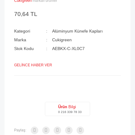
Cukigreen
markalı ürünler
70,64 TL
Kategori
Alüminyum Künefe Kapları
Marka
Cukigreen
Stok Kodu
AEBKX-C-XL0C7
GELİNCE HABER VER
Ürün
Bilgi
0 216 339 78 33
Paylaş: