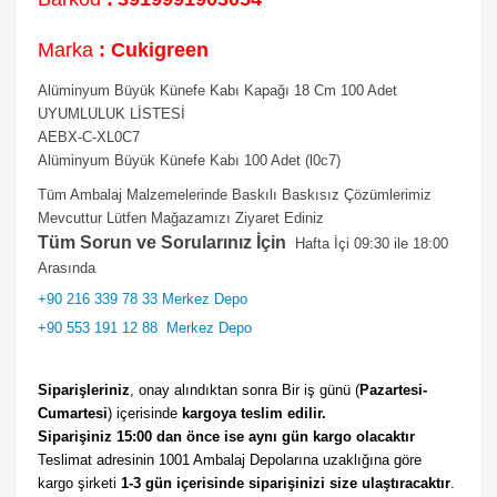
Marka
: Cukigreen
Alüminyum Büyük Künefe Kabı Kapağı 18 Cm 100 Adet
UYUMLULUK LİSTESİ
AEBX-C-XL0C7
Alüminyum Büyük Künefe Kabı 100 Adet (l0c7)
Tüm Ambalaj Malzemelerinde Baskılı Baskısız Çözümlerimiz
Mevcuttur Lütfen Mağazamızı Ziyaret Ediniz
Tüm Sorun ve Sorularınız İçin
Hafta İçi 09:30 ile 18:00
Arasında
+90 216 339 78 33 Merkez Depo
+90 553 191 12 88
Merkez Depo
Siparişleriniz
, onay alındıktan sonra Bir iş günü (
Pazartesi-
Cumartesi
) içerisinde 
kargoya teslim edilir. 
Siparişiniz 15:00 dan önce ise aynı gün kargo olacaktır
Teslimat adresinin 1001 Ambalaj Depolarına uzaklığına göre 
kargo şirketi
 1-3 gün içerisinde siparişinizi size ulaştıracaktır
. 