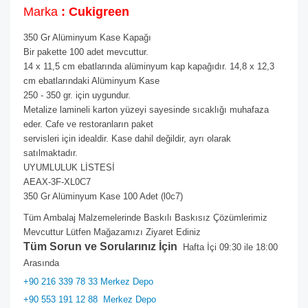
Marka
: Cukigreen
350 Gr Alüminyum Kase Kapağı
Bir pakette 100 adet mevcuttur.
14 x 11,5 cm ebatlarında alüminyum kap kapağıdır. 14,8 x 12,3
cm ebatlarındaki Alüminyum Kase
250 - 350 gr. için uygundur.
Metalize lamineli karton yüzeyi sayesinde sıcaklığı muhafaza
eder. Cafe ve restoranların paket
servisleri için idealdir. Kase dahil değildir, ayrı olarak
satılmaktadır.
UYUMLULUK LİSTESİ
AEAX-3F-XL0C7
350 Gr Alüminyum Kase 100 Adet (l0c7)
Tüm Ambalaj Malzemelerinde Baskılı Baskısız Çözümlerimiz
Mevcuttur Lütfen Mağazamızı Ziyaret Ediniz
Tüm Sorun ve Sorularınız İçin
Hafta İçi 09:30 ile 18:00
Arasında
+90 216 339 78 33 Merkez Depo
+90 553 191 12 88
Merkez Depo