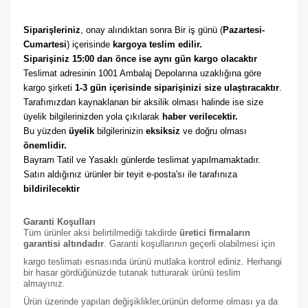
Siparişleriniz
, onay alındıktan sonra Bir iş günü (
Pazartesi-
Cumartesi
) içerisinde 
kargoya teslim edilir. 
Siparişiniz 15:00 dan önce ise aynı gün kargo olacaktır
Teslimat adresinin 1001 Ambalaj Depolarına uzaklığına göre 
kargo şirketi
 1-3 gün içerisinde siparişinizi size ulaştıracaktır
. 
Tarafımızdan kaynaklanan bir aksilik olması halinde ise size 
üyelik bilgilerinizden yola çıkılarak 
haber verilecektir. 
Bu yüzden 
üyelik
 bilgilerinizin 
eksiksiz
 ve doğru olması 
önemlidir. 
Bayram Tatil ve Yasaklı günlerde teslimat yapılmamaktadır. 
Satın aldığınız ürünler bir teyit e-posta'sı ile tarafınıza 
bildirilecektir
Garanti Koşulları
Tüm ürünler aksi belirtilmediği takdirde
üretici firmaların
garantisi altındadır
. Garanti koşullarının geçerli olabilmesi için
kargo teslimatı esnasında ürünü mutlaka kontrol ediniz. Herhangi
bir hasar gördüğünüzde tutanak tutturarak ürünü teslim
almayınız.
Ürün üzerinde yapılan değişiklikler,ürünün deforme olması ya da