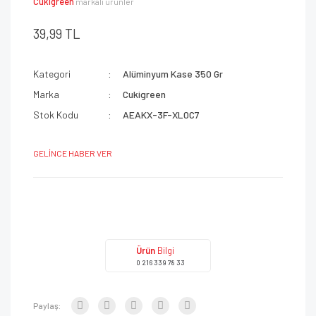
Cukigreen
markalı ürünler
39,99 TL
Kategori
Alüminyum Kase 350 Gr
Marka
Cukigreen
Stok Kodu
AEAKX-3F-XL0C7
GELİNCE HABER VER
Ürün
Bilgi
0 216 339 78 33
Paylaş: