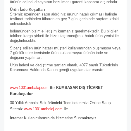
ürünün orijinal dizaynının bozulması garanti kapsamı dışındadır.
Ürün İade Koşulları
Sitemiz üzerinden satın aldığınız ürünün hatalı çıkması halinde
teslimat tarihinden itibaren en geç 7 gün içerisinde sayfamızdaki
online
destek
bölümünden bizimle iletişim kurmanız gerekmektedir. Bu bilgileri
takiben kargo şirketi ile bize ulaştıracağınız hatalı ürün yenisi ile
değiştirilecektir.
Sipariş edilen ürün hatası müşteri kullanımından oluşmuşsa veya
7 günlük süre içerisinde ürün kullanılmışsa ürünün iade ve
değişimi yapılmaz.
Ürün iadesi ve değiştirme şartları olarak, 4077 sayılı Tüketicinin
Korunması Hakkında Kanun gereği uygulamalar esastır.
www.1001ambalaj.com
Bir KUMBASAR DIŞ TİCARET
Kuruluşudur
.
30 Yıllık Ambalaj Sektöründeki Tecrübelerimizi Online Satış
Sitemiz
www.1001ambalaj.com
İle
İnternet Kullanıcılarının da Hizmetine Sunmaktayız.