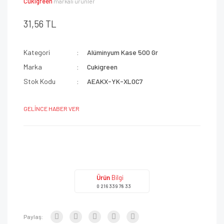
Cukigreen
markalı ürünler
31,56 TL
Kategori
Alüminyum Kase 500 Gr
Marka
Cukigreen
Stok Kodu
AEAKX-YK-XL0C7
GELİNCE HABER VER
Ürün
Bilgi
0 216 339 78 33
Paylaş: