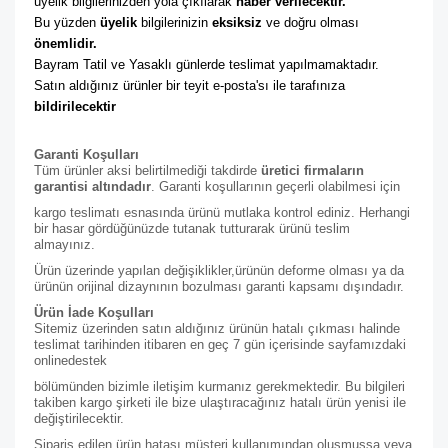
üyelik bilgilerinizden yola çıkılarak 
haber verilecektir. 
Bu yüzden 
üyelik
 bilgilerinizin 
eksiksiz
 ve doğru olması 
önemlidir. 
Bayram Tatil ve Yasaklı günlerde teslimat yapılmamaktadır. 
Satın aldığınız ürünler bir teyit e-posta'sı ile tarafınıza 
bildirilecektir
Garanti Koşulları
Tüm ürünler aksi belirtilmediği takdirde
üretici firmaların
garantisi altındadır
. Garanti koşullarının geçerli olabilmesi için
kargo teslimatı esnasında ürünü mutlaka kontrol ediniz. Herhangi
bir hasar gördüğünüzde tutanak tutturarak ürünü teslim
almayınız.
Ürün üzerinde yapılan değişiklikler,ürünün deforme olması ya da
ürünün orijinal dizaynının bozulması garanti kapsamı dışındadır.
Ürün İade Koşulları
Sitemiz üzerinden satın aldığınız ürünün hatalı çıkması halinde
teslimat tarihinden itibaren en geç 7 gün içerisinde sayfamızdaki
online
destek
bölümünden bizimle iletişim kurmanız gerekmektedir. Bu bilgileri
takiben kargo şirketi ile bize ulaştıracağınız hatalı ürün yenisi ile
değiştirilecektir.
Sipariş edilen ürün hatası müşteri kullanımından oluşmuşsa veya