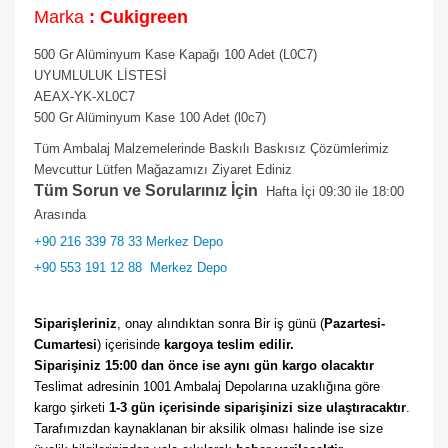
Marka
: Cukigreen
500 Gr Alüminyum Kase Kapağı 100 Adet (L0C7)
UYUMLULUK LİSTESİ
AEAX-YK-XL0C7
500 Gr Alüminyum Kase 100 Adet (l0c7)
Tüm Ambalaj Malzemelerinde Baskılı Baskısız Çözümlerimiz
Mevcuttur Lütfen Mağazamızı Ziyaret Ediniz
Tüm Sorun ve Sorularınız İçin
Hafta İçi 09:30 ile 18:00
Arasında
+90 216 339 78 33 Merkez Depo
+90 553 191 12 88
Merkez Depo
Siparişleriniz
, onay alındıktan sonra Bir iş günü (
Pazartesi-
Cumartesi
) içerisinde 
kargoya teslim edilir. 
Siparişiniz 15:00 dan önce ise aynı gün kargo olacaktır
Teslimat adresinin 1001 Ambalaj Depolarına uzaklığına göre 
kargo şirketi
 1-3 gün içerisinde siparişinizi size ulaştıracaktır
. 
Tarafımızdan kaynaklanan bir aksilik olması halinde ise size 