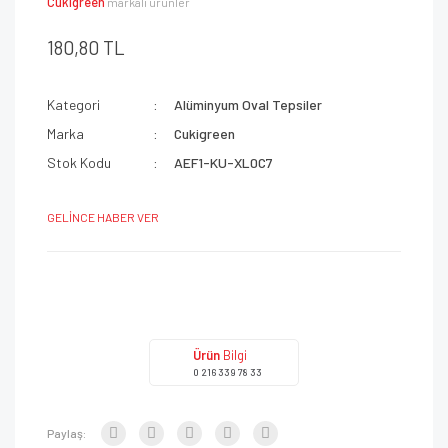
Cukigreen
markalı ürünler
180,80 TL
Kategori
Alüminyum Oval Tepsiler
Marka
Cukigreen
Stok Kodu
AEF1-KU-XL0C7
GELİNCE HABER VER
Ürün
Bilgi
0 216 339 78 33
Paylaş: