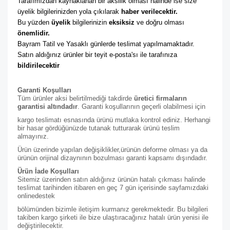
Tarafımızdan kaynaklanan bir aksilik olması halinde ise size 
üyelik bilgilerinizden yola çıkılarak 
haber verilecektir. 
Bu yüzden 
üyelik
 bilgilerinizin 
eksiksiz
 ve doğru olması 
önemlidir. 
Bayram Tatil ve Yasaklı günlerde teslimat yapılmamaktadır. 
Satın aldığınız ürünler bir teyit e-posta'sı ile tarafınıza 
bildirilecektir
Garanti Koşulları
Tüm ürünler aksi belirtilmediği takdirde
üretici firmaların
garantisi altındadır
. Garanti koşullarının geçerli olabilmesi için
kargo teslimatı esnasında ürünü mutlaka kontrol ediniz. Herhangi
bir hasar gördüğünüzde tutanak tutturarak ürünü teslim
almayınız.
Ürün üzerinde yapılan değişiklikler,ürünün deforme olması ya da
ürünün orijinal dizaynının bozulması garanti kapsamı dışındadır.
Ürün İade Koşulları
Sitemiz üzerinden satın aldığınız ürünün hatalı çıkması halinde
teslimat tarihinden itibaren en geç 7 gün içerisinde sayfamızdaki
online
destek
bölümünden bizimle iletişim kurmanız gerekmektedir. Bu bilgileri
takiben kargo şirketi ile bize ulaştıracağınız hatalı ürün yenisi ile
değiştirilecektir.