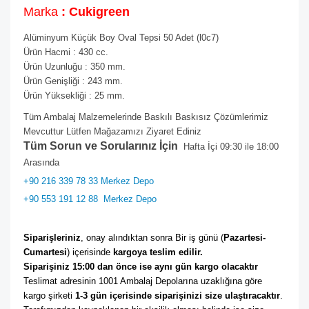
Marka
: Cukigreen
Alüminyum Küçük Boy Oval Tepsi 50 Adet (l0c7)
Ürün Hacmi : 430 cc.
Ürün Uzunluğu : 350 mm.
Ürün Genişliği : 243 mm.
Ürün Yüksekliği : 25 mm.
Tüm Ambalaj Malzemelerinde Baskılı Baskısız Çözümlerimiz
Mevcuttur Lütfen Mağazamızı Ziyaret Ediniz
Tüm Sorun ve Sorularınız İçin
Hafta İçi 09:30 ile 18:00
Arasında
+90 216 339 78 33 Merkez Depo
+90 553 191 12 88
Merkez Depo
Siparişleriniz
, onay alındıktan sonra Bir iş günü (
Pazartesi-
Cumartesi
) içerisinde 
kargoya teslim edilir. 
Siparişiniz 15:00 dan önce ise aynı gün kargo olacaktır
Teslimat adresinin 1001 Ambalaj Depolarına uzaklığına göre 
kargo şirketi
 1-3 gün içerisinde siparişinizi size ulaştıracaktır
. 