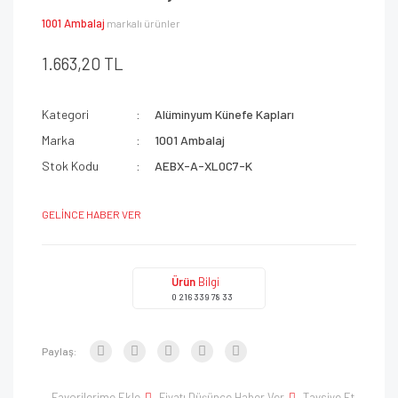
1001 Ambalaj
markalı ürünler
1.663,20 TL
Kategori
Alüminyum Künefe Kapları
Marka
1001 Ambalaj
Stok Kodu
AEBX-A-XL0C7-K
GELİNCE HABER VER
Ürün
Bilgi
0 216 339 78 33
Paylaş:
Favorilerime Ekle
Fiyatı Düşünce Haber Ver
Tavsiye Et