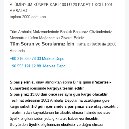
ALÜMİNYUM KÜNEFE KABI 100 LÜ 20 PAKET 1 KOLİ 1001
AMBALAJ
toplam 2000 adet kap
Tüm Ambalaj Malzemelerinde Baskılı Baskısız Çözümlerimiz
Mevcuttur Lütfen Mağazamızı Ziyaret Ediniz
Tüm Sorun ve Sorularınız İçin
Hafta İçi 09:30 ile 18:00
Arasında
+90 216 339 78 33 Merkez Depo
+90 553 191 12 88
Merkez Depo
Siparişleriniz
, onay alındıktan sonra Bir iş günü (
Pazartesi-
Cumartesi
) içerisinde 
kargoya teslim edilir. 
Siparişiniz 15:00 dan önce ise aynı gün kargo olacaktır
Teslimat adresinin 1001 Ambalaj Depolarına uzaklığına göre 
kargo şirketi
 1-3 gün içerisinde siparişinizi size ulaştıracaktır
. 
Tarafımızdan kaynaklanan bir aksilik olması halinde ise size 
üyelik bilgilerinizden yola çıkılarak 
haber verilecektir. 
Bu yüzden 
üyelik
 bilgilerinizin 
eksiksiz
 ve doğru olması 