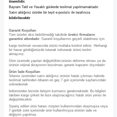
önemlidir. 
Bayram Tatil ve Yasaklı günlerde teslimat yapılmamaktadır. 
Satın aldığınız ürünler bir teyit e-posta'sı ile tarafınıza 
bildirilecektir
Garanti Koşulları
Tüm ürünler aksi belirtilmediği takdirde
üretici firmaların
garantisi altındadır
. Garanti koşullarının geçerli olabilmesi için
kargo teslimatı esnasında ürünü mutlaka kontrol ediniz. Herhangi
bir hasar gördüğünüzde tutanak tutturarak ürünü teslim
almayınız.
Ürün üzerinde yapılan değişiklikler,ürünün deforme olması ya da
ürünün orijinal dizaynının bozulması garanti kapsamı dışındadır.
Ürün İade Koşulları
Sitemiz üzerinden satın aldığınız ürünün hatalı çıkması halinde
teslimat tarihinden itibaren en geç 7 gün içerisinde sayfamızdaki
online
destek
bölümünden bizimle iletişim kurmanız gerekmektedir. Bu bilgileri
takiben kargo şirketi ile bize ulaştıracağınız hatalı ürün yenisi ile
değiştirilecektir.
Sipariş edilen ürün hatası müşteri kullanımından oluşmuşsa veya
7 günlük süre içerisinde ürün kullanılmışsa ürünün iade ve
değişimi yapılmaz.