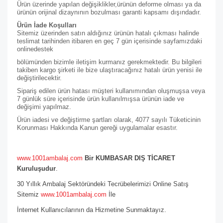
Ürün üzerinde yapılan değişiklikler,ürünün deforme olması ya da
ürünün orijinal dizaynının bozulması garanti kapsamı dışındadır.
Ürün İade Koşulları
Sitemiz üzerinden satın aldığınız ürünün hatalı çıkması halinde
teslimat tarihinden itibaren en geç 7 gün içerisinde sayfamızdaki
online
destek
bölümünden bizimle iletişim kurmanız gerekmektedir. Bu bilgileri
takiben kargo şirketi ile bize ulaştıracağınız hatalı ürün yenisi ile
değiştirilecektir.
Sipariş edilen ürün hatası müşteri kullanımından oluşmuşsa veya
7 günlük süre içerisinde ürün kullanılmışsa ürünün iade ve
değişimi yapılmaz.
Ürün iadesi ve değiştirme şartları olarak, 4077 sayılı Tüketicinin
Korunması Hakkında Kanun gereği uygulamalar esastır.
www.1001ambalaj.com
Bir KUMBASAR DIŞ TİCARET
Kuruluşudur
.
30 Yıllık Ambalaj Sektöründeki Tecrübelerimizi Online Satış
Sitemiz
www.1001ambalaj.com
İle
İnternet Kullanıcılarının da Hizmetine Sunmaktayız.