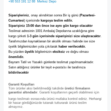
+90 553 191 12 88
Merkez Depo
Siparişleriniz
, onay alındıktan sonra Bir iş günü (
Pazartesi-
Cumartesi
) içerisinde 
kargoya teslim edilir. 
Siparişiniz 15:00 dan önce ise aynı gün kargo olacaktır
Teslimat adresinin 1001 Ambalaj Depolarına uzaklığına göre 
kargo şirketi
 1-3 gün içerisinde siparişinizi size ulaştıracaktır
. 
Tarafımızdan kaynaklanan bir aksilik olması halinde ise size 
üyelik bilgilerinizden yola çıkılarak 
haber verilecektir. 
Bu yüzden 
üyelik
 bilgilerinizin 
eksiksiz
 ve doğru olması 
önemlidir. 
Bayram Tatil ve Yasaklı günlerde teslimat yapılmamaktadır. 
Satın aldığınız ürünler bir teyit e-posta'sı ile tarafınıza 
bildirilecektir
Garanti Koşulları
Tüm ürünler aksi belirtilmediği takdirde
üretici firmaların
garantisi altındadır
. Garanti koşullarının geçerli olabilmesi için
kargo teslimatı esnasında ürünü mutlaka kontrol ediniz. Herhangi
bir hasar gördüğünüzde tutanak tutturarak ürünü teslim
almayınız.