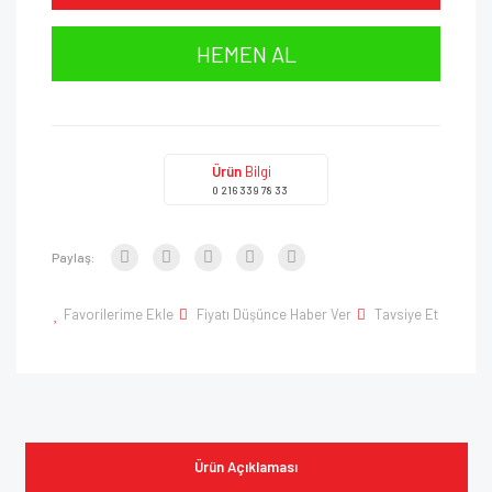
HEMEN AL
Ürün
Bilgi
0 216 339 78 33
Paylaş:
Favorilerime Ekle
Fiyatı Düşünce Haber Ver
Tavsiye Et
Ürün Açıklaması