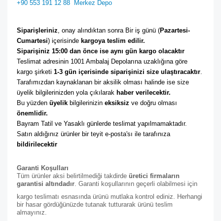
+90 553 191 12 88
Merkez Depo
Siparişleriniz
, onay alındıktan sonra Bir iş günü (
Pazartesi-
Cumartesi
) içerisinde 
kargoya teslim edilir. 
Siparişiniz 15:00 dan önce ise aynı gün kargo olacaktır
Teslimat adresinin 1001 Ambalaj Depolarına uzaklığına göre 
kargo şirketi
 1-3 gün içerisinde siparişinizi size ulaştıracaktır
. 
Tarafımızdan kaynaklanan bir aksilik olması halinde ise size 
üyelik bilgilerinizden yola çıkılarak 
haber verilecektir. 
Bu yüzden 
üyelik
 bilgilerinizin 
eksiksiz
 ve doğru olması 
önemlidir. 
Bayram Tatil ve Yasaklı günlerde teslimat yapılmamaktadır. 
Satın aldığınız ürünler bir teyit e-posta'sı ile tarafınıza 
bildirilecektir
Garanti Koşulları
Tüm ürünler aksi belirtilmediği takdirde
üretici firmaların
garantisi altındadır
. Garanti koşullarının geçerli olabilmesi için
kargo teslimatı esnasında ürünü mutlaka kontrol ediniz. Herhangi
bir hasar gördüğünüzde tutanak tutturarak ürünü teslim
almayınız.