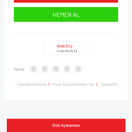
HEMEN AL
Ürün
Bilgi
0 216 339 78 33
Paylaş:
Favorilerime Ekle
Fiyatı Düşünce Haber Ver
Tavsiye Et
Ürün Açıklaması