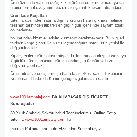
Ürün üzerinde yapılan değişiklikler,ürünün deforme olması ya da
ürünün orijinal dizaynının bozulması garanti kapsamı dışındadır.
Ürün İade Koşulları
Sitemiz üzerinden satın aldığınız ürünün hatalı çıkması halinde
teslimat tarihinden itibaren en geç 7 gün içerisinde sayfamızdaki
online
destek
bölümünden bizimle iletişim kurmanız gerekmektedir. Bu bilgileri
takiben kargo şirketi ile bize ulaştıracağınız hatalı ürün yenisi ile
değiştirilecektir.
Sipariş edilen ürün hatası müşteri kullanımından oluşmuşsa veya
7 günlük süre içerisinde ürün kullanılmışsa ürünün iade ve
değişimi yapılmaz.
Ürün iadesi ve değiştirme şartları olarak, 4077 sayılı Tüketicinin
Korunması Hakkında Kanun gereği uygulamalar esastır.
www.1001ambalaj.com
Bir KUMBASAR DIŞ TİCARET
Kuruluşudur
.
30 Yıllık Ambalaj Sektöründeki Tecrübelerimizi Online Satış
Sitemiz
www.1001ambalaj.com
İle
İnternet Kullanıcılarının da Hizmetine Sunmaktayız.