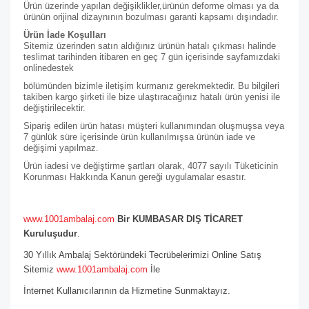
Ürün üzerinde yapılan değişiklikler,ürünün deforme olması ya da
ürünün orijinal dizaynının bozulması garanti kapsamı dışındadır.
Ürün İade Koşulları
Sitemiz üzerinden satın aldığınız ürünün hatalı çıkması halinde
teslimat tarihinden itibaren en geç 7 gün içerisinde sayfamızdaki
online
destek
bölümünden bizimle iletişim kurmanız gerekmektedir. Bu bilgileri
takiben kargo şirketi ile bize ulaştıracağınız hatalı ürün yenisi ile
değiştirilecektir.
Sipariş edilen ürün hatası müşteri kullanımından oluşmuşsa veya
7 günlük süre içerisinde ürün kullanılmışsa ürünün iade ve
değişimi yapılmaz.
Ürün iadesi ve değiştirme şartları olarak, 4077 sayılı Tüketicinin
Korunması Hakkında Kanun gereği uygulamalar esastır.
www.1001ambalaj.com
Bir KUMBASAR DIŞ TİCARET
Kuruluşudur
.
30 Yıllık Ambalaj Sektöründeki Tecrübelerimizi Online Satış
Sitemiz
www.1001ambalaj.com
İle
İnternet Kullanıcılarının da Hizmetine Sunmaktayız.