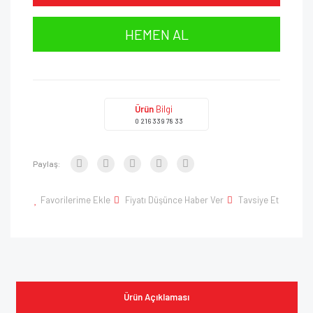
HEMEN AL
Ürün
Bilgi
0 216 339 78 33
Paylaş:
Favorilerime Ekle
Fiyatı Düşünce Haber Ver
Tavsiye Et
Ürün Açıklaması