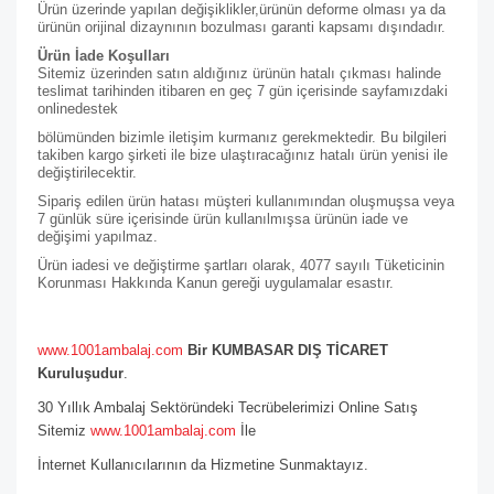
Ürün üzerinde yapılan değişiklikler,ürünün deforme olması ya da
ürünün orijinal dizaynının bozulması garanti kapsamı dışındadır.
Ürün İade Koşulları
Sitemiz üzerinden satın aldığınız ürünün hatalı çıkması halinde
teslimat tarihinden itibaren en geç 7 gün içerisinde sayfamızdaki
online
destek
bölümünden bizimle iletişim kurmanız gerekmektedir. Bu bilgileri
takiben kargo şirketi ile bize ulaştıracağınız hatalı ürün yenisi ile
değiştirilecektir.
Sipariş edilen ürün hatası müşteri kullanımından oluşmuşsa veya
7 günlük süre içerisinde ürün kullanılmışsa ürünün iade ve
değişimi yapılmaz.
Ürün iadesi ve değiştirme şartları olarak, 4077 sayılı Tüketicinin
Korunması Hakkında Kanun gereği uygulamalar esastır.
www.1001ambalaj.com
Bir KUMBASAR DIŞ TİCARET
Kuruluşudur
.
30 Yıllık Ambalaj Sektöründeki Tecrübelerimizi Online Satış
Sitemiz
www.1001ambalaj.com
İle
İnternet Kullanıcılarının da Hizmetine Sunmaktayız.