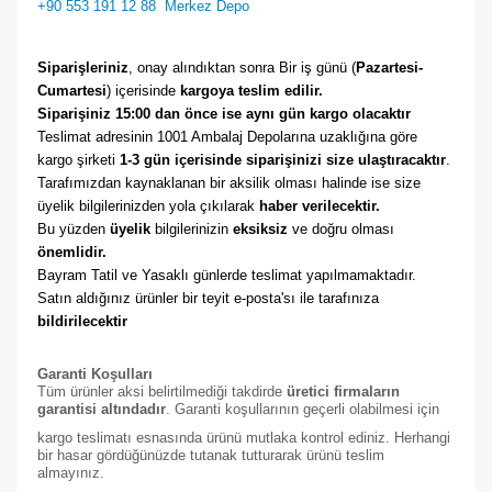
+90 553 191 12 88
Merkez Depo
Siparişleriniz
, onay alındıktan sonra Bir iş günü (
Pazartesi-
Cumartesi
) içerisinde 
kargoya teslim edilir. 
Siparişiniz 15:00 dan önce ise aynı gün kargo olacaktır
Teslimat adresinin 1001 Ambalaj Depolarına uzaklığına göre 
kargo şirketi
 1-3 gün içerisinde siparişinizi size ulaştıracaktır
. 
Tarafımızdan kaynaklanan bir aksilik olması halinde ise size 
üyelik bilgilerinizden yola çıkılarak 
haber verilecektir. 
Bu yüzden 
üyelik
 bilgilerinizin 
eksiksiz
 ve doğru olması 
önemlidir. 
Bayram Tatil ve Yasaklı günlerde teslimat yapılmamaktadır. 
Satın aldığınız ürünler bir teyit e-posta'sı ile tarafınıza 
bildirilecektir
Garanti Koşulları
Tüm ürünler aksi belirtilmediği takdirde
üretici firmaların
garantisi altındadır
. Garanti koşullarının geçerli olabilmesi için
kargo teslimatı esnasında ürünü mutlaka kontrol ediniz. Herhangi
bir hasar gördüğünüzde tutanak tutturarak ürünü teslim
almayınız.