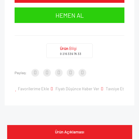
HEMEN AL
Ürün
Bilgi
0 216 339 78 33
Paylaş:
Favorilerime Ekle
Fiyatı Düşünce Haber Ver
Tavsiye Et
Ürün Açıklaması