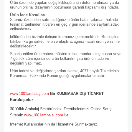
Ürün üzerinde yapılan değişiklikler,ürünün deforme olması ya da
ürünün orijinal dizaynının bozulması garanti kapsamı dışındadır.
Ürün İade Koşulları
Sitemiz üzerinden satın aldığınız ürünün hatalı çıkması halinde
teslimat tarihinden itibaren en geç 7 gün içerisinde sayfamızdaki
online
destek
bölümünden bizimle iletişim kurmanız gerekmektedir. Bu bilgileri
takiben kargo şirketi ile bize ulaştıracağınız hatalı ürün yenisi ile
değiştirilecektir.
Sipariş edilen ürün hatası müşteri kullanımından oluşmuşsa veya
7 günlük süre içerisinde ürün kullanılmışsa ürünün iade ve
değişimi yapılmaz.
Ürün iadesi ve değiştirme şartları olarak, 4077 sayılı Tüketicinin
Korunması Hakkında Kanun gereği uygulamalar esastır.
www.1001ambalaj.com
Bir KUMBASAR DIŞ TİCARET
Kuruluşudur
.
30 Yıllık Ambalaj Sektöründeki Tecrübelerimizi Online Satış
Sitemiz
www.1001ambalaj.com
İle
İnternet Kullanıcılarının da Hizmetine Sunmaktayız.