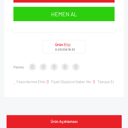
HEMEN AL
Ürün
Bilgi
0 216 339 78 33
Paylaş:
Favorilerime Ekle
Fiyatı Düşünce Haber Ver
Tavsiye Et
Ürün Açıklaması