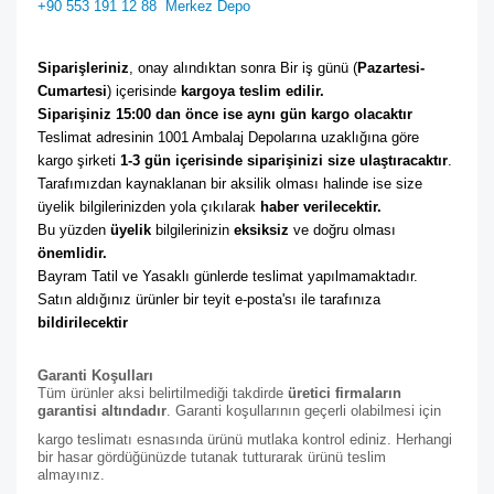
+90 553 191 12 88
Merkez Depo
Siparişleriniz
, onay alındıktan sonra Bir iş günü (
Pazartesi-
Cumartesi
) içerisinde 
kargoya teslim edilir. 
Siparişiniz 15:00 dan önce ise aynı gün kargo olacaktır
Teslimat adresinin 1001 Ambalaj Depolarına uzaklığına göre 
kargo şirketi
 1-3 gün içerisinde siparişinizi size ulaştıracaktır
. 
Tarafımızdan kaynaklanan bir aksilik olması halinde ise size 
üyelik bilgilerinizden yola çıkılarak 
haber verilecektir. 
Bu yüzden 
üyelik
 bilgilerinizin 
eksiksiz
 ve doğru olması 
önemlidir. 
Bayram Tatil ve Yasaklı günlerde teslimat yapılmamaktadır. 
Satın aldığınız ürünler bir teyit e-posta'sı ile tarafınıza 
bildirilecektir
Garanti Koşulları
Tüm ürünler aksi belirtilmediği takdirde
üretici firmaların
garantisi altındadır
. Garanti koşullarının geçerli olabilmesi için
kargo teslimatı esnasında ürünü mutlaka kontrol ediniz. Herhangi
bir hasar gördüğünüzde tutanak tutturarak ürünü teslim
almayınız.