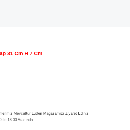
Çap 31 Cm H 7 Cm
erimiz Mevcuttur Lütfen Mağazamızı Ziyaret Ediniz
0 ile 18:00 Arasında