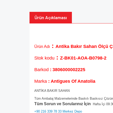
Ürün Açıklaması
:
Antika Bakır Sahan Ölçü 
Ürün Adı
:
Stok kodu
Z-BK01-AOA-B0798-2
Barkod
:
3806000002225
Marka
: Antigues Of Anatolia
ANTİKA BAKIR SAHAN
Tüm Ambalaj Malzemelerinde Baskılı Baskısız Çözüml
Tüm Sorun ve Sorularınız İçin
Hafta İçi 09:3
+90 216 339 78 33 Merkez Depo