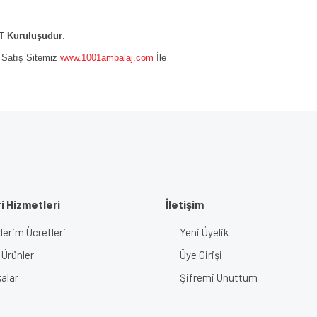
 Kuruluşudur
.
e Satış Sitemiz
www.1001ambalaj.com
İle
i Hizmetleri
İletişim
erim Ücretleri
Yeni Üyelik
 Ürünler
Üye Girişi
alar
Şifremi Unuttum