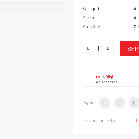
Kategori
An
Marka
An
Stok Kodu
Z-
SEP
Ürün
Bilgi
0 216 339 78 33
Paylaş:
Favorilerime Ekle