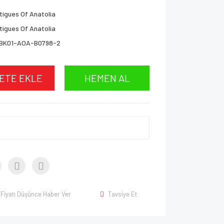
tigues Of Anatolia
tigues Of Anatolia
BK01-AOA-B0798-2
ETE EKLE
HEMEN AL
Fiyatı Düşünce Haber Ver
Tavsiye Et