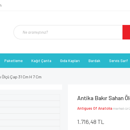
Paketleme
Kağıt Çanta
Gıda Kapları
Bardak
Servis Sarf
n Ölçü Çap 31 Cm H 7 Cm
Antika Bakır Sahan Ö
Antigues Of Anatolia
markalı ür
1.716,48 TL