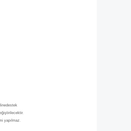
.
line
destek
iştirilecektir.
imi yapılmaz.