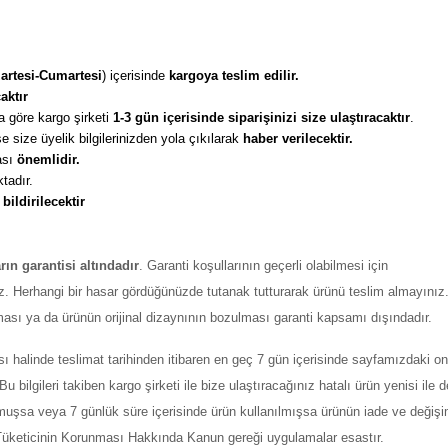
artesi-Cumartesi
) içerisinde 
kargoya teslim edilir. 
aktır
 göre kargo şirketi
 1-3 gün içerisinde siparişinizi size ulaştıracaktır
. 
 size üyelik bilgilerinizden yola çıkılarak 
haber verilecektir. 
sı 
önemlidir. 
tadır. 
 
bildirilecektir
arın garantisi altındadır
. Garanti koşullarının geçerli olabilmesi için
z. Herhangi bir hasar gördüğünüzde tutanak tutturarak ürünü teslim almayınız
ması ya da ürünün orijinal dizaynının bozulması garanti kapsamı dışındadır.
ı halinde teslimat tarihinden itibaren en geç 7 gün içerisinde sayfamızdaki on
ilgileri takiben kargo şirketi ile bize ulaştıracağınız hatalı ürün yenisi ile değ
şmuşsa veya 7 günlük süre içerisinde ürün kullanılmışsa ürünün iade ve değiş
ı Tüketicinin Korunması Hakkında Kanun gereği uygulamalar esastır.