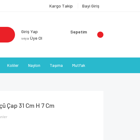
Kargo Takip
Bayi Giriş
Giriş Yap
Sepetim
Üye Ol
veya
Koliler
Naylon
Taşıma
Mutfak
lçü Çap 31 Cm H 7 Cm
ünler