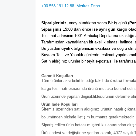
+90 553 191 12 88
Merkez Depo
Siparişleriniz
, onay alındıktan sonra Bir iş günü (
Paz
Siparişiniz 15:00 dan önce ise aynı gün kargo olac
Teslimat adresinin 1001 Ambalaj Depolarına uzaklığına
Tarafımızdan kaynaklanan bir aksilik olması halinde ise
Bu yüzden 
üyelik
 bilgilerinizin 
eksiksiz
 ve doğru olma
Bayram Tatil ve Yasaklı günlerde teslimat yapılmamak
Satın aldığınız ürünler bir teyit e-posta'sı ile tarafınıza
Garanti Koşulları
Tüm ürünler aksi belirtilmediği takdirde
üretici firmal
kargo teslimatı esnasında ürünü mutlaka kontrol edini
Ürün üzerinde yapılan değişiklikler,ürünün deforme ol
Ürün İade Koşulları
Sitemiz üzerinden satın aldığınız ürünün hatalı çıkmas
bölümünden bizimle iletişim kurmanız gerekmektedir. Bu b
Sipariş edilen ürün hatası müşteri kullanımından olu
Ürün iadesi ve değiştirme şartları olarak, 4077 sayıl