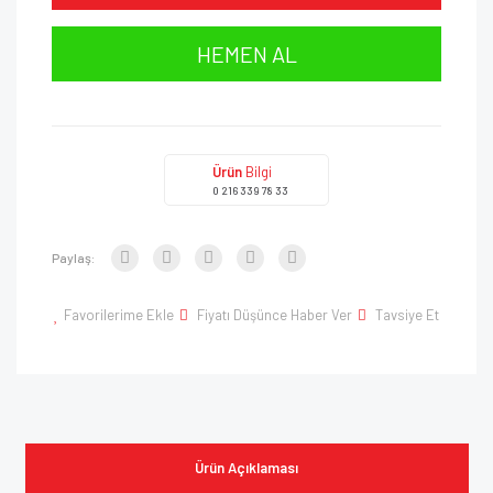
HEMEN AL
Ürün
Bilgi
0 216 339 78 33
Paylaş:
Favorilerime Ekle
Fiyatı Düşünce Haber Ver
Tavsiye Et
Ürün Açıklaması