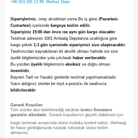
+90 553 191 12 88
Merkez Depo
Siparişleriniz
, onay alındıktan sonra Bir iş günü (
Pazartesi-
Cumartesi
) içerisinde 
kargoya teslim edilir. 
Siparişiniz 15:00 dan önce ise aynı gün kargo olacaktır
Teslimat adresinin 1001 Ambalaj Depolarına uzaklığına göre 
kargo şirketi
 1-3 gün içerisinde siparişinizi size ulaştıracaktır
. 
Tarafımızdan kaynaklanan bir aksilik olması halinde ise size 
üyelik bilgilerinizden yola çıkılarak 
haber verilecektir. 
Bu yüzden 
üyelik
 bilgilerinizin 
eksiksiz
 ve doğru olması 
önemlidir. 
Bayram Tatil ve Yasaklı günlerde teslimat yapılmamaktadır. 
Satın aldığınız ürünler bir teyit e-posta'sı ile tarafınıza 
bildirilecektir
Garanti Koşulları
Tüm ürünler aksi belirtilmediği takdirde
üretici firmaların
garantisi altındadır
. Garanti koşullarının geçerli olabilmesi için
kargo teslimatı esnasında ürünü mutlaka kontrol ediniz. Herhangi
bir hasar gördüğünüzde tutanak tutturarak ürünü teslim
almayınız.