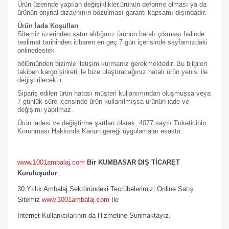
Ürün üzerinde yapılan değişiklikler,ürünün deforme olması ya da
ürünün orijinal dizaynının bozulması garanti kapsamı dışındadır.
Ürün İade Koşulları
Sitemiz üzerinden satın aldığınız ürünün hatalı çıkması halinde
teslimat tarihinden itibaren en geç 7 gün içerisinde sayfamızdaki
online
destek
bölümünden bizimle iletişim kurmanız gerekmektedir. Bu bilgileri
takiben kargo şirketi ile bize ulaştıracağınız hatalı ürün yenisi ile
değiştirilecektir.
Sipariş edilen ürün hatası müşteri kullanımından oluşmuşsa veya
7 günlük süre içerisinde ürün kullanılmışsa ürünün iade ve
değişimi yapılmaz.
Ürün iadesi ve değiştirme şartları olarak, 4077 sayılı Tüketicinin
Korunması Hakkında Kanun gereği uygulamalar esastır.
www.1001ambalaj.com
Bir KUMBASAR DIŞ TİCARET
Kuruluşudur
.
30 Yıllık Ambalaj Sektöründeki Tecrübelerimizi Online Satış
Sitemiz
www.1001ambalaj.com
İle
İnternet Kullanıcılarının da Hizmetine Sunmaktayız.