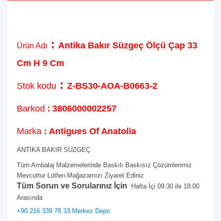
:
Antika Bakır Süzgeç Ölçü Çap 33
Ürün Adı
Cm H 9 Cm
:
Stok kodu
Z-BS30-AOA-B0663-2
Barkod
:
3806000002257
Marka
: Antigues Of Anatolia
ANTİKA BAKIR SÜZGEÇ
Tüm Ambalaj Malzemelerinde Baskılı Baskısız Çözümlerimiz
Mevcuttur Lütfen Mağazamızı Ziyaret Ediniz
Tüm Sorun ve Sorularınız İçin
Hafta İçi 09:30 ile 18:00
Arasında
+90 216 339 78 33 Merkez Depo