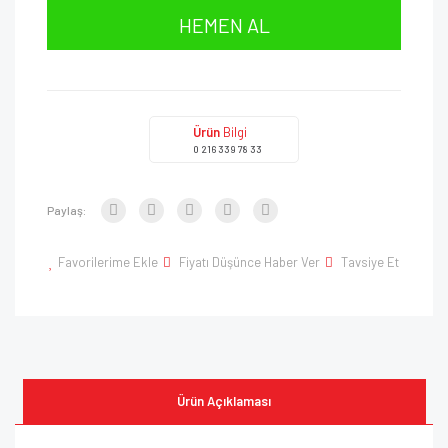
HEMEN AL
Ürün
Bilgi
0 216 339 78 33
Paylaş:
Favorilerime Ekle
Fiyatı Düşünce Haber Ver
Tavsiye Et
Ürün Açıklaması