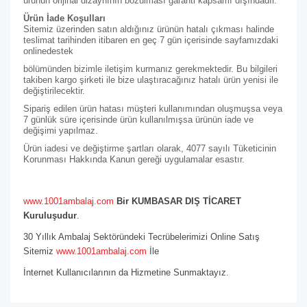
ürünün orijinal dizaynının bozulması garanti kapsamı dışındadır.
Ürün İade Koşulları
Sitemiz üzerinden satın aldığınız ürünün hatalı çıkması halinde
teslimat tarihinden itibaren en geç 7 gün içerisinde sayfamızdaki
online
destek
bölümünden bizimle iletişim kurmanız gerekmektedir. Bu bilgileri
takiben kargo şirketi ile bize ulaştıracağınız hatalı ürün yenisi ile
değiştirilecektir.
Sipariş edilen ürün hatası müşteri kullanımından oluşmuşsa veya
7 günlük süre içerisinde ürün kullanılmışsa ürünün iade ve
değişimi yapılmaz.
Ürün iadesi ve değiştirme şartları olarak, 4077 sayılı Tüketicinin
Korunması Hakkında Kanun gereği uygulamalar esastır.
www.1001ambalaj.com
Bir KUMBASAR DIŞ TİCARET
Kuruluşudur
.
30 Yıllık Ambalaj Sektöründeki Tecrübelerimizi Online Satış
Sitemiz
www.1001ambalaj.com
İle
İnternet Kullanıcılarının da Hizmetine Sunmaktayız.