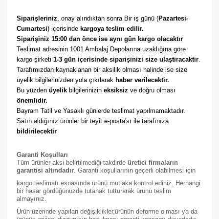
Siparişleriniz
, onay alındıktan sonra Bir iş günü (
Pazartesi-
Cumartesi
) içerisinde 
kargoya teslim edilir. 
Siparişiniz 15:00 dan önce ise aynı gün kargo olacaktır
Teslimat adresinin 1001 Ambalaj Depolarına uzaklığına göre 
kargo şirketi
 1-3 gün içerisinde siparişinizi size ulaştıracaktır
. 
Tarafımızdan kaynaklanan bir aksilik olması halinde ise size 
üyelik bilgilerinizden yola çıkılarak 
haber verilecektir. 
Bu yüzden 
üyelik
 bilgilerinizin 
eksiksiz
 ve doğru olması 
önemlidir. 
Bayram Tatil ve Yasaklı günlerde teslimat yapılmamaktadır. 
Satın aldığınız ürünler bir teyit e-posta'sı ile tarafınıza 
bildirilecektir
Garanti Koşulları
Tüm ürünler aksi belirtilmediği takdirde
üretici firmaların
garantisi altındadır
. Garanti koşullarının geçerli olabilmesi için
kargo teslimatı esnasında ürünü mutlaka kontrol ediniz. Herhangi
bir hasar gördüğünüzde tutanak tutturarak ürünü teslim
almayınız.
Ürün üzerinde yapılan değişiklikler,ürünün deforme olması ya da