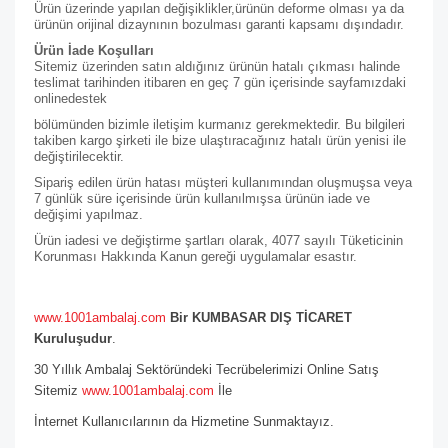
Ürün üzerinde yapılan değişiklikler,ürünün deforme olması ya da
ürünün orijinal dizaynının bozulması garanti kapsamı dışındadır.
Ürün İade Koşulları
Sitemiz üzerinden satın aldığınız ürünün hatalı çıkması halinde
teslimat tarihinden itibaren en geç 7 gün içerisinde sayfamızdaki
online
destek
bölümünden bizimle iletişim kurmanız gerekmektedir. Bu bilgileri
takiben kargo şirketi ile bize ulaştıracağınız hatalı ürün yenisi ile
değiştirilecektir.
Sipariş edilen ürün hatası müşteri kullanımından oluşmuşsa veya
7 günlük süre içerisinde ürün kullanılmışsa ürünün iade ve
değişimi yapılmaz.
Ürün iadesi ve değiştirme şartları olarak, 4077 sayılı Tüketicinin
Korunması Hakkında Kanun gereği uygulamalar esastır.
www.1001ambalaj.com
Bir KUMBASAR DIŞ TİCARET
Kuruluşudur
.
30 Yıllık Ambalaj Sektöründeki Tecrübelerimizi Online Satış
Sitemiz
www.1001ambalaj.com
İle
İnternet Kullanıcılarının da Hizmetine Sunmaktayız.