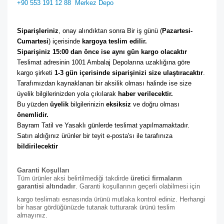
+90 553 191 12 88
Merkez Depo
Siparişleriniz
, onay alındıktan sonra Bir iş günü (
Pazartesi-
Cumartesi
) içerisinde 
kargoya teslim edilir. 
Siparişiniz 15:00 dan önce ise aynı gün kargo olacaktır
Teslimat adresinin 1001 Ambalaj Depolarına uzaklığına göre 
kargo şirketi
 1-3 gün içerisinde siparişinizi size ulaştıracaktır
. 
Tarafımızdan kaynaklanan bir aksilik olması halinde ise size 
üyelik bilgilerinizden yola çıkılarak 
haber verilecektir. 
Bu yüzden 
üyelik
 bilgilerinizin 
eksiksiz
 ve doğru olması 
önemlidir. 
Bayram Tatil ve Yasaklı günlerde teslimat yapılmamaktadır. 
Satın aldığınız ürünler bir teyit e-posta'sı ile tarafınıza 
bildirilecektir
Garanti Koşulları
Tüm ürünler aksi belirtilmediği takdirde
üretici firmaların
garantisi altındadır
. Garanti koşullarının geçerli olabilmesi için
kargo teslimatı esnasında ürünü mutlaka kontrol ediniz. Herhangi
bir hasar gördüğünüzde tutanak tutturarak ürünü teslim
almayınız.