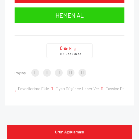
HEMEN AL
Ürün
Bilgi
0 216 339 78 33
Paylaş:
Favorilerime Ekle
Fiyatı Düşünce Haber Ver
Tavsiye Et
Ürün Açıklaması