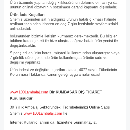
Ürün üzerinde yapılan değişiklikler,ürünün deforme olması ya da
ürünün orijinal dizaynının bozulması garanti kapsamı dışındadır.
Ürün İade Koşulları
Sitemiz üzerinden satın aldığınız ürünün hatalı çıkması halinde
teslimat tarihinden itibaren en geç 7 gün içerisinde sayfamızdaki
online
destek
bölümünden bizimle iletişim kurmanız gerekmektedir. Bu bilgileri
takiben kargo şirketi ile bize ulaştıracağınız hatalı ürün yenisi ile
değiştirilecektir.
Sipariş edilen ürün hatası müşteri kullanımından oluşmuşsa veya
7 günlük süre içerisinde ürün kullanılmışsa ürünün iade ve
değişimi yapılmaz.
Ürün iadesi ve değiştirme şartları olarak, 4077 sayılı Tüketicinin
Korunması Hakkında Kanun gereği uygulamalar esastır.
www.1001ambalaj.com
Bir KUMBASAR DIŞ TİCARET
Kuruluşudur
.
30 Yıllık Ambalaj Sektöründeki Tecrübelerimizi Online Satış
Sitemiz
www.1001ambalaj.com
İle
İnternet Kullanıcılarının da Hizmetine Sunmaktayız.