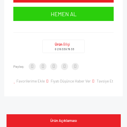
HEMEN AL
Ürün
Bilgi
0 216 339 78 33
Paylaş:
Favorilerime Ekle
Fiyatı Düşünce Haber Ver
Tavsiye Et
Ürün Açıklaması