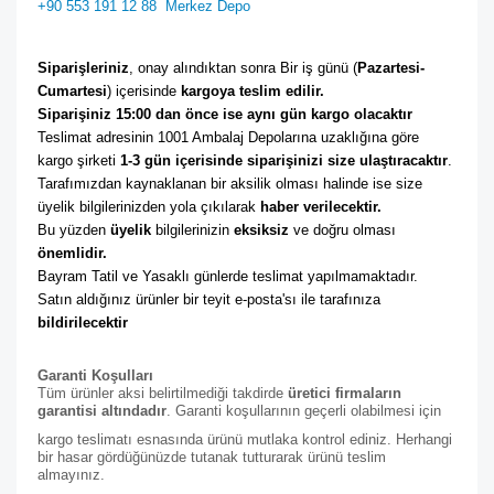
+90 553 191 12 88
Merkez Depo
Siparişleriniz
, onay alındıktan sonra Bir iş günü (
Pazartesi-
Cumartesi
) içerisinde 
kargoya teslim edilir. 
Siparişiniz 15:00 dan önce ise aynı gün kargo olacaktır
Teslimat adresinin 1001 Ambalaj Depolarına uzaklığına göre 
kargo şirketi
 1-3 gün içerisinde siparişinizi size ulaştıracaktır
. 
Tarafımızdan kaynaklanan bir aksilik olması halinde ise size 
üyelik bilgilerinizden yola çıkılarak 
haber verilecektir. 
Bu yüzden 
üyelik
 bilgilerinizin 
eksiksiz
 ve doğru olması 
önemlidir. 
Bayram Tatil ve Yasaklı günlerde teslimat yapılmamaktadır. 
Satın aldığınız ürünler bir teyit e-posta'sı ile tarafınıza 
bildirilecektir
Garanti Koşulları
Tüm ürünler aksi belirtilmediği takdirde
üretici firmaların
garantisi altındadır
. Garanti koşullarının geçerli olabilmesi için
kargo teslimatı esnasında ürünü mutlaka kontrol ediniz. Herhangi
bir hasar gördüğünüzde tutanak tutturarak ürünü teslim
almayınız.