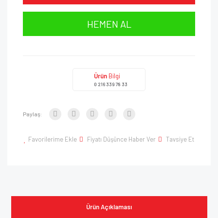
HEMEN AL
Ürün
Bilgi
0 216 339 78 33
Paylaş:
Favorilerime Ekle
Fiyatı Düşünce Haber Ver
Tavsiye Et
Ürün Açıklaması