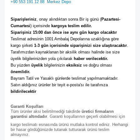
+90 553 191 12 88
Merkez Depo
Siparişleriniz
, onay alındıktan sonra Bir iş günü (
Pazartesi-
Cumartesi
) içerisinde 
kargoya teslim edilir. 
Siparişiniz 15:00 dan önce ise aynı gün kargo olacaktır
Teslimat adresinin 1001 Ambalaj Depolarına uzaklığına göre 
kargo şirketi
 1-3 gün içerisinde siparişinizi size ulaştıracaktır
. 
Tarafımızdan kaynaklanan bir aksilik olması halinde ise size 
üyelik bilgilerinizden yola çıkılarak 
haber verilecektir. 
Bu yüzden 
üyelik
 bilgilerinizin 
eksiksiz
 ve doğru olması 
önemlidir. 
Bayram Tatil ve Yasaklı günlerde teslimat yapılmamaktadır. 
Satın aldığınız ürünler bir teyit e-posta'sı ile tarafınıza 
bildirilecektir
Garanti Koşulları
Tüm ürünler aksi belirtilmediği takdirde
üretici firmaların
garantisi altındadır
. Garanti koşullarının geçerli olabilmesi için
kargo teslimatı esnasında ürünü mutlaka kontrol ediniz. Herhangi
bir hasar gördüğünüzde tutanak tutturarak ürünü teslim
almayınız.