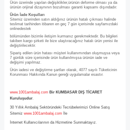
Ürün üzerinde yapılan değişiklikler,ürünün deforme olması ya da
ürünün orijinal dizaynının bozulması garanti kapsamı dışındadır.
Ürün İade Koşulları
Sitemiz üzerinden satın aldığınız ürünün hatalı çıkması halinde
teslimat tarihinden itibaren en geç 7 gün içerisinde sayfamızdaki
online
destek
bölümünden bizimle iletişim kurmanız gerekmektedir. Bu bilgileri
takiben kargo şirketi ile bize ulaştıracağınız hatalı ürün yenisi ile
değiştirilecektir.
Sipariş edilen ürün hatası müşteri kullanımından oluşmuşsa veya
7 günlük süre içerisinde ürün kullanılmışsa ürünün iade ve
değişimi yapılmaz.
Ürün iadesi ve değiştirme şartları olarak, 4077 sayılı Tüketicinin
Korunması Hakkında Kanun gereği uygulamalar esastır.
www.1001ambalaj.com
Bir KUMBASAR DIŞ TİCARET
Kuruluşudur
.
30 Yıllık Ambalaj Sektöründeki Tecrübelerimizi Online Satış
Sitemiz
www.1001ambalaj.com
İle
İnternet Kullanıcılarının da Hizmetine Sunmaktayız.