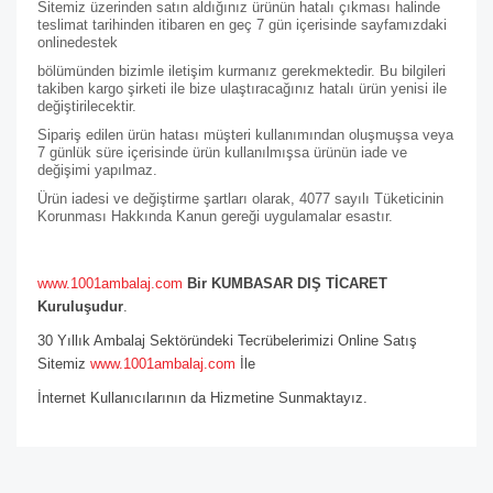
Sitemiz üzerinden satın aldığınız ürünün hatalı çıkması halinde
teslimat tarihinden itibaren en geç 7 gün içerisinde sayfamızdaki
online
destek
bölümünden bizimle iletişim kurmanız gerekmektedir. Bu bilgileri
takiben kargo şirketi ile bize ulaştıracağınız hatalı ürün yenisi ile
değiştirilecektir.
Sipariş edilen ürün hatası müşteri kullanımından oluşmuşsa veya
7 günlük süre içerisinde ürün kullanılmışsa ürünün iade ve
değişimi yapılmaz.
Ürün iadesi ve değiştirme şartları olarak, 4077 sayılı Tüketicinin
Korunması Hakkında Kanun gereği uygulamalar esastır.
www.1001ambalaj.com
Bir KUMBASAR DIŞ TİCARET
Kuruluşudur
.
30 Yıllık Ambalaj Sektöründeki Tecrübelerimizi Online Satış
Sitemiz
www.1001ambalaj.com
İle
İnternet Kullanıcılarının da Hizmetine Sunmaktayız.