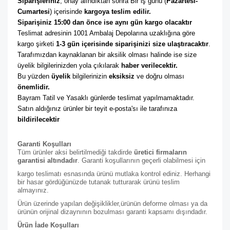
Siparişleriniz
, onay alındıktan sonra Bir iş günü (
Pazartesi-
Cumartesi
) içerisinde 
kargoya teslim edilir. 
Siparişiniz 15:00 dan önce ise aynı gün kargo olacaktır
Teslimat adresinin 1001 Ambalaj Depolarına uzaklığına göre 
kargo şirketi
 1-3 gün içerisinde siparişinizi size ulaştıracaktır
. 
Tarafımızdan kaynaklanan bir aksilik olması halinde ise size 
üyelik bilgilerinizden yola çıkılarak 
haber verilecektir. 
Bu yüzden 
üyelik
 bilgilerinizin 
eksiksiz
 ve doğru olması 
önemlidir. 
Bayram Tatil ve Yasaklı günlerde teslimat yapılmamaktadır. 
Satın aldığınız ürünler bir teyit e-posta'sı ile tarafınıza 
bildirilecektir
Garanti Koşulları
Tüm ürünler aksi belirtilmediği takdirde
üretici firmaların
garantisi altındadır
. Garanti koşullarının geçerli olabilmesi için
kargo teslimatı esnasında ürünü mutlaka kontrol ediniz. Herhangi
bir hasar gördüğünüzde tutanak tutturarak ürünü teslim
almayınız.
Ürün üzerinde yapılan değişiklikler,ürünün deforme olması ya da
ürünün orijinal dizaynının bozulması garanti kapsamı dışındadır.
Ürün İade Koşulları