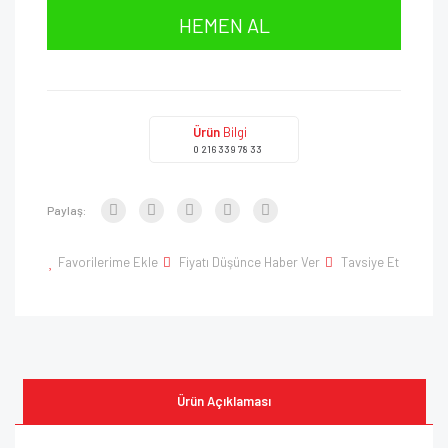
HEMEN AL
Ürün
Bilgi
0 216 339 78 33
Paylaş:
Favorilerime Ekle
Fiyatı Düşünce Haber Ver
Tavsiye Et
Ürün Açıklaması