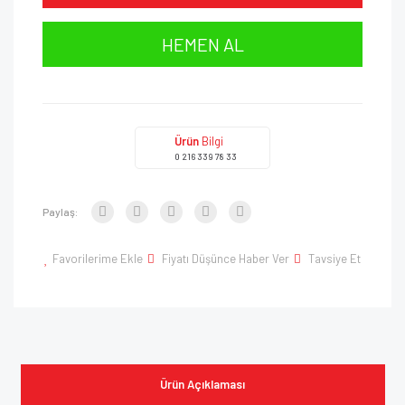
HEMEN AL
Ürün
Bilgi
0 216 339 78 33
Paylaş:
Favorilerime Ekle
Fiyatı Düşünce Haber Ver
Tavsiye Et
Ürün Açıklaması