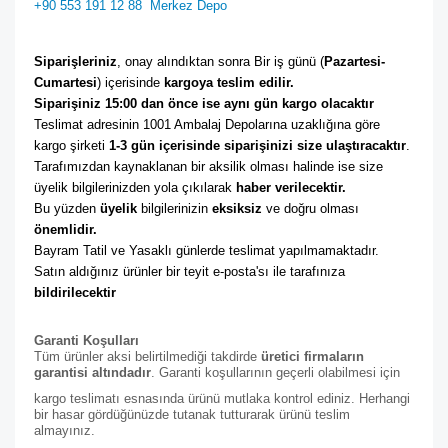
+90 553 191 12 88
Merkez Depo
Siparişleriniz
, onay alındıktan sonra Bir iş günü (
Pazartesi-
Cumartesi
) içerisinde 
kargoya teslim edilir. 
Siparişiniz 15:00 dan önce ise aynı gün kargo olacaktır
Teslimat adresinin 1001 Ambalaj Depolarına uzaklığına göre 
kargo şirketi
 1-3 gün içerisinde siparişinizi size ulaştıracaktır
. 
Tarafımızdan kaynaklanan bir aksilik olması halinde ise size 
üyelik bilgilerinizden yola çıkılarak 
haber verilecektir. 
Bu yüzden 
üyelik
 bilgilerinizin 
eksiksiz
 ve doğru olması 
önemlidir. 
Bayram Tatil ve Yasaklı günlerde teslimat yapılmamaktadır. 
Satın aldığınız ürünler bir teyit e-posta'sı ile tarafınıza 
bildirilecektir
Garanti Koşulları
Tüm ürünler aksi belirtilmediği takdirde
üretici firmaların
garantisi altındadır
. Garanti koşullarının geçerli olabilmesi için
kargo teslimatı esnasında ürünü mutlaka kontrol ediniz. Herhangi
bir hasar gördüğünüzde tutanak tutturarak ürünü teslim
almayınız.