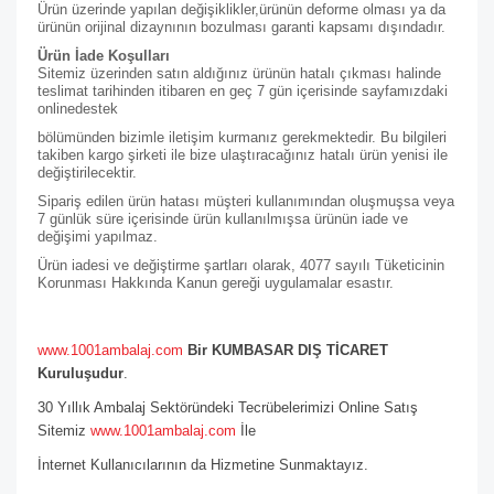
Ürün üzerinde yapılan değişiklikler,ürünün deforme olması ya da
ürünün orijinal dizaynının bozulması garanti kapsamı dışındadır.
Ürün İade Koşulları
Sitemiz üzerinden satın aldığınız ürünün hatalı çıkması halinde
teslimat tarihinden itibaren en geç 7 gün içerisinde sayfamızdaki
online
destek
bölümünden bizimle iletişim kurmanız gerekmektedir. Bu bilgileri
takiben kargo şirketi ile bize ulaştıracağınız hatalı ürün yenisi ile
değiştirilecektir.
Sipariş edilen ürün hatası müşteri kullanımından oluşmuşsa veya
7 günlük süre içerisinde ürün kullanılmışsa ürünün iade ve
değişimi yapılmaz.
Ürün iadesi ve değiştirme şartları olarak, 4077 sayılı Tüketicinin
Korunması Hakkında Kanun gereği uygulamalar esastır.
www.1001ambalaj.com
Bir KUMBASAR DIŞ TİCARET
Kuruluşudur
.
30 Yıllık Ambalaj Sektöründeki Tecrübelerimizi Online Satış
Sitemiz
www.1001ambalaj.com
İle
İnternet Kullanıcılarının da Hizmetine Sunmaktayız.