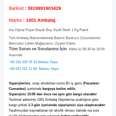
Barkod
:
3919991903429
Marka
: 1001 Ambalaj
Ara Orjinal Poşet Büyük Boy Siyah Renk 1 Kg Paket
Tüm Ambalaj Malzemelerinde Baskılı Baskısız Çözümlerimiz
Mevcuttur Lütfen Mağazamızı Ziyaret Ediniz
Tüm Sorun ve Sorularınız İçin
Hafta İçi 09:30 ile 18:00
Arasında
+90 216 339 78 33 Merkez Depo
+90 553 191 12 88
Merkez Depo
Siparişleriniz
, onay alındıktan sonra Bir iş günü (
Pazartesi-
Cumartesi
) içerisinde 
kargoya teslim edilir. 
Siparişiniz 15:00 dan önce ise aynı gün kargo olacaktır
Teslimat adresinin 1001 Ambalaj Depolarına uzaklığına göre 
kargo şirketi
 1-3 gün içerisinde siparişinizi size ulaştıracaktır
. 
Tarafımızdan kaynaklanan bir aksilik olması halinde ise size 
üyelik bilgilerinizden yola çıkılarak 
haber verilecektir. 