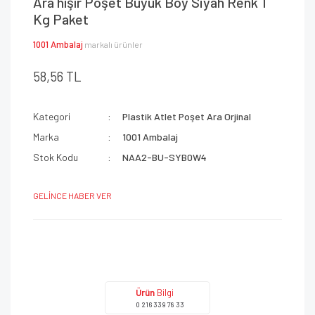
Ara hışır Poşet Büyük Boy Siyah Renk 1
Kg Paket
1001 Ambalaj
markalı ürünler
58,56 TL
Kategori
Plastik Atlet Poşet Ara Orjinal
Marka
1001 Ambalaj
Stok Kodu
NAA2-BU-SYB0W4
GELİNCE HABER VER
Ürün
Bilgi
0 216 339 78 33