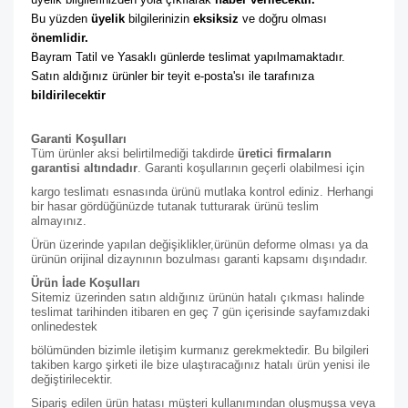
Bu yüzden 
üyelik
 bilgilerinizin 
eksiksiz
 ve doğru olması 
önemlidir. 
Bayram Tatil ve Yasaklı günlerde teslimat yapılmamaktadır. 
Satın aldığınız ürünler bir teyit e-posta'sı ile tarafınıza 
bildirilecektir
Garanti Koşulları
Tüm ürünler aksi belirtilmediği takdirde
üretici firmaların
garantisi altındadır
. Garanti koşullarının geçerli olabilmesi için
kargo teslimatı esnasında ürünü mutlaka kontrol ediniz. Herhangi
bir hasar gördüğünüzde tutanak tutturarak ürünü teslim
almayınız.
Ürün üzerinde yapılan değişiklikler,ürünün deforme olması ya da
ürünün orijinal dizaynının bozulması garanti kapsamı dışındadır.
Ürün İade Koşulları
Sitemiz üzerinden satın aldığınız ürünün hatalı çıkması halinde
teslimat tarihinden itibaren en geç 7 gün içerisinde sayfamızdaki
online
destek
bölümünden bizimle iletişim kurmanız gerekmektedir. Bu bilgileri
takiben kargo şirketi ile bize ulaştıracağınız hatalı ürün yenisi ile
değiştirilecektir.
Sipariş edilen ürün hatası müşteri kullanımından oluşmuşsa veya