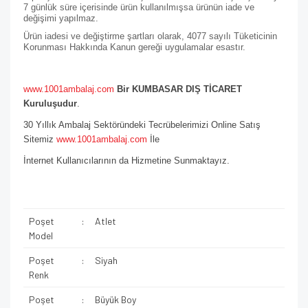
7 günlük süre içerisinde ürün kullanılmışsa ürünün iade ve
değişimi yapılmaz.
Ürün iadesi ve değiştirme şartları olarak, 4077 sayılı Tüketicinin
Korunması Hakkında Kanun gereği uygulamalar esastır.
www.1001ambalaj.com
Bir KUMBASAR DIŞ TİCARET
Kuruluşudur
.
30 Yıllık Ambalaj Sektöründeki Tecrübelerimizi Online Satış
Sitemiz
www.1001ambalaj.com
İle
İnternet Kullanıcılarının da Hizmetine Sunmaktayız.
Poşet
:
Atlet
Model
Poşet
:
Siyah
Renk
Poşet
:
Büyük Boy