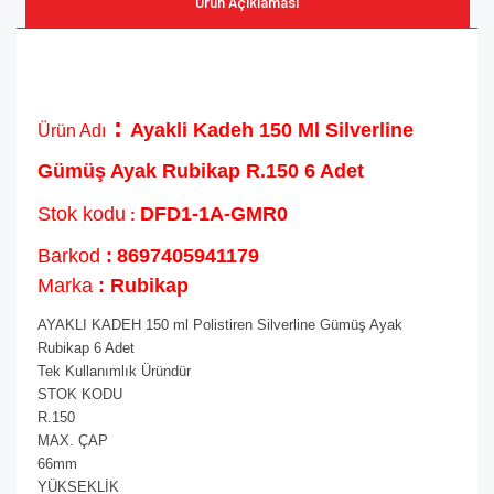
Ürün Açıklaması
:
Ayakli Kadeh 150 Ml Silverline
Ürün Adı
Gümüş Ayak Rubikap R.150 6 Adet
Stok kodu
DFD1-1A-GMR0
:
Barkod
:
8697405941179
Marka
: Rubikap
AYAKLI KADEH 150 ml Polistiren Silverline Gümüş Ayak
Rubikap 6 Adet
Tek Kullanımlık Üründür
STOK KODU
R.150
MAX. ÇAP
66mm
YÜKSEKLİK