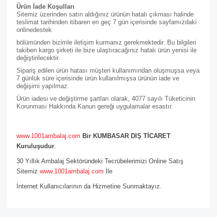
Ürün İade Koşulları
Sitemiz üzerinden satın aldığınız ürünün hatalı çıkması halinde
teslimat tarihinden itibaren en geç 7 gün içerisinde sayfamızdaki
online
destek
bölümünden bizimle iletişim kurmanız gerekmektedir. Bu bilgileri
takiben kargo şirketi ile bize ulaştıracağınız hatalı ürün yenisi ile
değiştirilecektir.
Sipariş edilen ürün hatası müşteri kullanımından oluşmuşsa veya
7 günlük süre içerisinde ürün kullanılmışsa ürünün iade ve
değişimi yapılmaz.
Ürün iadesi ve değiştirme şartları olarak, 4077 sayılı Tüketicinin
Korunması Hakkında Kanun gereği uygulamalar esastır.
www.1001ambalaj.com
Bir KUMBASAR DIŞ TİCARET
Kuruluşudur
.
30 Yıllık Ambalaj Sektöründeki Tecrübelerimizi Online Satış
Sitemiz
www.1001ambalaj.com
İle
İnternet Kullanıcılarının da Hizmetine Sunmaktayız.