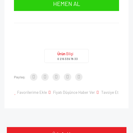
HEMEN AL
Ürün
Bilgi
0 216 339 78 33
Paylaş:
Favorilerime Ekle
Fiyatı Düşünce Haber Ver
Tavsiye Et