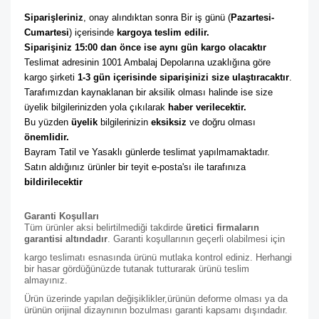
Siparişleriniz
, onay alındıktan sonra Bir iş günü (
Pazartesi-
Cumartesi
) içerisinde 
kargoya teslim edilir. 
Siparişiniz 15:00 dan önce ise aynı gün kargo olacaktır
Teslimat adresinin 1001 Ambalaj Depolarına uzaklığına göre 
kargo şirketi
 1-3 gün içerisinde siparişinizi size ulaştıracaktır
. 
Tarafımızdan kaynaklanan bir aksilik olması halinde ise size 
üyelik bilgilerinizden yola çıkılarak 
haber verilecektir. 
Bu yüzden 
üyelik
 bilgilerinizin 
eksiksiz
 ve doğru olması 
önemlidir. 
Bayram Tatil ve Yasaklı günlerde teslimat yapılmamaktadır. 
Satın aldığınız ürünler bir teyit e-posta'sı ile tarafınıza 
bildirilecektir
Garanti Koşulları
Tüm ürünler aksi belirtilmediği takdirde
üretici firmaların
garantisi altındadır
. Garanti koşullarının geçerli olabilmesi için
kargo teslimatı esnasında ürünü mutlaka kontrol ediniz. Herhangi
bir hasar gördüğünüzde tutanak tutturarak ürünü teslim
almayınız.
Ürün üzerinde yapılan değişiklikler,ürünün deforme olması ya da
ürünün orijinal dizaynının bozulması garanti kapsamı dışındadır.