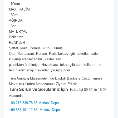
110mm
MAX. HACİM
150ml
AĞIRLIK
13gr
MATERYAL
Polistiren
RENKLER
Şeffaf, Mavi, Pembe, Altın, Gümüş
Otel, Restaurant, Patane, Parti, kokteyl gibi davetlerinizde
kullanıp atabileceğiniz, kaliteli sert
plastikten üretilmiştir Havuzbaşı, tekne gibi cam kullanımının
tercih edilmediği mekanlar için uygundur.
Tüm Ambalaj Malzemelerinde Baskılı Baskısız Çözümlerimiz
Mevcuttur Lütfen Mağazamızı Ziyaret Ediniz
Tüm Sorun ve Sorularınız İçin
Hafta İçi 09:30 ile 18:00
Arasında
+90 216 339 78 33 Merkez Depo
+90 553 191 12 88
Merkez Depo