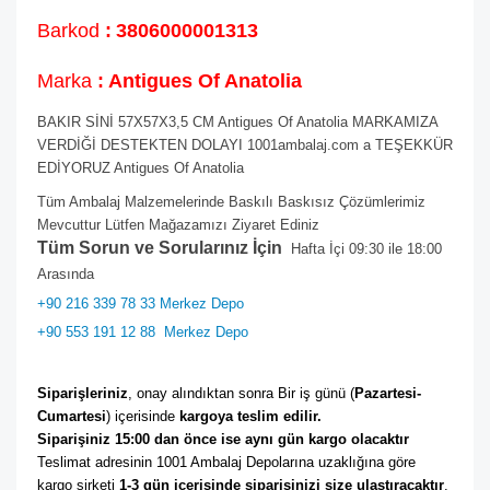
Barkod
:
3806000001313
Marka
: Antigues Of Anatolia
BAKIR SİNİ 57X57X3,5 CM Antigues Of Anatolia MARKAMIZA
VERDİĞİ DESTEKTEN DOLAYI 1001ambalaj.com a TEŞEKKÜR
EDİYORUZ Antigues Of Anatolia
Tüm Ambalaj Malzemelerinde Baskılı Baskısız Çözümlerimiz
Mevcuttur Lütfen Mağazamızı Ziyaret Ediniz
Tüm Sorun ve Sorularınız İçin
Hafta İçi 09:30 ile 18:00
Arasında
+90 216 339 78 33 Merkez Depo
+90 553 191 12 88
Merkez Depo
Siparişleriniz
, onay alındıktan sonra Bir iş günü (
Pazartesi-
Cumartesi
) içerisinde 
kargoya teslim edilir. 
Siparişiniz 15:00 dan önce ise aynı gün kargo olacaktır
Teslimat adresinin 1001 Ambalaj Depolarına uzaklığına göre 
kargo şirketi
 1-3 gün içerisinde siparişinizi size ulaştıracaktır
. 