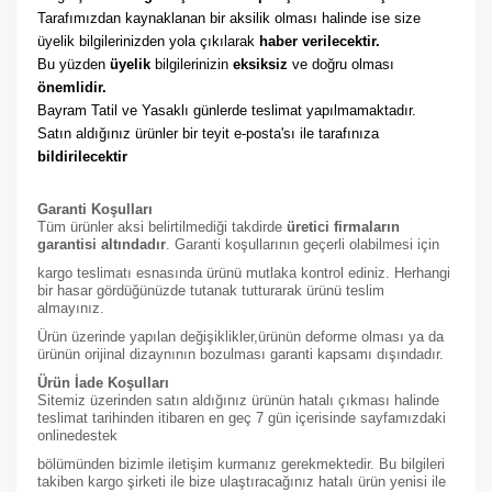
Tarafımızdan kaynaklanan bir aksilik olması halinde ise size 
üyelik bilgilerinizden yola çıkılarak 
haber verilecektir. 
Bu yüzden 
üyelik
 bilgilerinizin 
eksiksiz
 ve doğru olması 
önemlidir. 
Bayram Tatil ve Yasaklı günlerde teslimat yapılmamaktadır. 
Satın aldığınız ürünler bir teyit e-posta'sı ile tarafınıza 
bildirilecektir
Garanti Koşulları
Tüm ürünler aksi belirtilmediği takdirde
üretici firmaların
garantisi altındadır
. Garanti koşullarının geçerli olabilmesi için
kargo teslimatı esnasında ürünü mutlaka kontrol ediniz. Herhangi
bir hasar gördüğünüzde tutanak tutturarak ürünü teslim
almayınız.
Ürün üzerinde yapılan değişiklikler,ürünün deforme olması ya da
ürünün orijinal dizaynının bozulması garanti kapsamı dışındadır.
Ürün İade Koşulları
Sitemiz üzerinden satın aldığınız ürünün hatalı çıkması halinde
teslimat tarihinden itibaren en geç 7 gün içerisinde sayfamızdaki
online
destek
bölümünden bizimle iletişim kurmanız gerekmektedir. Bu bilgileri
takiben kargo şirketi ile bize ulaştıracağınız hatalı ürün yenisi ile