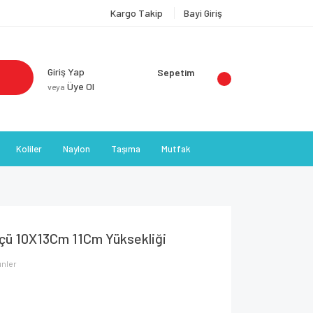
Kargo Takip
Bayi Giriş
Giriş Yap
Sepetim
Üye Ol
veya
Koliler
Naylon
Taşıma
Mutfak
lçü 10X13Cm 11Cm Yüksekliği
ünler