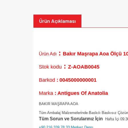
Ürün Açıklaması
:
Bakır Maşrapa Aoa Ölçü 
Ürün Adı
:
Stok kodu
Z-AOAB0045
Barkod
:
0045000000001
Marka
: Antigues Of Anatolia
BAKIR MAŞRAPA AOA
Tüm Ambalaj Malzemelerinde Baskılı Baskısız Çözüml
Tüm Sorun ve Sorularınız İçin
Hafta İçi 09:3
+90 216 339 78 33 Merkez Depo