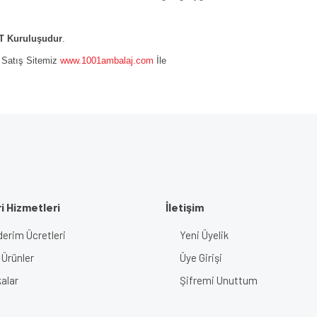
 Kuruluşudur
.
e Satış Sitemiz
www.1001ambalaj.com
İle
i Hizmetleri
İletişim
erim Ücretleri
Yeni Üyelik
 Ürünler
Üye Girişi
alar
Şifremi Unuttum