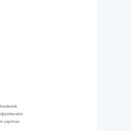
.
line
destek
iştirilecektir.
imi yapılmaz.