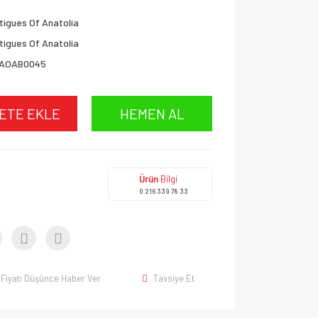
tigues Of Anatolia
tigues Of Anatolia
AOAB0045
ETE EKLE
HEMEN AL
Ürün
Bilgi
0 216 339 78 33
Fiyatı Düşünce Haber Ver
Tavsiye Et