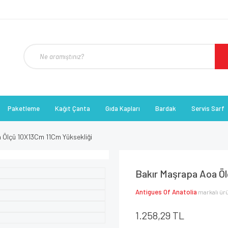
Paketleme
Kağıt Çanta
Gıda Kapları
Bardak
Servis Sarf
 Ölçü 10X13Cm 11Cm Yüksekliği
Bakır Maşrapa Aoa Ö
Antigues Of Anatolia
markalı ür
1.258,29 TL