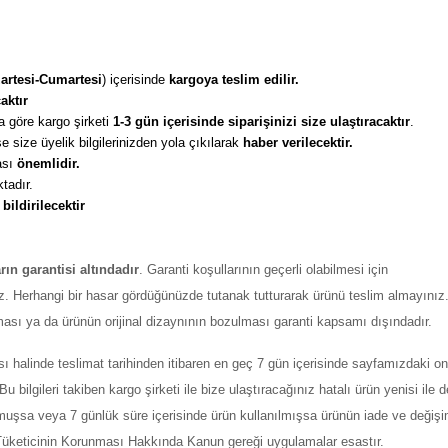
artesi-Cumartesi
) içerisinde 
kargoya teslim edilir. 
aktır
 göre kargo şirketi
 1-3 gün içerisinde siparişinizi size ulaştıracaktır
. 
 size üyelik bilgilerinizden yola çıkılarak 
haber verilecektir. 
sı 
önemlidir. 
tadır. 
 
bildirilecektir
arın garantisi altındadır
. Garanti koşullarının geçerli olabilmesi için
z. Herhangi bir hasar gördüğünüzde tutanak tutturarak ürünü teslim almayınız
ması ya da ürünün orijinal dizaynının bozulması garanti kapsamı dışındadır.
ı halinde teslimat tarihinden itibaren en geç 7 gün içerisinde sayfamızdaki on
ilgileri takiben kargo şirketi ile bize ulaştıracağınız hatalı ürün yenisi ile değ
şmuşsa veya 7 günlük süre içerisinde ürün kullanılmışsa ürünün iade ve değiş
ı Tüketicinin Korunması Hakkında Kanun gereği uygulamalar esastır.