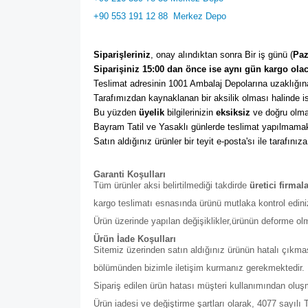
+90 553 191 12 88
Merkez Depo
Siparişleriniz
, onay alındıktan sonra Bir iş günü (
Paz
Siparişiniz 15:00 dan önce ise aynı gün kargo olac
Teslimat adresinin 1001 Ambalaj Depolarına uzaklığına
Tarafımızdan kaynaklanan bir aksilik olması halinde ise
Bu yüzden 
üyelik
 bilgilerinizin 
eksiksiz
 ve doğru olma
Bayram Tatil ve Yasaklı günlerde teslimat yapılmamak
Satın aldığınız ürünler bir teyit e-posta'sı ile tarafınıza
Garanti Koşulları
Tüm ürünler aksi belirtilmediği takdirde
üretici firmal
kargo teslimatı esnasında ürünü mutlaka kontrol edini
Ürün üzerinde yapılan değişiklikler,ürünün deforme ol
Ürün İade Koşulları
Sitemiz üzerinden satın aldığınız ürünün hatalı çıkmas
bölümünden bizimle iletişim kurmanız gerekmektedir. Bu b
Sipariş edilen ürün hatası müşteri kullanımından olu
Ürün iadesi ve değiştirme şartları olarak, 4077 sayıl