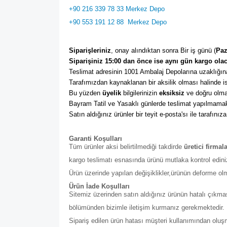
+90 216 339 78 33 Merkez Depo
+90 553 191 12 88
Merkez Depo
Siparişleriniz
, onay alındıktan sonra Bir iş günü (
Paz
Siparişiniz 15:00 dan önce ise aynı gün kargo olac
Teslimat adresinin 1001 Ambalaj Depolarına uzaklığına
Tarafımızdan kaynaklanan bir aksilik olması halinde ise
Bu yüzden 
üyelik
 bilgilerinizin 
eksiksiz
 ve doğru olma
Bayram Tatil ve Yasaklı günlerde teslimat yapılmamak
Satın aldığınız ürünler bir teyit e-posta'sı ile tarafınıza
Garanti Koşulları
Tüm ürünler aksi belirtilmediği takdirde
üretici firmal
kargo teslimatı esnasında ürünü mutlaka kontrol edini
Ürün üzerinde yapılan değişiklikler,ürünün deforme ol
Ürün İade Koşulları
Sitemiz üzerinden satın aldığınız ürünün hatalı çıkmas
bölümünden bizimle iletişim kurmanız gerekmektedir. Bu b
Sipariş edilen ürün hatası müşteri kullanımından olu