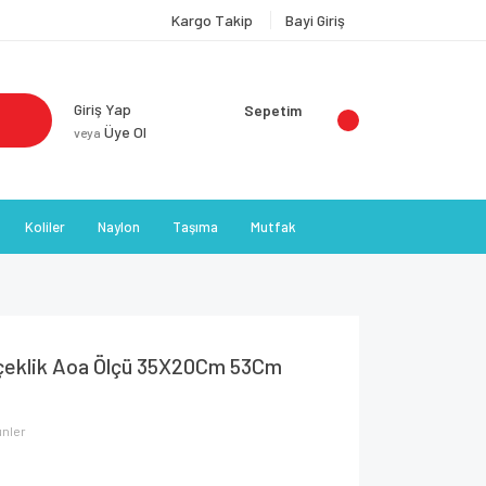
Kargo Takip
Bayi Giriş
Giriş Yap
Sepetim
Üye Ol
veya
Koliler
Naylon
Taşıma
Mutfak
çeklik Aoa Ölçü 35X20Cm 53Cm
ünler