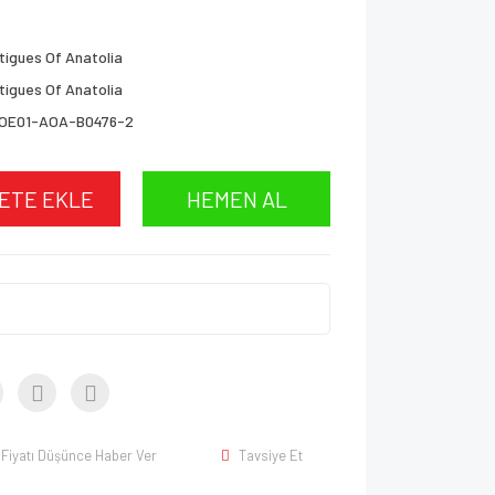
tigues Of Anatolia
tigues Of Anatolia
OE01-AOA-B0476-2
ETE EKLE
HEMEN AL
Fiyatı Düşünce Haber Ver
Tavsiye Et