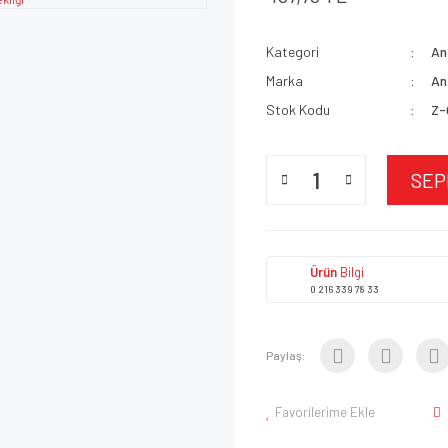
Kategori
An
Marka
An
Stok Kodu
Z-
SEP
Ürün
Bilgi
0 216 339 78 33
Paylaş:
Favorilerime Ekle