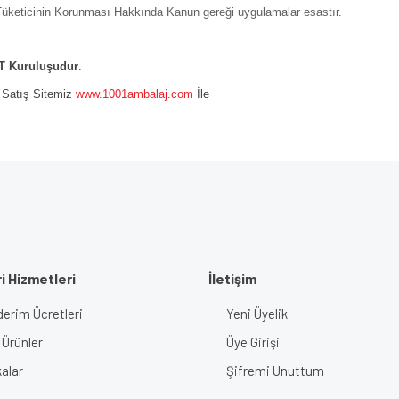
ı Tüketicinin Korunması Hakkında Kanun gereği uygulamalar esastır.
 Kuruluşudur
.
e Satış Sitemiz
www.1001ambalaj.com
İle
i Hizmetleri
İletişim
erim Ücretleri
Yeni Üyelik
 Ürünler
Üye Girişi
alar
Şifremi Unuttum