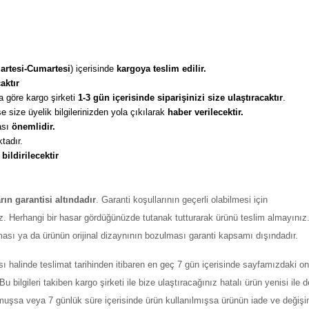
artesi-Cumartesi
) içerisinde 
kargoya teslim edilir. 
aktır
 göre kargo şirketi
 1-3 gün içerisinde siparişinizi size ulaştıracaktır
. 
 size üyelik bilgilerinizden yola çıkılarak 
haber verilecektir. 
sı 
önemlidir. 
tadır. 
 
bildirilecektir
arın garantisi altındadır
. Garanti koşullarının geçerli olabilmesi için
z. Herhangi bir hasar gördüğünüzde tutanak tutturarak ürünü teslim almayınız
ması ya da ürünün orijinal dizaynının bozulması garanti kapsamı dışındadır.
ı halinde teslimat tarihinden itibaren en geç 7 gün içerisinde sayfamızdaki on
ilgileri takiben kargo şirketi ile bize ulaştıracağınız hatalı ürün yenisi ile değ
şmuşsa veya 7 günlük süre içerisinde ürün kullanılmışsa ürünün iade ve değiş