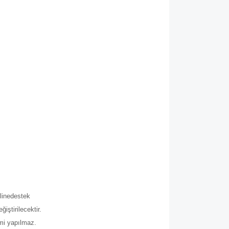
.
line
destek
iştirilecektir.
imi yapılmaz.