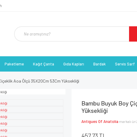
Paketleme
Kağıt Çanta
Gıda Kapları
Bardak
Servis Sarf
içeklik Aoa Ölçü 35X20Cm 53Cm Yüksekliği
Bambu Buyuk Boy Çi
Yüksekliği
Antigues Of Anatolia
markalı ür
457,73 TL