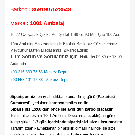
Barkod
:
8691907528548
Marka
: 1001 Ambalaj
16-22 Oz Kapak Çizikli Pet Şeffaf 1,90 Gr 90 Mm Çap 100 Adet
Tüm Ambalaj Malzemelerinde Baskılı Baskısız Çözümlerimiz
Mevcuttur Lütfen Mağazamızı Ziyaret Ediniz
Tüm Sorun ve Sorularınız İçin
Hafta İçi 09:30 ile 18:00
Arasında
+90 216 339 78 33 Merkez Depo
+90 553 191 12 88
Merkez Depo
Siparişleriniz
, onay alındıktan sonra Bir iş günü (
Pazartesi-
Cumartesi
) içerisinde 
kargoya teslim edilir. 
Siparişiniz 15:00 dan önce ise aynı gün kargo olacaktır
Teslimat adresinin 1001 Ambalaj Depolarına uzaklığına göre 
kargo şirketi
 1-3 gün içerisinde siparişinizi size ulaştıracaktır
. 
Tarafımızdan kaynaklanan bir aksilik olması halinde ise size 
üyelik bilgilerinizden yola çıkılarak 
haber verilecektir. 