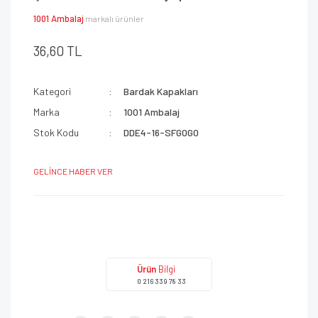
1001 Ambalaj
markalı ürünler
36,60 TL
Kategori
Bardak Kapakları
Marka
1001 Ambalaj
Stok Kodu
DDE4-16-SFG0G0
GELİNCE HABER VER
Ürün
Bilgi
0 216 339 78 33