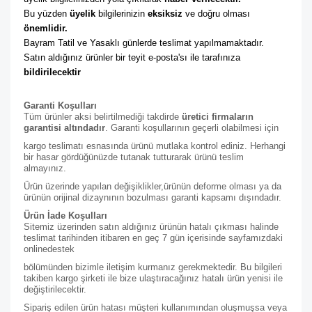
Bu yüzden 
üyelik
 bilgilerinizin 
eksiksiz
 ve doğru olması 
önemlidir. 
Bayram Tatil ve Yasaklı günlerde teslimat yapılmamaktadır. 
Satın aldığınız ürünler bir teyit e-posta'sı ile tarafınıza 
bildirilecektir
Garanti Koşulları
Tüm ürünler aksi belirtilmediği takdirde
üretici firmaların
garantisi altındadır
. Garanti koşullarının geçerli olabilmesi için
kargo teslimatı esnasında ürünü mutlaka kontrol ediniz. Herhangi
bir hasar gördüğünüzde tutanak tutturarak ürünü teslim
almayınız.
Ürün üzerinde yapılan değişiklikler,ürünün deforme olması ya da
ürünün orijinal dizaynının bozulması garanti kapsamı dışındadır.
Ürün İade Koşulları
Sitemiz üzerinden satın aldığınız ürünün hatalı çıkması halinde
teslimat tarihinden itibaren en geç 7 gün içerisinde sayfamızdaki
online
destek
bölümünden bizimle iletişim kurmanız gerekmektedir. Bu bilgileri
takiben kargo şirketi ile bize ulaştıracağınız hatalı ürün yenisi ile
değiştirilecektir.
Sipariş edilen ürün hatası müşteri kullanımından oluşmuşsa veya