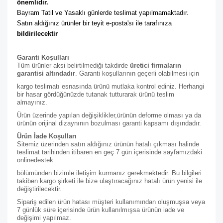
önemlidir. 
Bayram Tatil ve Yasaklı günlerde teslimat yapılmamaktadır. 
Satın aldığınız ürünler bir teyit e-posta'sı ile tarafınıza 
bildirilecektir
Garanti Koşulları
Tüm ürünler aksi belirtilmediği takdirde
üretici firmaların
garantisi altındadır
. Garanti koşullarının geçerli olabilmesi için
kargo teslimatı esnasında ürünü mutlaka kontrol ediniz. Herhangi
bir hasar gördüğünüzde tutanak tutturarak ürünü teslim
almayınız.
Ürün üzerinde yapılan değişiklikler,ürünün deforme olması ya da
ürünün orijinal dizaynının bozulması garanti kapsamı dışındadır.
Ürün İade Koşulları
Sitemiz üzerinden satın aldığınız ürünün hatalı çıkması halinde
teslimat tarihinden itibaren en geç 7 gün içerisinde sayfamızdaki
online
destek
bölümünden bizimle iletişim kurmanız gerekmektedir. Bu bilgileri
takiben kargo şirketi ile bize ulaştıracağınız hatalı ürün yenisi ile
değiştirilecektir.
Sipariş edilen ürün hatası müşteri kullanımından oluşmuşsa veya
7 günlük süre içerisinde ürün kullanılmışsa ürünün iade ve
değişimi yapılmaz.