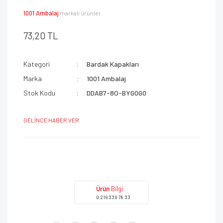
1001 Ambalaj
markalı ürünler
73,20 TL
Kategori
Bardak Kapakları
Marka
1001 Ambalaj
Stok Kodu
DDAB7-8O-BYG0G0
GELİNCE HABER VER
Ürün
Bilgi
0 216 339 78 33