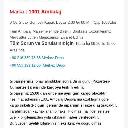
Marka
: 1001 Ambalaj
8 Oz Sıcak Bombeli Kapak Beyaz 2,30 Gr 80 Mm Çap 100 Adet
Tüm Ambalaj Malzemelerinde Baskılı Baskısız Çözümlerimiz
Mevcuttur Lütfen Mağazamızı Ziyaret Ediniz
Tüm Sorun ve Sorularınız İçin
Hafta İçi 09:30 ile 18:00
Arasında
+90 216 339 78 33 Merkez Depo
+90 553 191 12 88
Merkez Depo
Siparişleriniz
, onay alındıktan sonra Bir iş günü (
Pazartesi-
Cumartesi
) içerisinde 
kargoya teslim edilir. 
Siparişiniz 15:00 dan önce ise aynı gün kargo olacaktır
Teslimat adresinin 1001 Ambalaj Depolarına uzaklığına göre 
kargo şirketi
 1-3 gün içerisinde siparişinizi size ulaştıracaktır
. 
Tarafımızdan kaynaklanan bir aksilik olması halinde ise size 
üyelik bilgilerinizden yola çıkılarak 
haber verilecektir. 
Bu yüzden 
üyelik
 bilgilerinizin 
eksiksiz
 ve doğru olması 