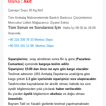
Marka
: Akif
Çamaşır Suyu 30 Kg Akif
Tüm Ambalaj Malzemelerinde Baskılı Baskısız Çözümlerimiz
Mevcuttur Lütfen Mağazamızı Ziyaret Ediniz
Tüm Sorun ve Sorularınız İçin
Hafta İçi 09:30 ile 18:00
Arasında
+90 216 339 78 33 Merkez Depo
+90 553 191 12 88
Merkez Depo
Siparişleriniz
, onay alındıktan sonra Bir iş günü (
Pazartesi-
Cumartesi
) içerisinde 
kargoya teslim edilir. 
Siparişiniz 15:00 dan önce ise aynı gün kargo olacaktır
Teslimat adresinin 1001 Ambalaj Depolarına uzaklığına göre 
kargo şirketi
 1-3 gün içerisinde siparişinizi size ulaştıracaktır
. 
Tarafımızdan kaynaklanan bir aksilik olması halinde ise size 
üyelik bilgilerinizden yola çıkılarak 
haber verilecektir. 
Bu yüzden 
üyelik
 bilgilerinizin 
eksiksiz
 ve doğru olması 
önemlidir. 
Bayram Tatil ve Yasaklı günlerde teslimat yapılmamaktadır. 