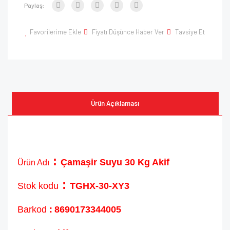
Paylaş:
Karabiber Dolumu
Baskılı 25 X 34 Doypackle
Favorilerime Ekle
Fiyatı Düşünce Haber Ver
Tavsiye Et
Kedi Maması Dolumu
Baskılı Pencereli Doypack
Ketçap ,Mayonez Paket Ve Dolumu
Kırmızı Biber Dolumu
Köpek Maması Dolumu
Ürün Açıklaması
Kozmetik Şaset Dolumu
Künefe Şerbet Dolumu
Kutu Baski Hizmeti
:
Çamaşir Suyu 30 Kg Akif
Ürün Adı
Şeker Dolumu
:
Stok kodu
TGHX-30-XY3
Set Dolum İşçiliği
Barkod
:
8690173344005
Tuz Dolumu