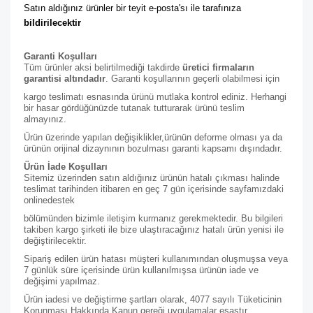
Satın aldığınız ürünler bir teyit e-posta'sı ile tarafınıza 
bildirilecektir
Garanti Koşulları
Tüm ürünler aksi belirtilmediği takdirde
üretici firmaların
garantisi altındadır
. Garanti koşullarının geçerli olabilmesi için
kargo teslimatı esnasında ürünü mutlaka kontrol ediniz. Herhangi
bir hasar gördüğünüzde tutanak tutturarak ürünü teslim
almayınız.
Ürün üzerinde yapılan değişiklikler,ürünün deforme olması ya da
ürünün orijinal dizaynının bozulması garanti kapsamı dışındadır.
Ürün İade Koşulları
Sitemiz üzerinden satın aldığınız ürünün hatalı çıkması halinde
teslimat tarihinden itibaren en geç 7 gün içerisinde sayfamızdaki
online
destek
bölümünden bizimle iletişim kurmanız gerekmektedir. Bu bilgileri
takiben kargo şirketi ile bize ulaştıracağınız hatalı ürün yenisi ile
değiştirilecektir.
Sipariş edilen ürün hatası müşteri kullanımından oluşmuşsa veya
7 günlük süre içerisinde ürün kullanılmışsa ürünün iade ve
değişimi yapılmaz.
Ürün iadesi ve değiştirme şartları olarak, 4077 sayılı Tüketicinin
Korunması Hakkında Kanun gereği uygulamalar esastır.