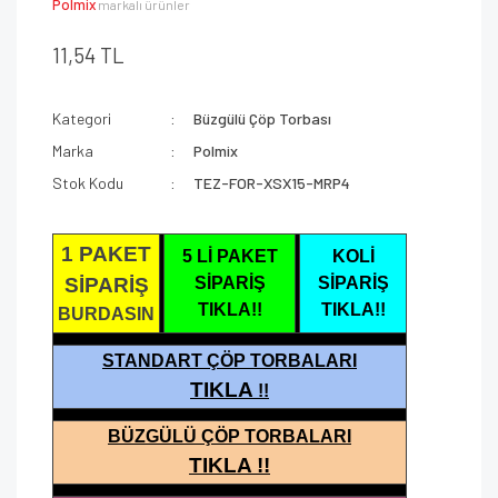
Polmix
markalı ürünler
11,54 TL
Kategori
Büzgülü Çöp Torbası
Marka
Polmix
Stok Kodu
TEZ-FOR-XSX15-MRP4
1 PAKET
5 Lİ PAKET
KOLİ
SİPARİŞ
SİPARİŞ
SİPARİŞ
TIKLA!!
TIKLA!!
BURDASIN
STANDART ÇÖP TORBALARI
TIKLA
!!
BÜZGÜLÜ ÇÖP TORBALARI
TIKLA !!