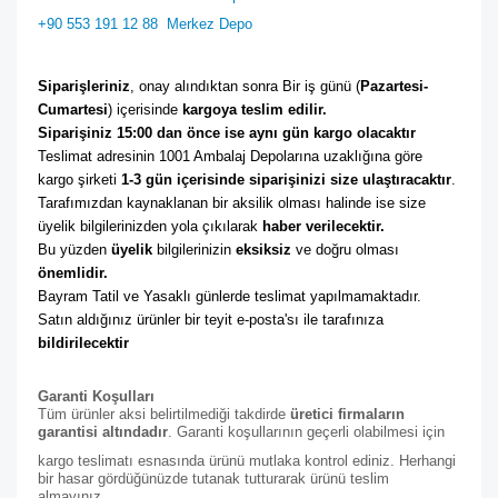
+90 553 191 12 88
Merkez Depo
Siparişleriniz
, onay alındıktan sonra Bir iş günü (
Pazartesi-
Cumartesi
) içerisinde 
kargoya teslim edilir. 
Siparişiniz 15:00 dan önce ise aynı gün kargo olacaktır
Teslimat adresinin 1001 Ambalaj Depolarına uzaklığına göre 
kargo şirketi
 1-3 gün içerisinde siparişinizi size ulaştıracaktır
. 
Tarafımızdan kaynaklanan bir aksilik olması halinde ise size 
üyelik bilgilerinizden yola çıkılarak 
haber verilecektir. 
Bu yüzden 
üyelik
 bilgilerinizin 
eksiksiz
 ve doğru olması 
önemlidir. 
Bayram Tatil ve Yasaklı günlerde teslimat yapılmamaktadır. 
Satın aldığınız ürünler bir teyit e-posta'sı ile tarafınıza 
bildirilecektir
Garanti Koşulları
Tüm ürünler aksi belirtilmediği takdirde
üretici firmaların
garantisi altındadır
. Garanti koşullarının geçerli olabilmesi için
kargo teslimatı esnasında ürünü mutlaka kontrol ediniz. Herhangi
bir hasar gördüğünüzde tutanak tutturarak ürünü teslim
almayınız.