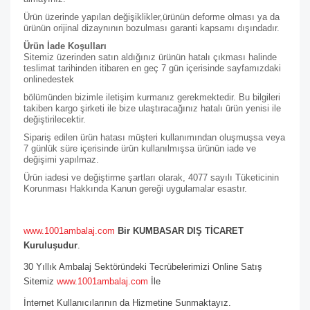
Ürün üzerinde yapılan değişiklikler,ürünün deforme olması ya da
ürünün orijinal dizaynının bozulması garanti kapsamı dışındadır.
Ürün İade Koşulları
Sitemiz üzerinden satın aldığınız ürünün hatalı çıkması halinde
teslimat tarihinden itibaren en geç 7 gün içerisinde sayfamızdaki
online
destek
bölümünden bizimle iletişim kurmanız gerekmektedir. Bu bilgileri
takiben kargo şirketi ile bize ulaştıracağınız hatalı ürün yenisi ile
değiştirilecektir.
Sipariş edilen ürün hatası müşteri kullanımından oluşmuşsa veya
7 günlük süre içerisinde ürün kullanılmışsa ürünün iade ve
değişimi yapılmaz.
Ürün iadesi ve değiştirme şartları olarak, 4077 sayılı Tüketicinin
Korunması Hakkında Kanun gereği uygulamalar esastır.
www.1001ambalaj.com
Bir KUMBASAR DIŞ TİCARET
Kuruluşudur
.
30 Yıllık Ambalaj Sektöründeki Tecrübelerimizi Online Satış
Sitemiz
www.1001ambalaj.com
İle
İnternet Kullanıcılarının da Hizmetine Sunmaktayız.