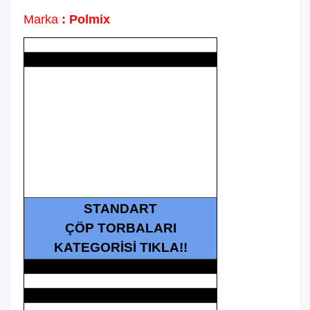
Marka
: Polmix
STANDART
ÇÖP TORBALARI
KATEGORİSİ TIKLA!!