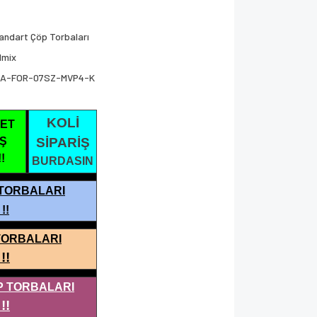
andart Çöp Torbaları
lmix
A-FOR-07SZ-MVP4-K
KOLİ
KET
İŞ
SİPARİŞ
!
BURDASIN
TORBALARI
A
!!
TORBALARI
!!
P TORBALARI
!!