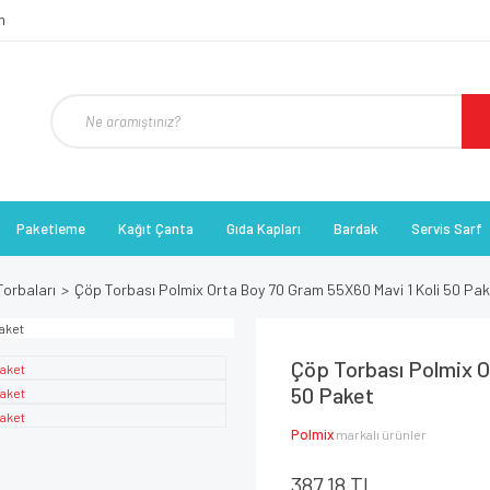
Paketleme
Kağıt Çanta
Gıda Kapları
Bardak
Servis Sarf
orbaları
Çöp Torbası Polmix Orta Boy 70 Gram 55X60 Mavi 1 Koli 50 Pa
Çöp Torbası Polmix O
50 Paket
Polmix
markalı ürünler
387,18 TL