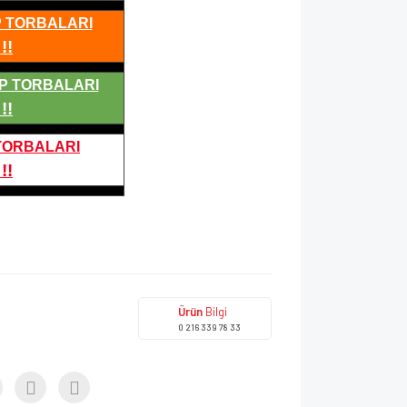
P TORBALARI
!!
P TORBALARI
!!
 TORBALARI
!!
Ürün
Bilgi
0 216 339 78 33