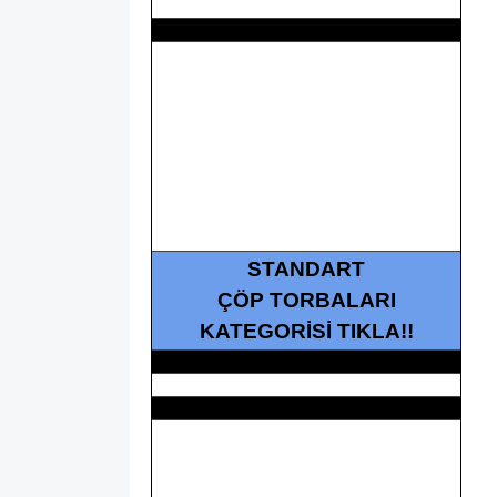
STANDART
ÇÖP TORBALARI
KATEGORİSİ TIKLA!!