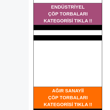
ENDÜSTRİYEL
ÇÖP TORBALARI
KATEGORİSİ TIKLA !!
AĞIR SANAYİİ
ÇÖP TORBALARI
KATEGORİSİ TIKLA !!