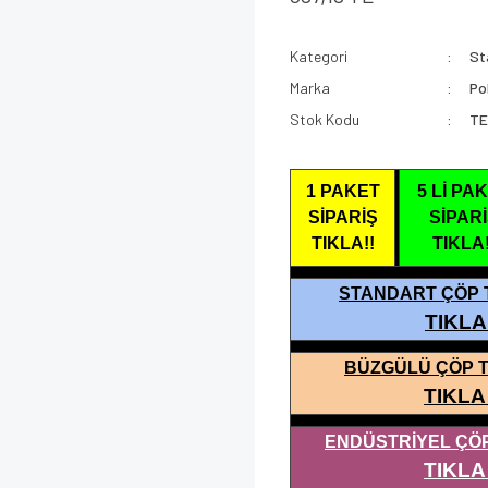
Kategori
St
Marka
Po
Stok Kodu
TE
1 PAKET
5 Lİ PA
SİPARİŞ
SİPAR
TIKLA!!
TIKLA!
STANDART ÇÖP 
TIKL
BÜZGÜLÜ ÇÖP 
TIKLA 
ENDÜSTRİYEL ÇÖ
TIKLA 