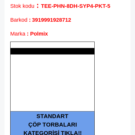
:
Stok kodu
TEE-PHN-8DH-SYP4-PKT-5
Barkod
:
3919991928712
Marka
: Polmix
STANDART
ÇÖP TORBALARI
KATEGORİSİ TIKLA!!