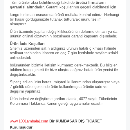
Tüm ürünler aksi belirtilmediği takdirde
üretici firmaların
garantisi altındadır
. Garanti koşullarının geçerli olabilmesi için
kargo teslimatı esnasında ürünü mutlaka kontrol ediniz. Herhangi
bir hasar gördüğünüzde tutanak tutturarak ürünü teslim
almayınız.
Ürün üzerinde yapılan değişiklikler,ürünün deforme olması ya da
ürünün orijinal dizaynının bozulması garanti kapsamı dışındadır.
Ürün İade Koşulları
Sitemiz üzerinden satın aldığınız ürünün hatalı çıkması halinde
teslimat tarihinden itibaren en geç 7 gün içerisinde sayfamızdaki
online
destek
bölümünden bizimle iletişim kurmanız gerekmektedir. Bu bilgileri
takiben kargo şirketi ile bize ulaştıracağınız hatalı ürün yenisi ile
değiştirilecektir.
Sipariş edilen ürün hatası müşteri kullanımından oluşmuşsa veya
7 günlük süre içerisinde ürün kullanılmışsa ürünün iade ve
değişimi yapılmaz.
Ürün iadesi ve değiştirme şartları olarak, 4077 sayılı Tüketicinin
Korunması Hakkında Kanun gereği uygulamalar esastır.
www.1001ambalaj.com
Bir KUMBASAR DIŞ TİCARET
Kuruluşudur
.