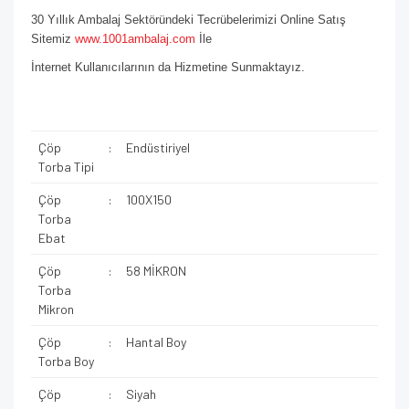
30 Yıllık Ambalaj Sektöründeki Tecrübelerimizi Online Satış
Sitemiz
www.1001ambalaj.com
İle
İnternet Kullanıcılarının da Hizmetine Sunmaktayız.
Çöp
:
Endüstiriyel
Torba Tipi
Çöp
:
100X150
Torba
Ebat
Çöp
:
58 MİKRON
Torba
Mikron
Çöp
:
Hantal Boy
Torba Boy
Çöp
:
Siyah