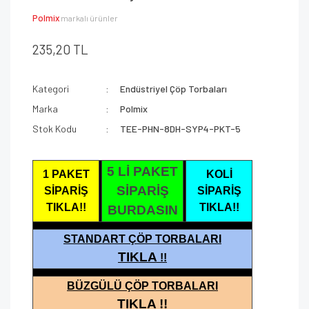
Polmix
markalı ürünler
235,20 TL
Kategori
Endüstriyel Çöp Torbaları
Marka
Polmix
Stok Kodu
TEE-PHN-8DH-SYP4-PKT-5
5 Lİ PAKET
1 PAKET
KOLİ
SİPARİŞ
SİPARİŞ
SİPARİŞ
TIKLA!!
TIKLA!!
BURDASIN
STANDART ÇÖP TORBALARI
TIKLA
!!
BÜZGÜLÜ ÇÖP TORBALARI
TIKLA !!