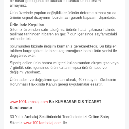
bir hasar gördüğünüzde tutanak tutturarak ürünü teslim
almayınız.
Ürün üzerinde yapılan değişiklikler,ürünün deforme olması ya da
ürünün orijinal dizaynının bozulması garanti kapsamı dışındadır.
Ürün İade Koşulları
Sitemiz üzerinden satın aldığınız ürünün hatalı çıkması halinde
teslimat tarihinden itibaren en geç 7 gün içerisinde sayfamızdaki
online
destek
bölümünden bizimle iletişim kurmanız gerekmektedir. Bu bilgileri
takiben kargo şirketi ile bize ulaştıracağınız hatalı ürün yenisi ile
değiştirilecektir.
Sipariş edilen ürün hatası müşteri kullanımından oluşmuşsa veya
7 günlük süre içerisinde ürün kullanılmışsa ürünün iade ve
değişimi yapılmaz.
Ürün iadesi ve değiştirme şartları olarak, 4077 sayılı Tüketicinin
Korunması Hakkında Kanun gereği uygulamalar esastır.
www.1001ambalaj.com
Bir KUMBASAR DIŞ TİCARET
Kuruluşudur
.
30 Yıllık Ambalaj Sektöründeki Tecrübelerimizi Online Satış
Sitemiz
www.1001ambalaj.com
İle