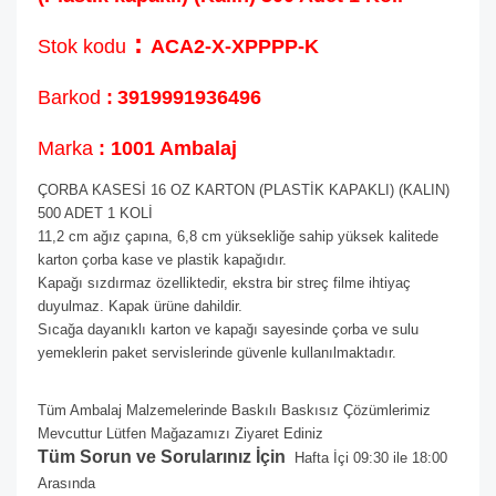
:
Stok kodu
ACA2-X-XPPPP-K
Barkod
:
3919991936496
Marka
: 1001 Ambalaj
ÇORBA KASESİ 16 OZ KARTON (PLASTİK KAPAKLI) (KALIN)
500 ADET 1 KOLİ
11,2 cm ağız çapına, 6,8 cm yüksekliğe sahip yüksek kalitede
karton çorba kase ve plastik kapağıdır.
Kapağı sızdırmaz özelliktedir, ekstra bir streç filme ihtiyaç
duyulmaz. Kapak ürüne dahildir.
Sıcağa dayanıklı karton ve kapağı sayesinde çorba ve sulu
yemeklerin paket servislerinde güvenle kullanılmaktadır.
Tüm Ambalaj Malzemelerinde Baskılı Baskısız Çözümlerimiz
Mevcuttur Lütfen Mağazamızı Ziyaret Ediniz
Tüm Sorun ve Sorularınız İçin
Hafta İçi 09:30 ile 18:00
Arasında