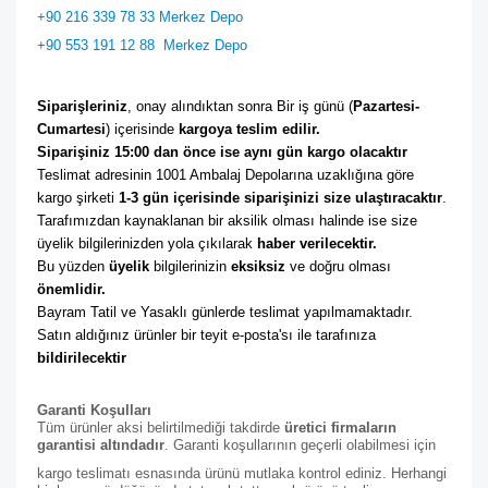
+90 216 339 78 33 Merkez Depo
+90 553 191 12 88
Merkez Depo
Siparişleriniz
, onay alındıktan sonra Bir iş günü (
Pazartesi-
Cumartesi
) içerisinde 
kargoya teslim edilir. 
Siparişiniz 15:00 dan önce ise aynı gün kargo olacaktır
Teslimat adresinin 1001 Ambalaj Depolarına uzaklığına göre 
kargo şirketi
 1-3 gün içerisinde siparişinizi size ulaştıracaktır
. 
Tarafımızdan kaynaklanan bir aksilik olması halinde ise size 
üyelik bilgilerinizden yola çıkılarak 
haber verilecektir. 
Bu yüzden 
üyelik
 bilgilerinizin 
eksiksiz
 ve doğru olması 
önemlidir. 
Bayram Tatil ve Yasaklı günlerde teslimat yapılmamaktadır. 
Satın aldığınız ürünler bir teyit e-posta'sı ile tarafınıza 
bildirilecektir
Garanti Koşulları
Tüm ürünler aksi belirtilmediği takdirde
üretici firmaların
garantisi altındadır
. Garanti koşullarının geçerli olabilmesi için
kargo teslimatı esnasında ürünü mutlaka kontrol ediniz. Herhangi