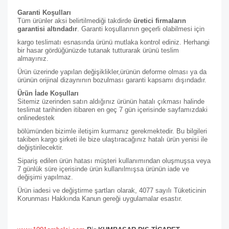
Garanti Koşulları
Tüm ürünler aksi belirtilmediği takdirde
üretici firmaların
garantisi altındadır
. Garanti koşullarının geçerli olabilmesi için
kargo teslimatı esnasında ürünü mutlaka kontrol ediniz. Herhangi
bir hasar gördüğünüzde tutanak tutturarak ürünü teslim
almayınız.
Ürün üzerinde yapılan değişiklikler,ürünün deforme olması ya da
ürünün orijinal dizaynının bozulması garanti kapsamı dışındadır.
Ürün İade Koşulları
Sitemiz üzerinden satın aldığınız ürünün hatalı çıkması halinde
teslimat tarihinden itibaren en geç 7 gün içerisinde sayfamızdaki
online
destek
bölümünden bizimle iletişim kurmanız gerekmektedir. Bu bilgileri
takiben kargo şirketi ile bize ulaştıracağınız hatalı ürün yenisi ile
değiştirilecektir.
Sipariş edilen ürün hatası müşteri kullanımından oluşmuşsa veya
7 günlük süre içerisinde ürün kullanılmışsa ürünün iade ve
değişimi yapılmaz.
Ürün iadesi ve değiştirme şartları olarak, 4077 sayılı Tüketicinin
Korunması Hakkında Kanun gereği uygulamalar esastır.