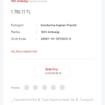
1001 Ambalaj
markalı ürünler
1.792,11 TL
Kategori
Dondurma Kapları Plastik
Marka
1001 Ambalaj
Stok Kodu
ABW1-YK-SFO3O3-K
GELİNCE HABER VER
Ürün
Bilgi
0 216 339 78 33
Paylaş:
Favorilerime Ekle
Fiyatı Düşünce Haber Ver
Tavsiye Et