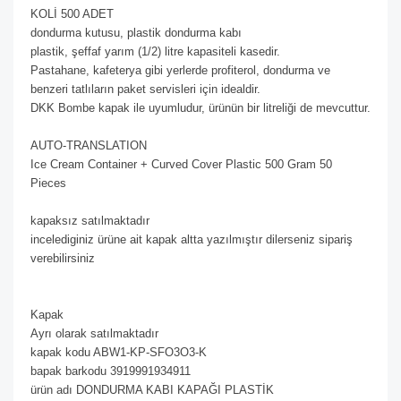
KOLİ 500 ADET
dondurma kutusu, plastik dondurma kabı
plastik, şeffaf yarım (1/2) litre kapasiteli kasedir.
Pastahane, kafeterya gibi yerlerde profiterol, dondurma ve
benzeri tatlıların paket servisleri için idealdir.
DKK Bombe kapak ile uyumludur, ürünün bir litreliği de mevcuttur.
AUTO-TRANSLATION
Ice Cream Container + Curved Cover Plastic 500 Gram 50
Pieces
kapaksız satılmaktadır
incelediginiz ürüne ait kapak altta yazılmıştır dilerseniz sipariş
verebilirsiniz
Kapak
Ayrı olarak satılmaktadır
kapak kodu ABW1-KP-SFO3O3-K
bapak barkodu 3919991934911
ürün adı DONDURMA KABI KAPAĞI PLASTİK