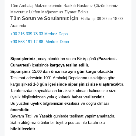
Tüm Ambalaj Malzemelerinde Baskılı Baskısız Çözümlerimiz
Mevcuttur Lütfen Mağazamızı Ziyaret Ediniz
Tüm Sorun ve Sorularınız İçin
Hafta İçi 09:30 ile 18:00
Arasında
+90 216 339 78 33 Merkez Depo
+90 553 191 12 88
Merkez Depo
Siparişleriniz
, onay alındıktan sonra Bir iş günü (
Pazartesi-
Cumartesi
) içerisinde 
kargoya teslim edilir. 
Siparişiniz 15:00 dan önce ise aynı gün kargo olacaktır
Teslimat adresinin 1001 Ambalaj Depolarına uzaklığına göre 
kargo şirketi
 1-3 gün içerisinde siparişinizi size ulaştıracaktır
. 
Tarafımızdan kaynaklanan bir aksilik olması halinde ise size 
üyelik bilgilerinizden yola çıkılarak 
haber verilecektir. 
Bu yüzden 
üyelik
 bilgilerinizin 
eksiksiz
 ve doğru olması 
önemlidir. 
Bayram Tatil ve Yasaklı günlerde teslimat yapılmamaktadır. 
Satın aldığınız ürünler bir teyit e-posta'sı ile tarafınıza 
bildirilecektir