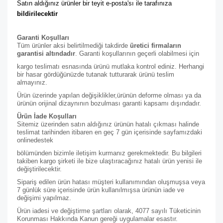
Satın aldığınız ürünler bir teyit e-posta'sı ile tarafınıza 
bildirilecektir
Garanti Koşulları
Tüm ürünler aksi belirtilmediği takdirde
üretici firmaların
garantisi altındadır
. Garanti koşullarının geçerli olabilmesi için
kargo teslimatı esnasında ürünü mutlaka kontrol ediniz. Herhangi
bir hasar gördüğünüzde tutanak tutturarak ürünü teslim
almayınız.
Ürün üzerinde yapılan değişiklikler,ürünün deforme olması ya da
ürünün orijinal dizaynının bozulması garanti kapsamı dışındadır.
Ürün İade Koşulları
Sitemiz üzerinden satın aldığınız ürünün hatalı çıkması halinde
teslimat tarihinden itibaren en geç 7 gün içerisinde sayfamızdaki
online
destek
bölümünden bizimle iletişim kurmanız gerekmektedir. Bu bilgileri
takiben kargo şirketi ile bize ulaştıracağınız hatalı ürün yenisi ile
değiştirilecektir.
Sipariş edilen ürün hatası müşteri kullanımından oluşmuşsa veya
7 günlük süre içerisinde ürün kullanılmışsa ürünün iade ve
değişimi yapılmaz.
Ürün iadesi ve değiştirme şartları olarak, 4077 sayılı Tüketicinin
Korunması Hakkında Kanun gereği uygulamalar esastır.