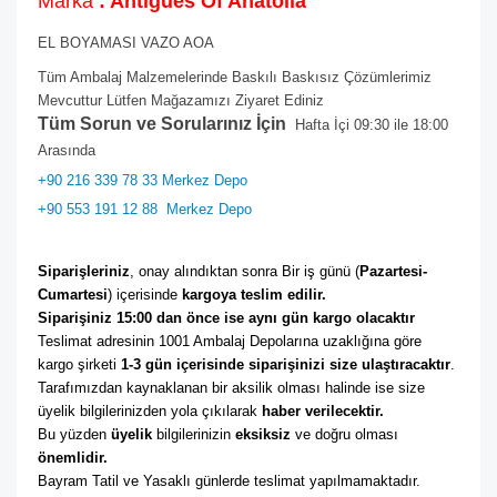
Marka
: Antigues Of Anatolia
EL BOYAMASI VAZO AOA
Tüm Ambalaj Malzemelerinde Baskılı Baskısız Çözümlerimiz
Mevcuttur Lütfen Mağazamızı Ziyaret Ediniz
Tüm Sorun ve Sorularınız İçin
Hafta İçi 09:30 ile 18:00
Arasında
+90 216 339 78 33 Merkez Depo
+90 553 191 12 88
Merkez Depo
Siparişleriniz
, onay alındıktan sonra Bir iş günü (
Pazartesi-
Cumartesi
) içerisinde 
kargoya teslim edilir. 
Siparişiniz 15:00 dan önce ise aynı gün kargo olacaktır
Teslimat adresinin 1001 Ambalaj Depolarına uzaklığına göre 
kargo şirketi
 1-3 gün içerisinde siparişinizi size ulaştıracaktır
. 
Tarafımızdan kaynaklanan bir aksilik olması halinde ise size 
üyelik bilgilerinizden yola çıkılarak 
haber verilecektir. 
Bu yüzden 
üyelik
 bilgilerinizin 
eksiksiz
 ve doğru olması 
önemlidir. 
Bayram Tatil ve Yasaklı günlerde teslimat yapılmamaktadır. 