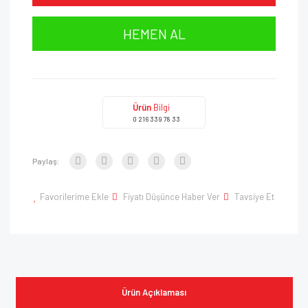
HEMEN AL
Ürün
Bilgi
0 216 339 78 33
Paylaş:
Favorilerime Ekle
Fiyatı Düşünce Haber Ver
Tavsiye Et
Ürün Açıklaması