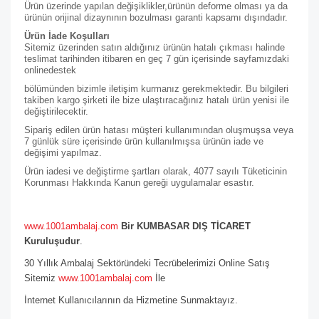
Ürün üzerinde yapılan değişiklikler,ürünün deforme olması ya da
ürünün orijinal dizaynının bozulması garanti kapsamı dışındadır.
Ürün İade Koşulları
Sitemiz üzerinden satın aldığınız ürünün hatalı çıkması halinde
teslimat tarihinden itibaren en geç 7 gün içerisinde sayfamızdaki
online
destek
bölümünden bizimle iletişim kurmanız gerekmektedir. Bu bilgileri
takiben kargo şirketi ile bize ulaştıracağınız hatalı ürün yenisi ile
değiştirilecektir.
Sipariş edilen ürün hatası müşteri kullanımından oluşmuşsa veya
7 günlük süre içerisinde ürün kullanılmışsa ürünün iade ve
değişimi yapılmaz.
Ürün iadesi ve değiştirme şartları olarak, 4077 sayılı Tüketicinin
Korunması Hakkında Kanun gereği uygulamalar esastır.
www.1001ambalaj.com
Bir KUMBASAR DIŞ TİCARET
Kuruluşudur
.
30 Yıllık Ambalaj Sektöründeki Tecrübelerimizi Online Satış
Sitemiz
www.1001ambalaj.com
İle
İnternet Kullanıcılarının da Hizmetine Sunmaktayız.