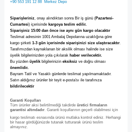
+90 553 191 12 88
Merkez Depo
Siparişleriniz
, onay alındıktan sonra Bir iş günü (
Pazartesi-
Cumartesi
) içerisinde 
kargoya teslim edilir. 
Siparişiniz 15:00 dan önce ise aynı gün kargo olacaktır
Teslimat adresinin 1001 Ambalaj Depolarına uzaklığına göre 
kargo şirketi
 1-3 gün içerisinde siparişinizi size ulaştıracaktır
. 
Tarafımızdan kaynaklanan bir aksilik olması halinde ise size 
üyelik bilgilerinizden yola çıkılarak 
haber verilecektir. 
Bu yüzden 
üyelik
 bilgilerinizin 
eksiksiz
 ve doğru olması 
önemlidir. 
Bayram Tatil ve Yasaklı günlerde teslimat yapılmamaktadır. 
Satın aldığınız ürünler bir teyit e-posta'sı ile tarafınıza 
bildirilecektir
Garanti Koşulları
Tüm ürünler aksi belirtilmediği takdirde
üretici firmaların
garantisi altındadır
. Garanti koşullarının geçerli olabilmesi için
kargo teslimatı esnasında ürünü mutlaka kontrol ediniz. Herhangi
bir hasar gördüğünüzde tutanak tutturarak ürünü teslim
almayınız.