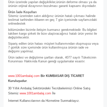
Ürün üzerinde yapılan değişiklikler,ürünün deforme olması ya da
ürünün orijinal dizaynının bozulması garanti kapsamı dışındadır.
Ürün İade Koşulları
Sitemiz üzerinden satın aldığınız ürünün hatalı çıkması halinde
teslimat tarihinden itibaren en geç 7 gün içerisinde sayfamızdaki
online
destek
bölümünden bizimle iletişim kurmanız gerekmektedir. Bu bilgileri
takiben kargo şirketi ile bize ulaştıracağınız hatalı ürün yenisi ile
değiştirilecektir.
Sipariş edilen ürün hatası müşteri kullanımından oluşmuşsa veya
7 günlük süre içerisinde ürün kullanılmışsa ürünün iade ve
değişimi yapılmaz.
Ürün iadesi ve değiştirme şartları olarak, 4077 sayılı Tüketicinin
Korunması Hakkında Kanun gereği uygulamalar esastır.
www.1001ambalaj.com
Bir KUMBASAR DIŞ TİCARET
Kuruluşudur
.
30 Yıllık Ambalaj Sektöründeki Tecrübelerimizi Online Satış
Sitemiz
www.1001ambalaj.com
İle
İnternet Kullanıcılarının da Hizmetine Sunmaktayız.