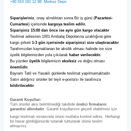
+90 553 191 12 88
Merkez Depo
Siparişleriniz
, onay alındıktan sonra Bir iş günü (
Pazartesi-
Cumartesi
) içerisinde 
kargoya teslim edilir. 
Siparişiniz 15:00 dan önce ise aynı gün kargo olacaktır
Teslimat adresinin 1001 Ambalaj Depolarına uzaklığına göre 
kargo şirketi
 1-3 gün içerisinde siparişinizi size ulaştıracaktır
. 
Tarafımızdan kaynaklanan bir aksilik olması halinde ise size 
üyelik bilgilerinizden yola çıkılarak 
haber verilecektir. 
Bu yüzden 
üyelik
 bilgilerinizin 
eksiksiz
 ve doğru olması 
önemlidir. 
Bayram Tatil ve Yasaklı günlerde teslimat yapılmamaktadır. 
Satın aldığınız ürünler bir teyit e-posta'sı ile tarafınıza 
bildirilecektir
Garanti Koşulları
Tüm ürünler aksi belirtilmediği takdirde
üretici firmaların
garantisi altındadır
. Garanti koşullarının geçerli olabilmesi için
kargo teslimatı esnasında ürünü mutlaka kontrol ediniz. Herhangi
bir hasar gördüğünüzde tutanak tutturarak ürünü teslim
almayınız.