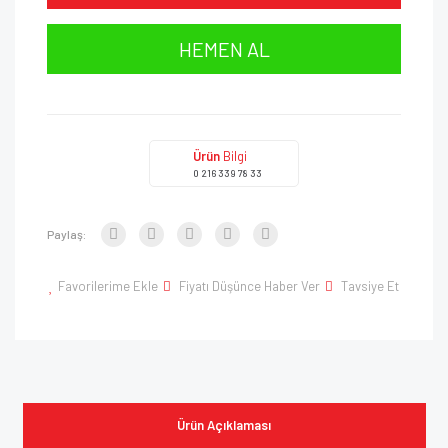
HEMEN AL
Ürün
Bilgi
0 216 339 78 33
Paylaş:
Favorilerime Ekle
Fiyatı Düşünce Haber Ver
Tavsiye Et
Ürün Açıklaması